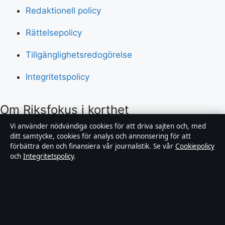
Redaktionell policy
Rättelsepolicy
Tillgänglighetsredogörelse
Integritetspolicy
Om Riksfokus i korthet
Vi använder nödvändiga cookies för att driva sajten och, med
Riksfokus är en oberoende svensk digital nyhetssajt
ditt samtycke, cookies för analys och annonsering för att
förbättra den och finansiera vår journalistik. Se vår
Cookiepolicy
med fokus på film, tv, kultur och nöjesnyheter. Varje
och
Integritetspolicy
.
artikel har en namngiven byline, granskas av en
redaktör och faktagranskas innan publicering.
Innehållet är endast avsett för allmän information.
Allmänna förfrågningar:
hello@riksfokus.se
. Rättelser: