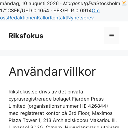
måndag, 10 augusti 2026 ·
Morgonutgåva
Stockholm
17°C
SEK/USD 0.1054 · SEK/EUR 0.0914
Om
oss
Redaktionen
Källor
Kontakt
Nyhetsbrev
Hoppa
till
Riksfokus
Meny
innehåll
Användarvillkor
Riksfokus.se drivs av det privata
cyprusregistrerade bolaget Fjärden Press
Limited (organisationsnummer HE 426844)
med registrerat kontor på 3rd Floor, Maximos
Plaza Tower 1, 213 Archiepiskopou Makariou III,
Limassol 3030, Cypern. Huvudansvarig utgivare