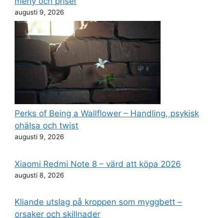
meny och priser
augusti 9, 2026
Perks of Being a Wallflower – Handling, psykisk
ohälsa och twist
augusti 9, 2026
Xiaomi Redmi Note 8 – värd att köpa 2026
augusti 8, 2026
Kliande utslag på kroppen som myggbett –
orsaker och skillnader