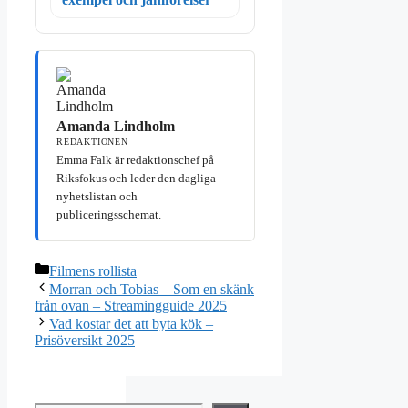
Amanda Lindholm
REDAKTIONEN
Emma Falk är redaktionschef på
Riksfokus och leder den dagliga
nyhetslistan och
publiceringsschemat.
Kategorier
Filmens rollista
Morran och Tobias – Som en skänk
från ovan – Streamingguide 2025
Vad kostar det att byta kök –
Prisöversikt 2025