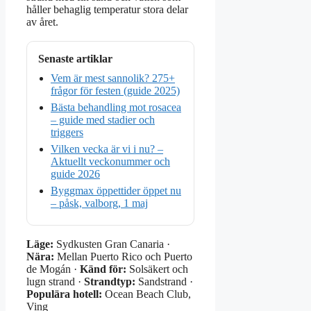
håller behaglig temperatur stora delar
av året.
Senaste artiklar
Vem är mest sannolik? 275+
frågor för festen (guide 2025)
Bästa behandling mot rosacea
– guide med stadier och
triggers
Vilken vecka är vi i nu? –
Aktuellt veckonummer och
guide 2026
Byggmax öppettider öppet nu
– påsk, valborg, 1 maj
Läge:
Sydkusten Gran Canaria ·
Nära:
Mellan Puerto Rico och Puerto
de Mogán ·
Känd för:
Solsäkert och
lugn strand ·
Strandtyp:
Sandstrand ·
Populära hotell:
Ocean Beach Club,
Ving