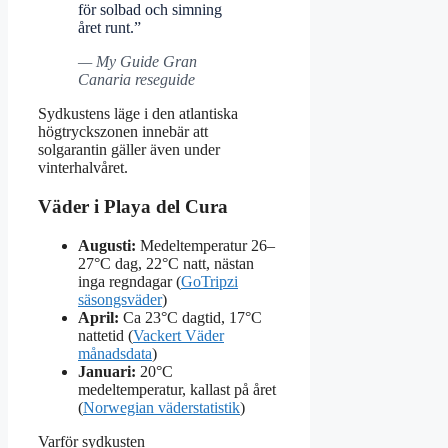
för solbad och simning
året runt.”
— My Guide Gran
Canaria reseguide
Sydkustens läge i den atlantiska
högtryckszonen innebär att
solgarantin gäller även under
vinterhalvåret.
Väder i Playa del Cura
Augusti:
Medeltemperatur 26–
27°C dag, 22°C natt, nästan
inga regndagar (
GoTripzi
säsongsväder
)
April:
Ca 23°C dagtid, 17°C
nattetid (
Vackert Väder
månadsdata
)
Januari:
20°C
medeltemperatur, kallast på året
(
Norwegian väderstatistik
)
Varför sydkusten