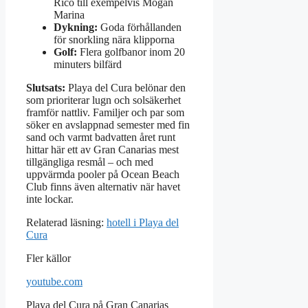
Rico till exempelvis Mogan
Marina
Dykning:
Goda förhållanden
för snorkling nära klipporna
Golf:
Flera golfbanor inom 20
minuters bilfärd
Slutsats:
Playa del Cura belönar den
som prioriterar lugn och solsäkerhet
framför nattliv. Familjer och par som
söker en avslappnad semester med fin
sand och varmt badvatten året runt
hittar här ett av Gran Canarias mest
tillgängliga resmål – och med
uppvärmda pooler på Ocean Beach
Club finns även alternativ när havet
inte lockar.
Relaterad läsning:
hotell i Playa del
Cura
Fler källor
youtube.com
Playa del Cura på Gran Canarias