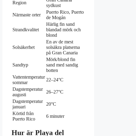
Region
sydkust
Puerto Rico, Puerto
Närmaste orter
de Mogán
Härlig fin sand
Strandkvalitet
blandad mörk och
blond
En av de mest
Solsäkerhet
solsäkra platserna
på Gran Canaria
Mörk/blond fin
Sandtyp
sand med sandig
botten
Vattentemperatur
22–24°C
sommar
Dagstemperatur
26–27°C
augusti
Dagstemperatur
20°C
januari
Körtid från
6 minuter
Puerto Rico
Hur är Playa del