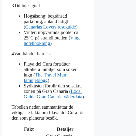
3
Tidlinjesignal
Högsäsong: begränsad
parkering, anländ tidigt
(
Canarias Lovers reseguide
)
Vinter: uppvärmda pooler ca
25°C på strandhotellen (
Ving
hotellbokning
)
4
Vad händer härnäst
Playa del Cura fortsätter
attrahera familjer som söker
lugn (
The Travel Mum
familjeblogg
)
Sydkusten förblir den solsäkra
zonen på Gran Canaria (
Local
Guide Gran Canaria väderdata
)
Tabellen nedan sammanfattar de
viktigaste fakta om Playa del Cura för
den som planerar besök.
Fakt
Detaljer
Gran Canaria