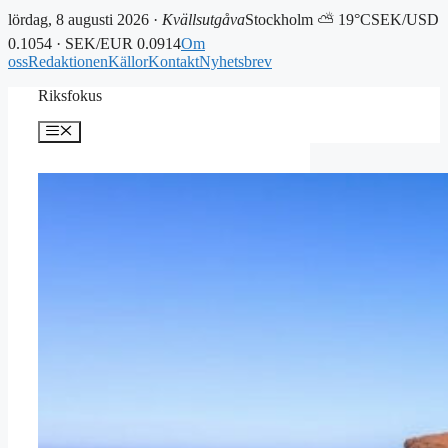
lördag, 8 augusti 2026 ·
Kvällsutgåva
Stockholm ⛅ 19°C
SEK/USD
0.1054 · SEK/EUR 0.0914
Om
oss
Redaktionen
Källor
Kontakt
Nyhetsbrev
Hoppa
Riksfokus
till
innehåll
Meny