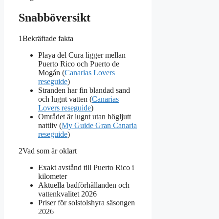
Snabböversikt
1
Bekräftade fakta
Playa del Cura ligger mellan
Puerto Rico och Puerto de
Mogán (
Canarias Lovers
reseguide
)
Stranden har fin blandad sand
och lugnt vatten (
Canarias
Lovers reseguide
)
Området är lugnt utan högljutt
nattliv (
My Guide Gran Canaria
reseguide
)
2
Vad som är oklart
Exakt avstånd till Puerto Rico i
kilometer
Aktuella badförhållanden och
vattenkvalitet 2026
Priser för solstolshyra säsongen
2026