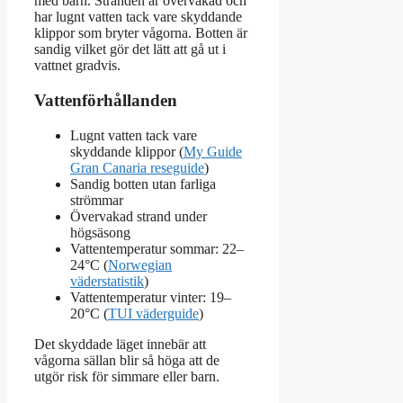
med barn. Stranden är övervakad och
har lugnt vatten tack vare skyddande
klippor som bryter vågorna. Botten är
sandig vilket gör det lätt att gå ut i
vattnet gradvis.
Vattenförhållanden
Lugnt vatten tack vare
skyddande klippor (
My Guide
Gran Canaria reseguide
)
Sandig botten utan farliga
strömmar
Övervakad strand under
högsäsong
Vattentemperatur sommar: 22–
24°C (
Norwegian
väderstatistik
)
Vattentemperatur vinter: 19–
20°C (
TUI väderguide
)
Det skyddade läget innebär att
vågorna sällan blir så höga att de
utgör risk för simmare eller barn.