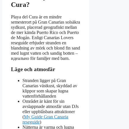
Cura?
Playa del Cura är en mindre
semesterort på Gran Canarias solsäkra
sydkust, placerad geografiskt mellan
de mer kända Puerto Rico och Puerto
de Mogán. Enligt Canarias Lovers
reseguide erbjuder stranden en
blandning av mörk och blond fin sand
med lugnt vatten och sandig botten –
идеально för familjer med barn.
Läge och atmosfär
Stranden ligger på Gran
Canarias västkust, skyddad av
klippor som skapar lugna
vattenförhållanden
Området är känt för sin
avslappnade atmosfär utan DJs
eller uppblåsbara attraktioner
(
My Guide Gran Canaria
reseguide
)
Nätterna är varma och lugna