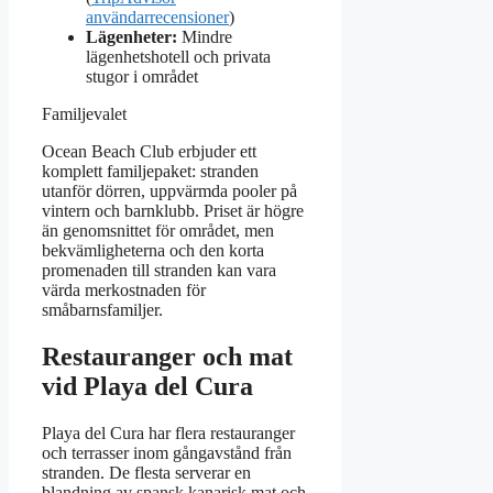
användarrecensioner
)
Lägenheter:
Mindre
lägenhetshotell och privata
stugor i området
Familjevalet
Ocean Beach Club erbjuder ett
komplett familjepaket: stranden
utanför dörren, uppvärmda pooler på
vintern och barnklubb. Priset är högre
än genomsnittet för området, men
bekvämligheterna och den korta
promenaden till stranden kan vara
värda merkostnaden för
småbarnsfamiljer.
Restauranger och mat
vid Playa del Cura
Playa del Cura har flera restauranger
och terrasser inom gångavstånd från
stranden. De flesta serverar en
blandning av spansk kanarisk mat och