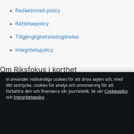
Redaktionell policy
Rättelsepolicy
Tillgänglighetsredogörelse
Integritetspolicy
Om Riksfokus i korthet
Vi använder nödvändiga cookies för att driva sajten och, med
Riksfokus är en oberoende svensk digital nyhetssajt
ditt samtycke, cookies för analys och annonsering för att
förbättra den och finansiera vår journalistik. Se vår
Cookiepolicy
med fokus på film, tv, kultur och nöjesnyheter. Varje
och
Integritetspolicy
.
artikel har en namngiven byline, granskas av en
redaktör och faktagranskas innan publicering.
Innehållet är endast avsett för allmän information.
Allmänna förfrågningar:
hello@riksfokus.se
. Rättelser: