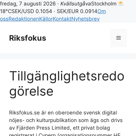
fredag, 7 augusti 2026 ·
Kvällsutgåva
Stockholm
18°C
SEK/USD 0.1054 · SEK/EUR 0.0914
Om
oss
Redaktionen
Källor
Kontakt
Nyhetsbrev
Hoppa
till
Riksfokus
Meny
innehåll
Tillgänglighetsredo
görelse
Riksfokus.se är en oberoende svensk digital
nöjes- och kulturpublikation som ägs och drivs
av Fjärden Press Limited, ett privat bolag
registrerat i Cypern (organisationsnummer HE