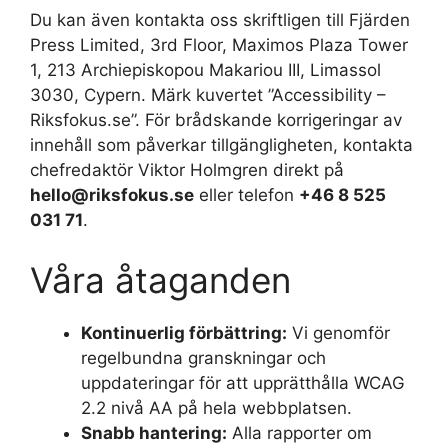
Du kan även kontakta oss skriftligen till Fjärden
Press Limited, 3rd Floor, Maximos Plaza Tower
1, 213 Archiepiskopou Makariou III, Limassol
3030, Cypern. Märk kuvertet ”Accessibility –
Riksfokus.se”. För brådskande korrigeringar av
innehåll som påverkar tillgängligheten, kontakta
chefredaktör Viktor Holmgren direkt på
hello@riksfokus.se
eller telefon
+46 8 525
031 71
.
Våra åtaganden
Kontinuerlig förbättring:
Vi genomför
regelbundna granskningar och
uppdateringar för att upprätthålla WCAG
2.2 nivå AA på hela webbplatsen.
Snabb hantering:
Alla rapporter om