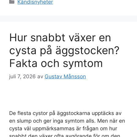
Kategorier
Kändisnyheter
Hur snabbt växer en
cysta på äggstocken?
Fakta och symtom
juli 7, 2026
av
Gustav Månsson
De flesta cystor på äggstockarna upptäcks av
en slump och ger inga symtom alls. Men när en
cysta väl uppmärksammas är frågan om hur
snabbt den växer ofta avgörande för om den