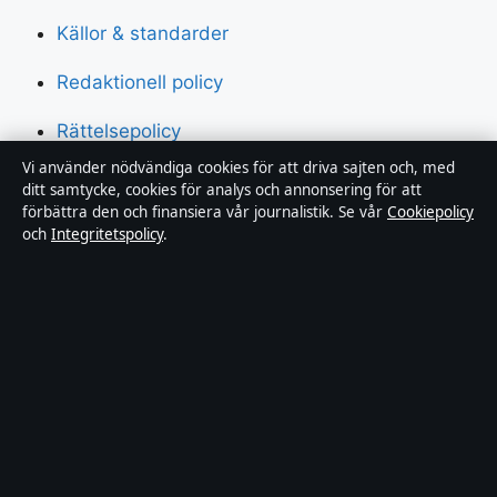
Källor & standarder
Redaktionell policy
Rättelsepolicy
Vi använder nödvändiga cookies för att driva sajten och, med
Tillgänglighetsredogörelse
ditt samtycke, cookies för analys och annonsering för att
förbättra den och finansiera vår journalistik. Se vår
Cookiepolicy
Integritetspolicy
och
Integritetspolicy
.
Om Riksfokus i korthet
Riksfokus är en oberoende svensk digital nyhetssajt
med fokus på film, tv, kultur och nöjesnyheter. Varje
artikel har en namngiven byline, granskas av en
redaktör och faktagranskas innan publicering.
Innehållet är endast avsett för allmän information.