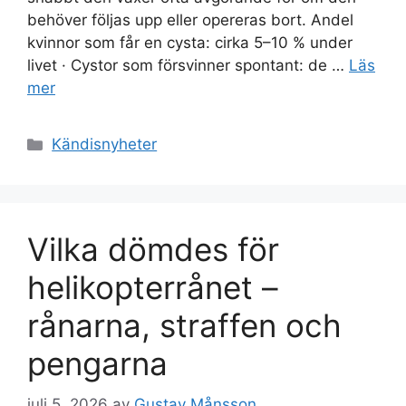
behöver följas upp eller opereras bort. Andel
kvinnor som får en cysta: cirka 5–10 % under
livet · Cystor som försvinner spontant: de …
Läs
mer
Kategorier
Kändisnyheter
Vilka dömdes för
helikopterrånet –
rånarna, straffen och
pengarna
juli 5, 2026
av
Gustav Månsson