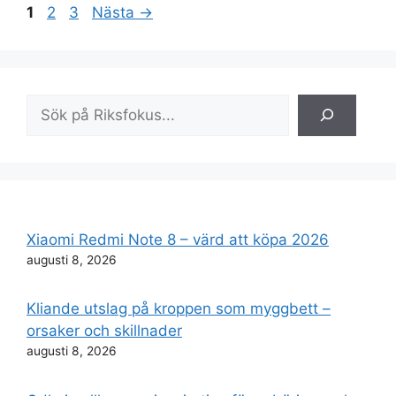
Sida
Sida
Sida
1
2
3
Nästa
→
Sök
Xiaomi Redmi Note 8 – värd att köpa 2026
augusti 8, 2026
Kliande utslag på kroppen som myggbett –
orsaker och skillnader
augusti 8, 2026