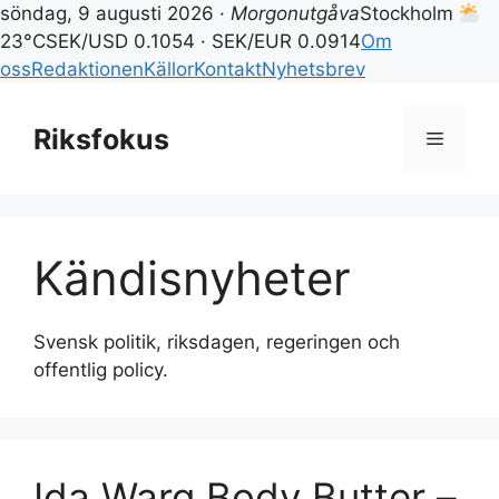
söndag, 9 augusti 2026 ·
Morgonutgåva
Stockholm
23°C
SEK/USD 0.1054 · SEK/EUR 0.0914
Om
oss
Redaktionen
Källor
Kontakt
Nyhetsbrev
Hoppa
till
Riksfokus
Meny
innehåll
Kändisnyheter
Svensk politik, riksdagen, regeringen och
offentlig policy.
Ida Warg Body Butter –