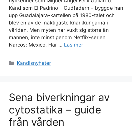
nyfikenhet som Miguel Ángel Félix Gallardo.
Känd som El Padrino – Gudfadern – byggde han
upp Guadalajara-kartellen på 1980-talet och
blev en av de mäktigaste knarkkungarna i
världen. Men myten har vuxit sig större än
mannen, inte minst genom Netflix-serien
Narcos: Mexico. Här …
Läs mer
Kategorier
Kändisnyheter
Sena biverkningar av
cytostatika – guide
från vården