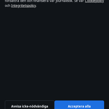
förbättra den och finansiera vår journalistik. Se vår
Cookiepolicy
och
Integritetspolicy
.
Integritetspolicy
Om Riksfokus i korthet
Riksfokus är en oberoende svensk digital nyhetssajt med fokus på
film, tv, kultur och nöjesnyheter. Varje artikel har en namngiven
byline, granskas av en redaktör och faktagranskas innan publicering.
Innehållet är endast avsett för allmän information. Allmänna
förfrågningar:
hello@riksfokus.se
. Rättelser:
hello@riksfokus.se
.
Utgivare:
Fjärden Press Limited, Limassol ·
Ansvarig utgivare:
Viktor Holmgren, Chefredaktör · Department of Registrar of
Companies HE 426844
© 2026 Riksfokus · Fjärden Press Limited ·
Så verifierar vi vår rapportering
·
WorldRSS
Avvisa icke-nödvändiga
Acceptera alla
↑