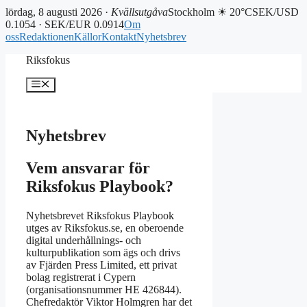
lördag, 8 augusti 2026 ·
Kvällsutgåva
Stockholm ☀ 20°C
SEK/USD
0.1054 · SEK/EUR 0.0914
Om
oss
Redaktionen
Källor
Kontakt
Nyhetsbrev
Hoppa
Riksfokus
till
innehåll
Meny
Nyhetsbrev
Vem ansvarar för
Riksfokus Playbook?
Nyhetsbrevet Riksfokus Playbook
utges av Riksfokus.se, en oberoende
digital underhållnings- och
kulturpublikation som ägs och drivs
av Fjärden Press Limited, ett privat
bolag registrerat i Cypern
(organisationsnummer HE 426844).
Chefredaktör Viktor Holmgren har det