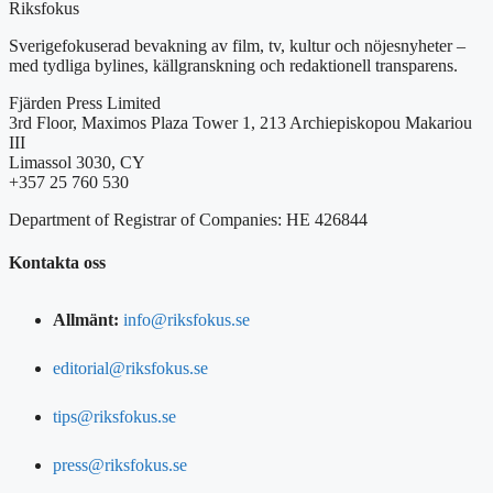
Riksfokus
Sverigefokuserad bevakning av film, tv, kultur och nöjesnyheter –
med tydliga bylines, källgranskning och redaktionell transparens.
Fjärden Press Limited
3rd Floor, Maximos Plaza Tower 1, 213 Archiepiskopou Makariou
III
Limassol 3030, CY
+357 25 760 530
Department of Registrar of Companies: HE 426844
Kontakta oss
Allmänt:
info@riksfokus.se
editorial@riksfokus.se
tips@riksfokus.se
press@riksfokus.se