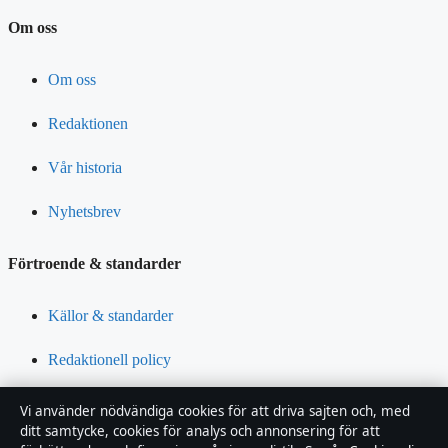
Om oss
Om oss
Redaktionen
Vår historia
Nyhetsbrev
Förtroende & standarder
Källor & standarder
Redaktionell policy
Rättelsepolicy
Vi använder nödvändiga cookies för att driva sajten och, med
ditt samtycke, cookies för analys och annonsering för att
Tillgänglighetsredogörelse