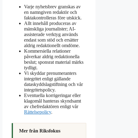
Varje nyhetsbrev granskas av
en namngiven redaktör och
faktakontrolleras före utskick.
Allt innehåll produceras av
mänskliga journalister; AI-
assisterade verktyg används
endast som stöd och ersätter
aldrig redaktionellt omdöme.
Kommersiella relationer
påverkar aldrig redaktionella
beslut; sponsrat material märks
tydligt.
Vi skyddar prenumeranters
integritet enligt gällande
dataskyddslagstiftning och vår
integritetspolicy.
Eventuella korrigeringar eller
klagomål hanteras skyndsamt
av chefredaktören enligt vår
Rättelsepolicy
.
Mer från Riksfokus