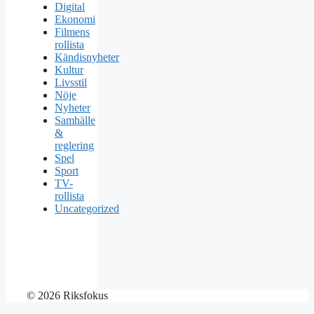
Digital
Ekonomi
Filmens
rollista
Kändisnyheter
Kultur
Livsstil
Nöje
Nyheter
Samhälle
&
reglering
Spel
Sport
TV-
rollista
Uncategorized
© 2026 Riksfokus