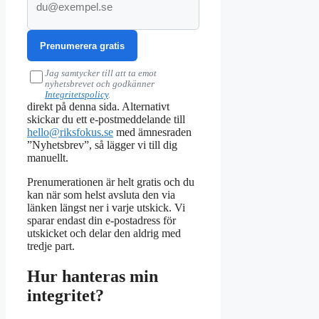
postadress
Prenumerera gratis
Jag samtycker till att ta emot
nyhetsbrevet och godkänner
Integritetspolicy
.
direkt på denna sida. Alternativt
skickar du ett e‑postmeddelande till
hello@riksfokus.se
med ämnesraden
”Nyhetsbrev”, så lägger vi till dig
manuellt.
Prenumerationen är helt gratis och du
kan när som helst avsluta den via
länken längst ner i varje utskick. Vi
sparar endast din e‑postadress för
utskicket och delar den aldrig med
tredje part.
Hur hanteras min
integritet?