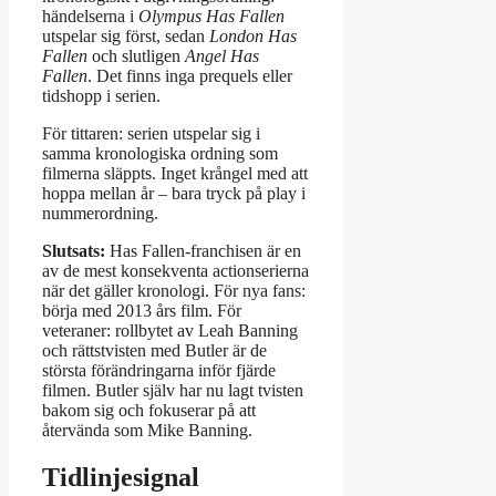
händelserna i
Olympus Has Fallen
utspelar sig först, sedan
London Has
Fallen
och slutligen
Angel Has
Fallen
. Det finns inga prequels eller
tidshopp i serien.
För tittaren: serien utspelar sig i
samma kronologiska ordning som
filmerna släppts. Inget krångel med att
hoppa mellan år – bara tryck på play i
nummerordning.
Slutsats:
Has Fallen-franchisen är en
av de mest konsekventa actionserierna
när det gäller kronologi. För nya fans:
börja med 2013 års film. För
veteraner: rollbytet av Leah Banning
och rättstvisten med Butler är de
största förändringarna inför fjärde
filmen. Butler själv har nu lagt tvisten
bakom sig och fokuserar på att
återvända som Mike Banning.
Tidlinjesignal