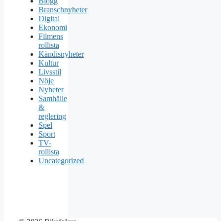
Blogg
Branschnyheter
Digital
Ekonomi
Filmens
rollista
Kändisnyheter
Kultur
Livsstil
Nöje
Nyheter
Samhälle
&
reglering
Spel
Sport
TV-
rollista
Uncategorized