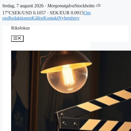
fredag, 7 augusti 2026 ·
Morgonutgåva
Stockholm ⛅
17°C
SEK/USD 0.1057 · SEK/EUR 0.0915
Om
oss
Redaktionen
Källor
Kontakt
Nyhetsbrev
Hoppa
Riksfokus
till
innehåll
Meny