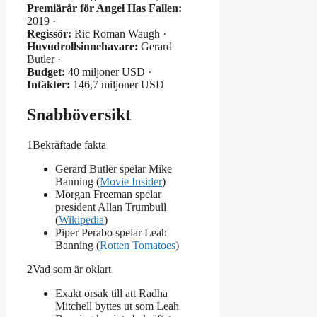
Premiärår för Angel Has Fallen:
2019 ·
Regissör:
Ric Roman Waugh ·
Huvudrollsinnehavare:
Gerard
Butler ·
Budget:
40 miljoner USD ·
Intäkter:
146,7 miljoner USD
Snabböversikt
1
Bekräftade fakta
Gerard Butler spelar Mike
Banning (
Movie Insider
)
Morgan Freeman spelar
president Allan Trumbull
(
Wikipedia
)
Piper Perabo spelar Leah
Banning (
Rotten Tomatoes
)
2
Vad som är oklart
Exakt orsak till att Radha
Mitchell byttes ut som Leah