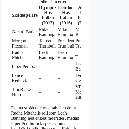
Fallen-filmerna
Olympus
London
Angel
Has
Has
Has
Skådespelare
Fallen
Fallen
Fallen
(2013)
(2016)
(2019)
Mike
Mike
Mike
Gerard Butler
Banning
Banning
Banning
Morgan
Talman
President
President
Freeman
Trumbull
Trumbull
Trumbull
Radha
Leah
Leah
–
Mitchell
Banning
Banning
Leah
Piper Perabo
–
–
Banning
Lance
David
–
–
Reddick
Gentry
VP
Tim Blake
–
–
Martin
Nelson
Kirby
Det mest slående med tabellen är att
Radha Mitchells roll som Leah
Banning helt enkelt raderades, medan
Piper Perabo fick spela samma
karaktär i tredje filmen utan förklaring