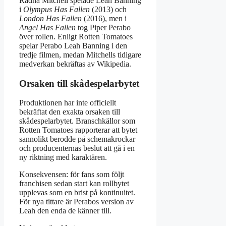
Radha Mitchell spelade Leah Banning
i
Olympus Has Fallen
(2013) och
London Has Fallen
(2016), men i
Angel Has Fallen
tog Piper Perabo
över rollen. Enligt Rotten Tomatoes
spelar Perabo Leah Banning i den
tredje filmen, medan Mitchells tidigare
medverkan bekräftas av Wikipedia.
Orsaken till skådespelarbytet
Produktionen har inte officiellt
bekräftat den exakta orsaken till
skådespelarbytet. Branschkällor som
Rotten Tomatoes rapporterar att bytet
sannolikt berodde på schemakrockar
och producenternas beslut att gå i en
ny riktning med karaktären.
Konsekvensen: för fans som följt
franchisen sedan start kan rollbytet
upplevas som en brist på kontinuitet.
För nya tittare är Perabos version av
Leah den enda de känner till.