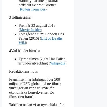
Banning har inte bekräftats
officiellt av produktionen
(
Rotten Tomatoes
)
3
Tidlinjesignal
Premiär 23 augusti 2019
(
Movie Insider
)
Föregående film: London Has
Fallen (2016) (
List of Deaths
Wiki
)
4
Vad händer härnäst
Fjärde filmen Night Has Fallen
är under utveckling (
Wikipedia
)
Redaktionens notis
Franchisen har inbringat över 500
miljoner USD globalt på tre filmer,
vilket gör att varje rollbyte får
ekonomiska konsekvenser för
filmserien framåt.
Tabellen nedan visar nyckelfakta för