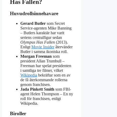
Has Fallen?
Huvudrollsinnehavare
Gerard Butler
som Secret
Service-agenten Mike Banning
– Butlers karaktär har varit
seriens centralfigur sedan
Olympus Has Fallen
(2013).
Enligt
Movie Insider
återvänder
Butler i samma ikoniska roll.
Morgan Freeman
som
president Allan Trumbull –
Freeman har spelat presidenten
i samtliga tre filmer, vilket
Wikipedia
bekräftar som en av
de få återkommande rollerna
genom franchisen.
Jada Pinkett Smith
som FBI-
agent Helen Thompson – En ny
roll för franchisen, enligt
Wikipedia.
Biroller