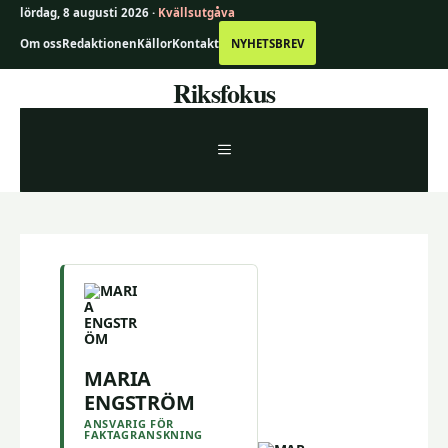
lördag, 8 augusti 2026 ·
Kvällsutgåva
Om oss
Redaktionen
Källor
Kontakt
NYHETSBREV
Hoppa
Riksfokus
till
innehåll
MENY
MARIA
ENGSTRÖM
ANSVARIG FÖR
FAKTAGRANSKNING