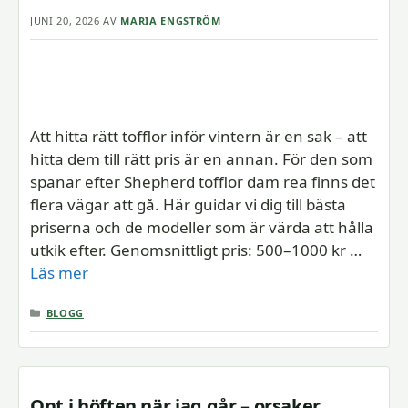
JUNI 20, 2026
AV
MARIA ENGSTRÖM
Att hitta rätt tofflor inför vintern är en sak – att
hitta dem till rätt pris är en annan. För den som
spanar efter Shepherd tofflor dam rea finns det
flera vägar att gå. Här guidar vi dig till bästa
priserna och de modeller som är värda att hålla
utkik efter. Genomsnittligt pris: 500–1000 kr …
Läs mer
KATEGORIER
BLOGG
Ont i höften när jag går – orsaker,