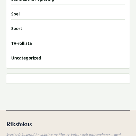
Spel
Sport
TV-rollista
Uncategorized
Riksfokus
Sverigefokuserad bevakning av film, tv, kultur och nöjesnyheter – med