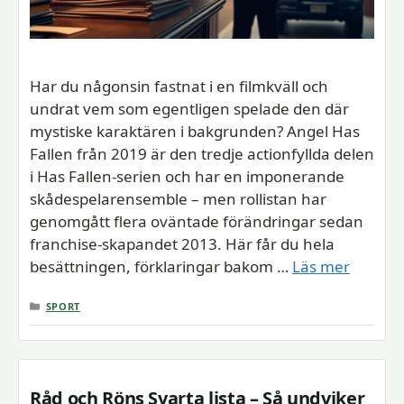
Har du någonsin fastnat i en filmkväll och
undrat vem som egentligen spelade den där
mystiske karaktären i bakgrunden? Angel Has
Fallen från 2019 är den tredje actionfyllda delen
i Has Fallen-serien och har en imponerande
skådespelarensemble – men rollistan har
genomgått flera oväntade förändringar sedan
franchise-skapandet 2013. Här får du hela
besättningen, förklaringar bakom …
Läs mer
KATEGORIER
SPORT
Råd och Röns Svarta lista – Så undviker