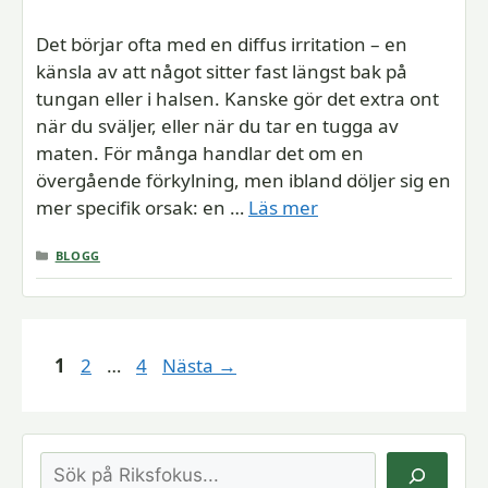
Det börjar ofta med en diffus irritation – en
känsla av att något sitter fast längst bak på
tungan eller i halsen. Kanske gör det extra ont
när du sväljer, eller när du tar en tugga av
maten. För många handlar det om en
övergående förkylning, men ibland döljer sig en
mer specifik orsak: en …
Läs mer
KATEGORIER
BLOGG
Sida
Sida
Sida
1
2
…
4
Nästa
→
Sök