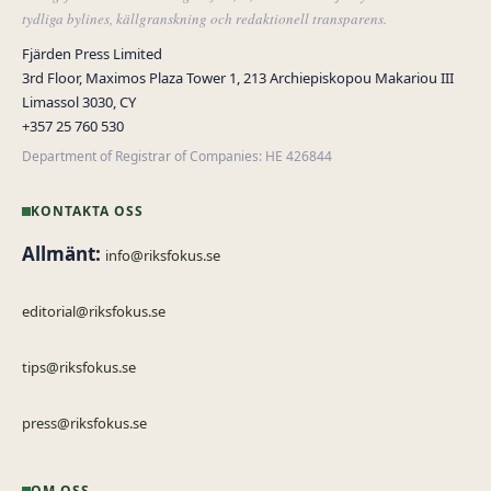
tydliga bylines, källgranskning och redaktionell transparens.
Fjärden Press Limited
3rd Floor, Maximos Plaza Tower 1, 213 Archiepiskopou Makariou III
Limassol 3030, CY
+357 25 760 530
Department of Registrar of Companies: HE 426844
KONTAKTA OSS
Allmänt:
info@riksfokus.se
editorial@riksfokus.se
tips@riksfokus.se
press@riksfokus.se
OM OSS