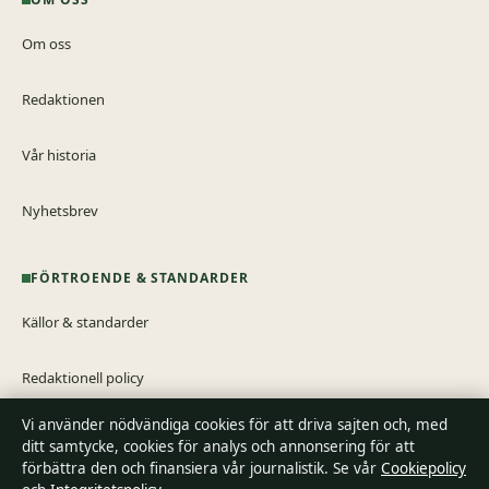
Om oss
Redaktionen
Vår historia
Nyhetsbrev
FÖRTROENDE & STANDARDER
Källor & standarder
Redaktionell policy
Vi använder nödvändiga cookies för att driva sajten och, med
Rättelsepolicy
ditt samtycke, cookies för analys och annonsering för att
förbättra den och finansiera vår journalistik. Se vår
Cookiepolicy
Tillgänglighetsredogörelse