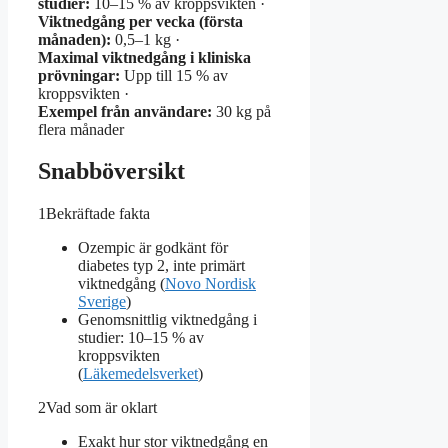
studier:
10–15 % av kroppsvikten ·
Viktnedgång per vecka (första
månaden):
0,5–1 kg ·
Maximal viktnedgång i kliniska
prövningar:
Upp till 15 % av
kroppsvikten ·
Exempel från användare:
30 kg på
flera månader
Snabböversikt
1
Bekräftade fakta
Ozempic är godkänt för
diabetes typ 2, inte primärt
viktnedgång (
Novo Nordisk
Sverige
)
Genomsnittlig viktnedgång i
studier: 10–15 % av
kroppsvikten
(
Läkemedelsverket
)
2
Vad som är oklart
Exakt hur stor viktnedgång en