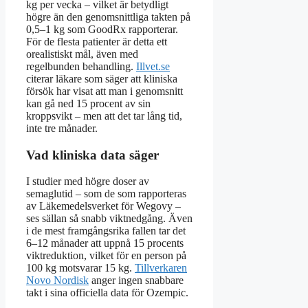
kg per vecka – vilket är betydligt
högre än den genomsnittliga takten på
0,5–1 kg som GoodRx rapporterar.
För de flesta patienter är detta ett
orealistiskt mål, även med
regelbunden behandling.
Illvet.se
citerar läkare som säger att kliniska
försök har visat att man i genomsnitt
kan gå ned 15 procent av sin
kroppsvikt – men att det tar lång tid,
inte tre månader.
Vad kliniska data säger
I studier med högre doser av
semaglutid – som de som rapporteras
av Läkemedelsverket för Wegovy –
ses sällan så snabb viktnedgång. Även
i de mest framgångsrika fallen tar det
6–12 månader att uppnå 15 procents
viktreduktion, vilket för en person på
100 kg motsvarar 15 kg.
Tillverkaren
Novo Nordisk
anger ingen snabbare
takt i sina officiella data för Ozempic.