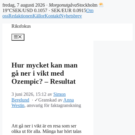
fredag, 7 augusti 2026 ·
Morgonutgåva
Stockholm
19°C
SEK/USD 0.1057 · SEK/EUR 0.0915
Om
oss
Redaktionen
Källor
Kontakt
Nyhetsbrev
Hoppa
Riksfokus
till
innehåll
Meny
Hur mycket kan man
gå ner i vikt med
Ozempic? – Resultat
3 juni 2026, 15:12
av
Simon
Berglund
·
✓
Granskad av
Anna
Westin
, ansvarig för faktagranskning
Att gå ner i vikt är en resa som ser
olika ut för alla. Många har hört talas