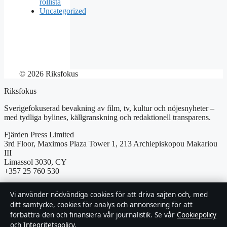
rollista
Uncategorized
© 2026 Riksfokus
Riksfokus
Sverigefokuserad bevakning av film, tv, kultur och nöjesnyheter –
med tydliga bylines, källgranskning och redaktionell transparens.
Fjärden Press Limited
3rd Floor, Maximos Plaza Tower 1, 213 Archiepiskopou Makariou
III
Limassol 3030, CY
+357 25 760 530
Department of Registrar of Companies: HE 426844
Vi använder nödvändiga cookies för att driva sajten och, med
ditt samtycke, cookies för analys och annonsering för att
Kontakta oss
förbättra den och finansiera vår journalistik. Se vår
Cookiepolicy
och
Integritetspolicy
.