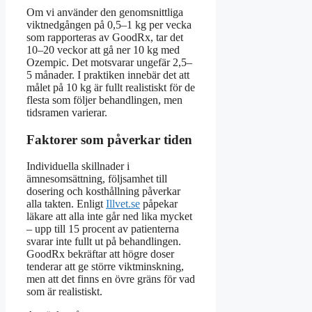
Om vi använder den genomsnittliga
viktnedgången på 0,5–1 kg per vecka
som rapporteras av GoodRx, tar det
10–20 veckor att gå ner 10 kg med
Ozempic. Det motsvarar ungefär 2,5–
5 månader. I praktiken innebär det att
målet på 10 kg är fullt realistiskt för de
flesta som följer behandlingen, men
tidsramen varierar.
Faktorer som påverkar tiden
Individuella skillnader i
ämnesomsättning, följsamhet till
dosering och kosthållning påverkar
alla takten. Enligt
Illvet.se
påpekar
läkare att alla inte går ned lika mycket
– upp till 15 procent av patienterna
svarar inte fullt ut på behandlingen.
GoodRx bekräftar att högre doser
tenderar att ge större viktminskning,
men att det finns en övre gräns för vad
som är realistiskt.