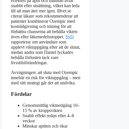
effekten på aptit och mättnad avtar
snabbt efter utsättning, vilket kan leda
till att man äter mer igen. Illvet.se
citerar läkare som rekommenderar att
patienter kombinerar Ozempic med
kostrådgivning och träning för att
förbättra chanserna att behålla vikten
även efter läkemedelsstoppet.
SvD
rapporterar om användare som
upplevt viktuppgång efter att de slutat,
medan andra som Daniel lyckades
behålla förlusten tack vare
livsstilsförändringar.
Avvägningen: att sluta med Ozempic
innebär en risk för viktuppgång – men
med rätt strategi går det att undvika.
Fördelar
Genomsnittlig viktnedgång 10–
15 % av kroppsvikten
Snabb effekt redan efter 4–8
veckor
Minskar aptiten och ökar