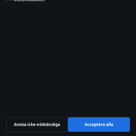
Allmänt:
info@riksfokus.se
editorial@riksfokus.se
tips@riksfokus.se
press@riksfokus.se
Om oss
Om oss
Redaktionen
Vår historia
Nyhetsbrev
Avvisa icke-nödvändiga
Acceptera alla
Förtroende & standarder