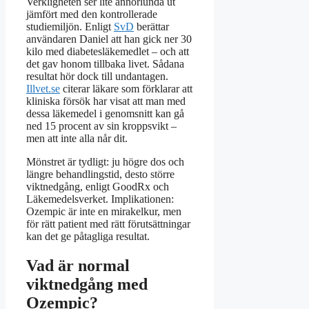
Verkligheten ser lite annorlunda ut
jämfört med den kontrollerade
studiemiljön. Enligt
SvD
berättar
användaren Daniel att han gick ner 30
kilo med diabetesläkemedlet – och att
det gav honom tillbaka livet. Sådana
resultat hör dock till undantagen.
Illvet.se
citerar läkare som förklarar att
kliniska försök har visat att man med
dessa läkemedel i genomsnitt kan gå
ned 15 procent av sin kroppsvikt –
men att inte alla når dit.
Mönstret är tydligt: ju högre dos och
längre behandlingstid, desto större
viktnedgång, enligt GoodRx och
Läkemedelsverket. Implikationen:
Ozempic är inte en mirakelkur, men
för rätt patient med rätt förutsättningar
kan det ge påtagliga resultat.
Vad är normal
viktnedgång med
Ozempic?