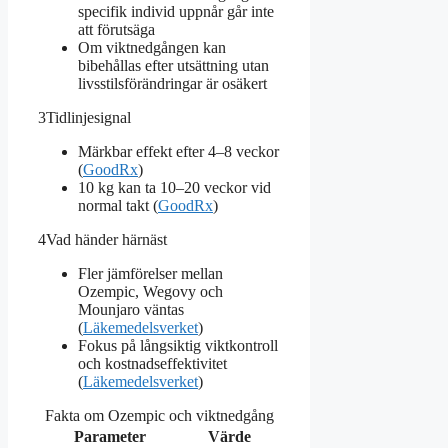
specifik individ uppnår går inte
att förutsäga
Om viktnedgången kan
bibehållas efter utsättning utan
livsstilsförändringar är osäkert
3
Tidlinjesignal
Märkbar effekt efter 4–8 veckor
(
GoodRx
)
10 kg kan ta 10–20 veckor vid
normal takt (
GoodRx
)
4
Vad händer härnäst
Fler jämförelser mellan
Ozempic, Wegovy och
Mounjaro väntas
(
Läkemedelsverket
)
Fokus på långsiktig viktkontroll
och kostnadseffektivitet
(
Läkemedelsverket
)
Fakta om Ozempic och viktnedgång
Parameter
Värde