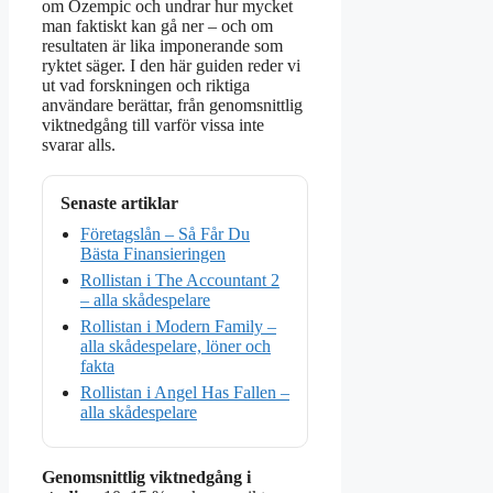
om Ozempic och undrar hur mycket
man faktiskt kan gå ner – och om
resultaten är lika imponerande som
ryktet säger. I den här guiden reder vi
ut vad forskningen och riktiga
användare berättar, från genomsnittlig
viktnedgång till varför vissa inte
svarar alls.
Senaste artiklar
Företagslån – Så Får Du
Bästa Finansieringen
Rollistan i The Accountant 2
– alla skådespelare
Rollistan i Modern Family –
alla skådespelare, löner och
fakta
Rollistan i Angel Has Fallen –
alla skådespelare
Genomsnittlig viktnedgång i