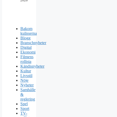
2026
Bakom
kulisserna
Blogg
Branschnyheter
Digital
Ekonomi
Filmens
rollista
Kändisnyheter
Kultur
Livsstil
Nöje
Nyheter
Samhälle
&
reglering
Spel
Sport
TV-