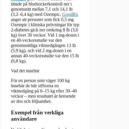
tittade på blodsockerkontroll ner i
genomsnitt mellan 7,1 och 14,1 lb
(3,2–6,4 kg) med Ozempic.
GoodRx
anger att personer som fick 0,5 mg
Ozempic i kliniska prövningar för typ
2-diabetes gick ner omkring 8 lb (3,6
kg) över 30 veckor. Vid 1 mg-dosen i
en 40-veckorsstudie var den
genomsnittliga viktnedgången 13 lb
(5,9 kg), och vid 2 mg-dosen i en
annan 40-veckorsstudie var den 15 lb
(6,8 kg).
Vad det innebär
För en person som väger 100 kg
innebär de här siffrorna en
viktnedgång på 6–15 kg efter 30–40
veckor – men resultatet är beroende
av dos och följsamhet.
Exempel från verkliga
användare