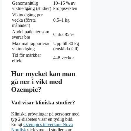
Genomsnittlig
10–15 % av
viktnedgång (studier)
kroppsvikten
Viktnedgång per
vecka (första
0,5–1 kg
månaden)
Andel patienter som
Cirka 85 %
svarar bra
Maximal rapporterad
Upp till 30 kg
viktnedgång
(enskilda fall)
Tid för märkbar
4–8 veckor
effekt
Hur mycket kan man
gå ner i vikt med
Ozempic?
Vad visar kliniska studier?
Kliniska prövningar på personer med
typ 2-diabetes visar en tydlig bild.
Enligt
Ozempics tillverkare Novo
Nordisk
gick vuxna i studier som