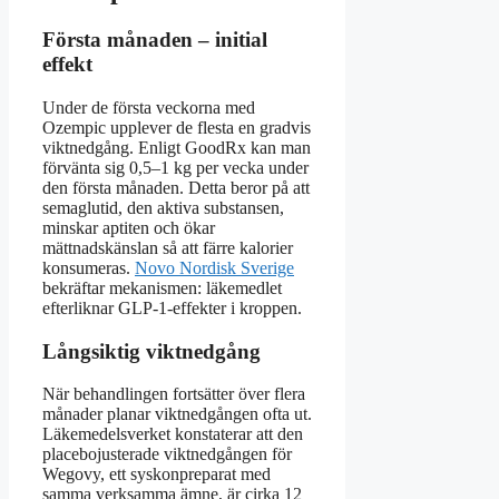
Första månaden – initial
effekt
Under de första veckorna med
Ozempic upplever de flesta en gradvis
viktnedgång. Enligt GoodRx kan man
förvänta sig 0,5–1 kg per vecka under
den första månaden. Detta beror på att
semaglutid, den aktiva substansen,
minskar aptiten och ökar
mättnadskänslan så att färre kalorier
konsumeras.
Novo Nordisk Sverige
bekräftar mekanismen: läkemedlet
efterliknar GLP-1-effekter i kroppen.
Långsiktig viktnedgång
När behandlingen fortsätter över flera
månader planar viktnedgången ofta ut.
Läkemedelsverket konstaterar att den
placebojusterade viktnedgången för
Wegovy, ett syskonpreparat med
samma verksamma ämne, är cirka 12