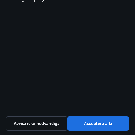
Förtroende & standarder
Källor & standarder
Redaktionell policy
Rättelsepolicy
Tillgänglighetsredogörelse
Integritetspolicy
Om Riksfokus i korthet
Riksfokus är en oberoende svensk digital nyhetssajt med fokus på
film, tv, kultur och nöjesnyheter. Varje artikel har en namngiven
byline, granskas av en redaktör och faktagranskas innan publicering.
Avvisa icke-nödvändiga
Acceptera alla
Innehållet är endast avsett för allmän information. Allmänna