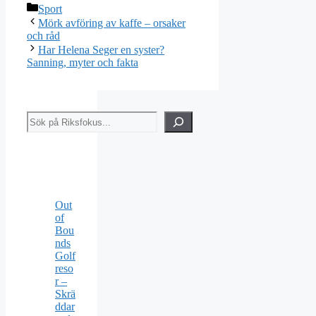
Kategorier
Sport
Mörk avföring av kaffe – orsaker
och råd
Har Helena Seger en syster?
Sanning, myter och fakta
Sök
Out
of
Bou
nds
Golf
reso
r –
Skrä
ddar