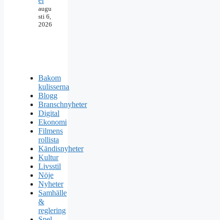
el
augu
sti 6,
2026
Bakom
kulisserna
Blogg
Branschnyheter
Digital
Ekonomi
Filmens
rollista
Kändisnyheter
Kultur
Livsstil
Nöje
Nyheter
Samhälle
&
reglering
Spel