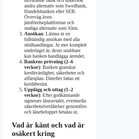
nuvarande bank och undersök
andra alternativ som Swedbank,
Handelsbanken eller SEB.
Överväg även
jämförelseplattformar och
statliga alternativ som Almi.
Ansökan
: Lämna in en
fullständig ansökan med alla
stödhandlingar. Ju mer komplett
underlaget är, desto snabbare
kan banken handlägga ärendet.
Bankens prövning (2–6
veckor)
: Banken granskar
kreditvärdighet, säkerheter och
affärsplan. Därefter fattas ett
kreditbeslut.
Upplägg och uttag (1–2
veckor)
: Efter godkännande
signerars låneavtalet, eventuella
säkerhetsöverlåtelser genomförs
och lånebeloppet betalas ut.
Vad är känt och vad är
osäkert kring