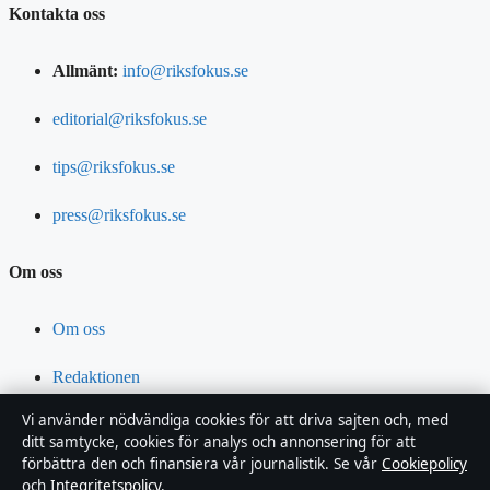
Kontakta oss
Allmänt:
info@riksfokus.se
editorial@riksfokus.se
tips@riksfokus.se
press@riksfokus.se
Om oss
Om oss
Redaktionen
Vi använder nödvändiga cookies för att driva sajten och, med
Vår historia
ditt samtycke, cookies för analys och annonsering för att
förbättra den och finansiera vår journalistik. Se vår
Cookiepolicy
Nyhetsbrev
och
Integritetspolicy
.