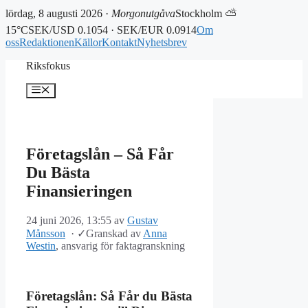
lördag, 8 augusti 2026 ·
Morgonutgåva
Stockholm ⛅
15°C
SEK/USD 0.1054 · SEK/EUR 0.0914
Om
oss
Redaktionen
Källor
Kontakt
Nyhetsbrev
Hoppa
Riksfokus
till
innehåll
Meny
Företagslån – Så Får
Du Bästa
Finansieringen
24 juni 2026, 13:55
av
Gustav
Månsson
·
✓
Granskad av
Anna
Westin
, ansvarig för faktagranskning
Företagslån: Så Får du Bästa