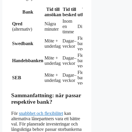
Tid till
Tid till
Tid till
Bank
Bindningstid
ansökan
besked
utbetalning
Inom
Qred
Några
en
Direkt
Nej
(alternativ)
minuter
timme
Flera
Möte +
Dagar–
Swedbank
bankdagar–
Ja
underlag
veckor
veckor
Flera
Möte +
Dagar–
Handelsbanken
bankdagar–
Ja
underlag
veckor
veckor
Flera
Möte +
Dagar–
SEB
bankdagar–
Ja
underlag
veckor
veckor
Sammanfattning: när passar
respektive bank?
För
snabbhet och flexibilitet
kan
alternativa lånepartners vara ett bättre
val. För planerade investeringar och
långsiktiga behov passar storbankerna