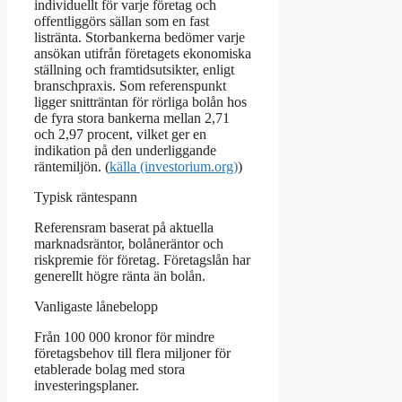
individuellt för varje företag och
offentliggörs sällan som en fast
listränta. Storbankerna bedömer varje
ansökan utifrån företagets ekonomiska
ställning och framtidsutsikter, enligt
branschpraxis. Som referenspunkt
ligger snitträntan för rörliga bolån hos
de fyra stora bankerna mellan 2,71
och 2,97 procent, vilket ger en
indikation på den underliggande
räntemiljön. (
källa (investorium.org)
)
Typisk räntespann
Referensram baserat på aktuella
marknadsräntor, bolåneräntor och
riskpremie för företag. Företagslån har
generellt högre ränta än bolån.
Vanligaste lånebelopp
Från 100 000 kronor för mindre
företagsbehov till flera miljoner för
etablerade bolag med stora
investeringsplaner.