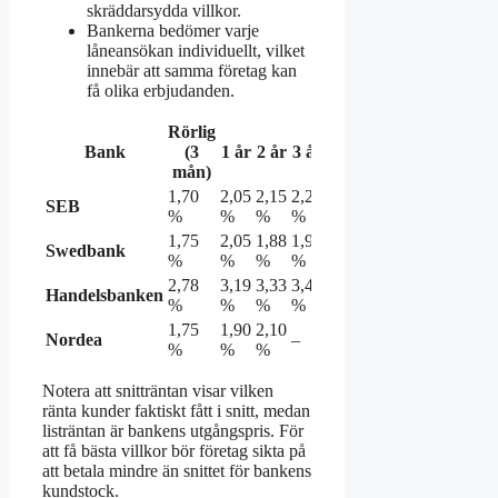
skräddarsydda villkor.
Bankerna bedömer varje
låneansökan individuellt, vilket
innebär att samma företag kan
få olika erbjudanden.
Rörlig
Snittränta
Bank
(3
1 år
2 år
3 år
5 år
(bolån)
mån)
1,70
2,05
2,15
2,20
2,45
SEB
2,71 %
%
%
%
%
%
1,75
2,05
1,88
1,96
2,09
Swedbank
2,77 %
%
%
%
%
%
2,78
3,19
3,33
3,44
3,60
Handelsbanken
2,78 %
%
%
%
%
%
1,75
1,90
2,10
Nordea
–
–
2,82 %
%
%
%
Notera att snitträntan visar vilken
ränta kunder faktiskt fått i snitt, medan
listräntan är bankens utgångspris. För
att få bästa villkor bör företag sikta på
att betala mindre än snittet för bankens
kundstock.