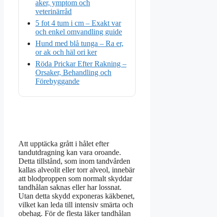
aker, ymptom och
veterinärråd
5 fot 4 tum i cm – Exakt var
och enkel omvandling guide
Hund med blå tunga – Ra er,
or ak och häl ori ker
Röda Prickar Efter Rakning –
Orsaker, Behandling och
Förebyggande
Att upptäcka grått i hålet efter
tandutdragning kan vara oroande.
Detta tillstånd, som inom tandvården
kallas alveolit eller torr alveol, innebär
att blodproppen som normalt skyddar
tandhålan saknas eller har lossnat.
Utan detta skydd exponeras käkbenet,
vilket kan leda till intensiv smärta och
obehag. För de flesta läker tandhålan