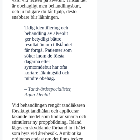
vård vid tecken på alveolit. Tillståndet
är obehagligt men behandlingsbart,
och ju tidigare du får hjälp, desto
snabbare blir läkningen.
Tidig identifiering och
behandling av alveolit
ger betydligt bättre
resultat än om tillståndet
får fortgå. Patienter som
söker inom de första
dagarna efter
symtomdebut har ofta
kortare läkningstid och
mindre obehag.
– Tandvårdsspecialister,
Aqua Dental
Vid behandlingen rengör tandläkaren
försiktigt tandhålan och applicerar
läkande medel som lindrar smärta och
stimulerar ny proppbildning. Ibland
läggs en skyddande förband in i hålet
som byts vid återbesök. Antibiotika
ordineras endast om det finns tecken