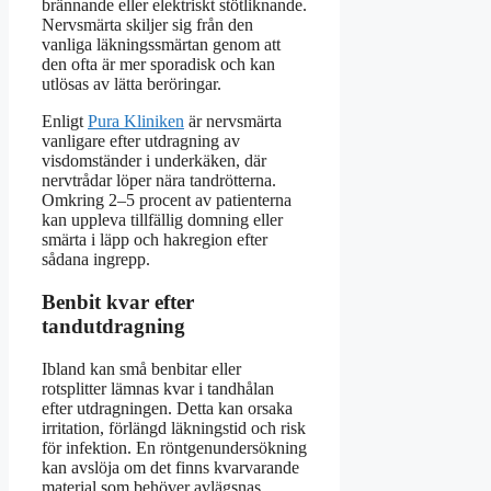
brännande eller elektriskt stötliknande.
Nervsmärta skiljer sig från den
vanliga läkningssmärtan genom att
den ofta är mer sporadisk och kan
utlösas av lätta beröringar.
Enligt
Pura Kliniken
är nervsmärta
vanligare efter utdragning av
visdomständer i underkäken, där
nervtrådar löper nära tandrötterna.
Omkring 2–5 procent av patienterna
kan uppleva tillfällig domning eller
smärta i läpp och hakregion efter
sådana ingrepp.
Benbit kvar efter
tandutdragning
Ibland kan små benbitar eller
rotsplitter lämnas kvar i tandhålan
efter utdragningen. Detta kan orsaka
irritation, förlängd läkningstid och risk
för infektion. En röntgenundersökning
kan avslöja om det finns kvarvarande
material som behöver avlägsnas.