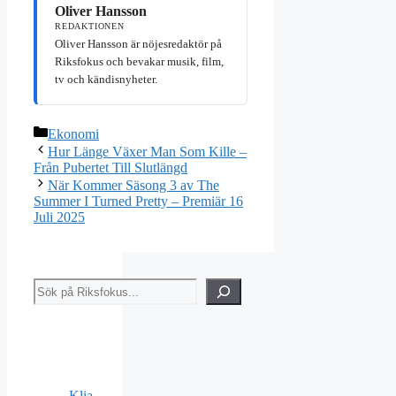
Oliver Hansson
REDAKTIONEN
Oliver Hansson är nöjesredaktör på
Riksfokus och bevakar musik, film,
tv och kändisnyheter.
Kategorier
Ekonomi
Hur Länge Växer Man Som Kille –
Från Pubertet Till Slutlängd
När Kommer Säsong 3 av The
Summer I Turned Pretty – Premiär 16
Juli 2025
Sök
Klia