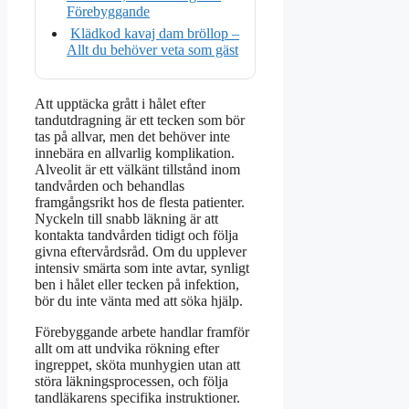
Förebyggande
Klädkod kavaj dam bröllop –
Allt du behöver veta som gäst
Att upptäcka grått i hålet efter
tandutdragning är ett tecken som bör
tas på allvar, men det behöver inte
innebära en allvarlig komplikation.
Alveolit är ett välkänt tillstånd inom
tandvården och behandlas
framgångsrikt hos de flesta patienter.
Nyckeln till snabb läkning är att
kontakta tandvården tidigt och följa
givna eftervårdsråd. Om du upplever
intensiv smärta som inte avtar, synligt
ben i hålet eller tecken på infektion,
bör du inte vänta med att söka hjälp.
Förebyggande arbete handlar framför
allt om att undvika rökning efter
ingreppet, sköta munhygien utan att
störa läkningsprocessen, och följa
tandläkarens specifika instruktioner.