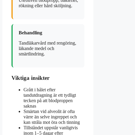
Utebliven blodpropp, bakterier,
rökning eller hård sköljning.
Behandling
Tandläkarvård med rengöring,
läkande medel och
smärtlindring.
Viktiga insikter
Grått i hålet efter
tandutdragning är ett tydligt
tecken på att blodproppen
saknas
Smärtan vid alveolit är ofta
värre än selve ingreppet och
kan stråla mot öra och tinning
Tillståndet uppstår vanligtvis
inom 1–5 dagar efter