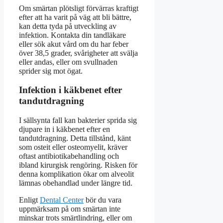
Om smärtan plötsligt förvärras kraftigt
efter att ha varit på väg att bli bättre,
kan detta tyda på utveckling av
infektion. Kontakta din tandläkare
eller sök akut vård om du har feber
över 38,5 grader, svårigheter att svälja
eller andas, eller om svullnaden
sprider sig mot ögat.
Infektion i käkbenet efter
tandutdragning
I sällsynta fall kan bakterier sprida sig
djupare in i käkbenet efter en
tandutdragning. Detta tillstånd, känt
som osteit eller osteomyelit, kräver
oftast antibiotikabehandling och
ibland kirurgisk rengöring. Risken för
denna komplikation ökar om alveolit
lämnas obehandlad under längre tid.
Enligt
Dental Center
bör du vara
uppmärksam på om smärtan inte
minskar trots smärtlindring, eller om