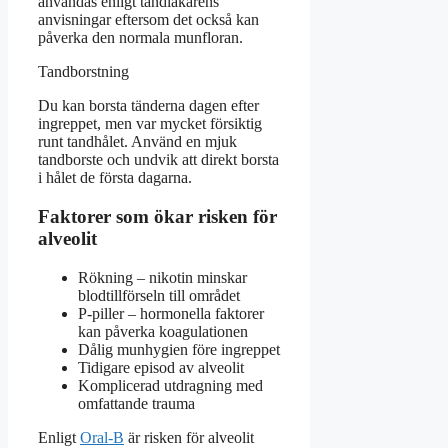
användas enligt tandläkarens
anvisningar eftersom det också kan
påverka den normala munfloran.
Tandborstning
Du kan borsta tänderna dagen efter
ingreppet, men var mycket försiktig
runt tandhålet. Använd en mjuk
tandborste och undvik att direkt borsta
i hålet de första dagarna.
Faktorer som ökar risken för
alveolit
Rökning – nikotin minskar
blodtillförseln till området
P-piller – hormonella faktorer
kan påverka koagulationen
Dålig munhygien före ingreppet
Tidigare episod av alveolit
Komplicerad utdragning med
omfattande trauma
Enligt
Oral-B
är risken för alveolit