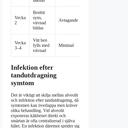
saknas
Benbit
Vecka
syns,
Följ
Avtagande
2
vävnad
eftervårdsråd
bildas
Vitt ben
Vecka
Normal
fylls med
Minimal
3–4
munhygien
vävnad
Infektion efter
tandutdragning
symtom
Det är viktigt att skilja mellan alveolit
och infektion efter tandutdragning, då
symtomen kan överlappa men kräver
olika behandling. Vid alveolit
exponeras käkbenet direkt och
smärtan är ofta centraliserad i själva
hålet. En infektion däremot sprider sig