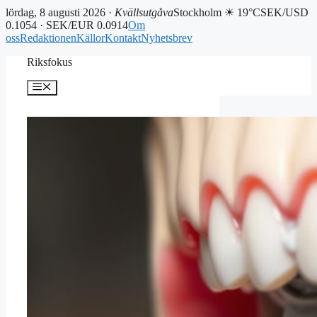
lördag, 8 augusti 2026 ·
Kvällsutgåva
Stockholm ☀ 19°C
SEK/USD
0.1054 · SEK/EUR 0.0914
Om
oss
Redaktionen
Källor
Kontakt
Nyhetsbrev
Hoppa
Riksfokus
till
innehåll
Meny