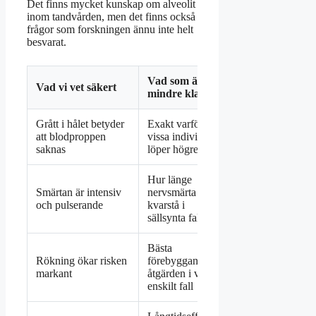
Det finns mycket kunskap om alveolit
inom tandvården, men det finns också
frågor som forskningen ännu inte helt
besvarat.
Vad som är
Vad vi vet säkert
mindre klart
Grått i hålet betyder
Exakt varför
att blodproppen
vissa individer
saknas
löper högre risk
Hur länge
Smärtan är intensiv
nervsmärta kan
och pulserande
kvarstå i
sällsynta fall
Bästa
Rökning ökar risken
förebyggande
markant
åtgärden i varje
enskilt fall