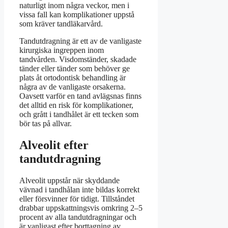
naturligt inom några veckor, men i
vissa fall kan komplikationer uppstå
som kräver tandläkarvård.
Tandutdragning är ett av de vanligaste
kirurgiska ingreppen inom
tandvården. Visdomständer, skadade
tänder eller tänder som behöver ge
plats åt ortodontisk behandling är
några av de vanligaste orsakerna.
Oavsett varför en tand avlägsnas finns
det alltid en risk för komplikationer,
och grått i tandhålet är ett tecken som
bör tas på allvar.
Alveolit efter
tandutdragning
Alveolit uppstår när skyddande
vävnad i tandhålan inte bildas korrekt
eller försvinner för tidigt. Tillståndet
drabbar uppskattningsvis omkring 2–5
procent av alla tandutdragningar och
är vanligast efter borttagning av