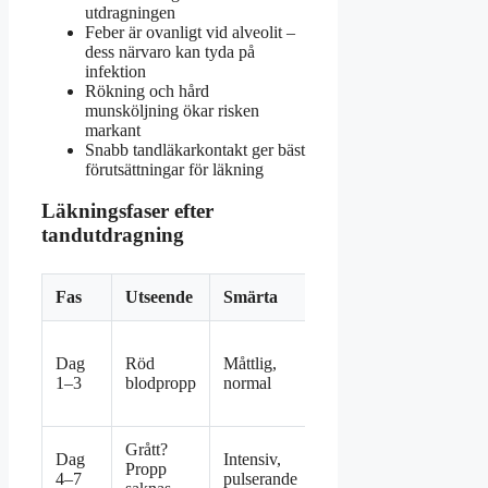
utdragningen
Feber är ovanligt vid alveolit –
dess närvaro kan tyda på
infektion
Rökning och hård
munsköljning ökar risken
markant
Snabb tandläkarkontakt ger bäst
förutsättningar för läkning
Läkningsfaser efter
tandutdragning
Fas
Utseende
Smärta
Åtgärd
Bita i
Dag
Röd
Måttlig,
kompress,
1–3
blodpropp
normal
undvika
sköljning
Grått?
Dag
Intensiv,
Kontakta
Propp
4–7
pulserande
tandläkare