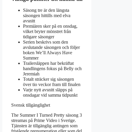
Säsong tre är den längsta
säsongen hittills med elva
avsnitt
Premiären sker på en onsdag,
vilket bryter mönstret från
tidigare säsonger
Serien beskrivs som den
avslutande säsongen och följer
boken We’ll Always Have
Summer
Trailersläppen har bekräftat
handlingens fokus på Belly och
Jeremiah
Totalt sträcker sig säsongen
över tio veckor fram till finalen
Varje nytt avsnitt släpps på
onsdagar vid samma tidpunkt
Svensk tillgänglighet
The Summer I Turned Pretty säsong 3
streamas på Prime Video i Sverige.
Tjänsten är tillgänglig antingen som
fristående prenumeration eller som del