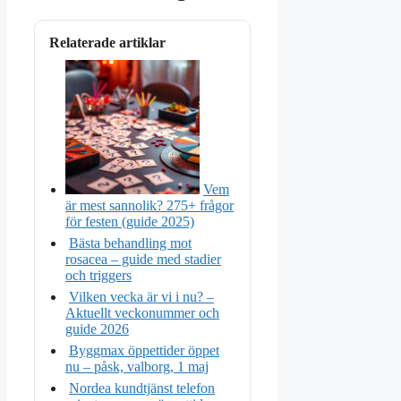
Relaterade artiklar
Vem
är mest sannolik? 275+ frågor
för festen (guide 2025)
Bästa behandling mot
rosacea – guide med stadier
och triggers
Vilken vecka är vi i nu? –
Aktuellt veckonummer och
guide 2026
Byggmax öppettider öppet
nu – påsk, valborg, 1 maj
Nordea kundtjänst telefon