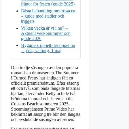
frågor för festen (guide 2025)
Bästa behandling mot rosacea
– guide med stadier och
triggers
Vilken vecka är vi i nu? –
Aktuellt veckonummer och
guide 2026
Byggmax öppettider öppet nu
– påsk, valborg, 1 maj
Den tredje säsongen av den populära
romantiska dramaserien The Summer
I Turned Pretty har äntligen fått ett
officiellt premieredatum. Efter säsong
ett och två, som båda fångade tittarnas
hjärtan, återvänder Belly och de två
bröderna Conrad och Jeremiah till
Cousins Beach sommaren 2025.
Streamingtjänsten Prime Video har
bekräftat att säsong tre blir den längsta
och avslutande säsongen av serien.