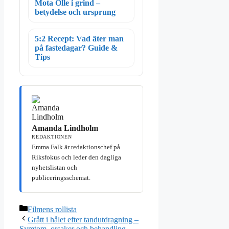
Mota Olle i grind –
betydelse och ursprung
5:2 Recept: Vad äter man
på fastedagar? Guide &
Tips
Amanda Lindholm
REDAKTIONEN
Emma Falk är redaktionschef på
Riksfokus och leder den dagliga
nyhetslistan och
publiceringsschemat.
Kategorier
Filmens rollista
Grått i hålet efter tandutdragning –
Symtom, orsaker och behandling