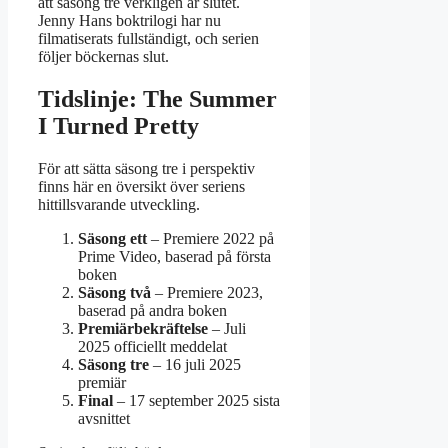
att säsong tre verkligen är slutet.
Jenny Hans boktrilogi har nu
filmatiserats fullständigt, och serien
följer böckernas slut.
Tidslinje: The Summer
I Turned Pretty
För att sätta säsong tre i perspektiv
finns här en översikt över seriens
hittillsvarande utveckling.
Säsong ett
– Premiere 2022 på
Prime Video, baserad på första
boken
Säsong två
– Premiere 2023,
baserad på andra boken
Premiärbekräftelse
– Juli
2025 officiellt meddelat
Säsong tre
–
16 juli 2025
premiär
Final
–
17 september 2025
sista
avsnittet