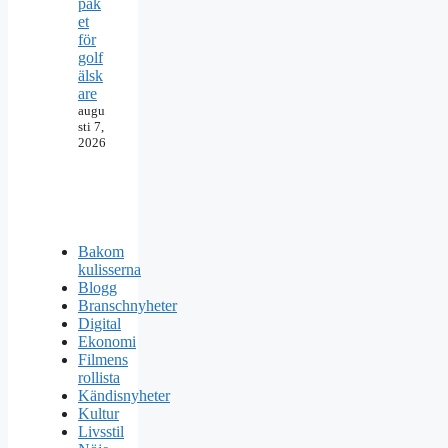
pak
et
för
golf
älsk
are
augu
sti 7,
2026
Bakom
kulisserna
Blogg
Branschnyheter
Digital
Ekonomi
Filmens
rollista
Kändisnyheter
Kultur
Livsstil