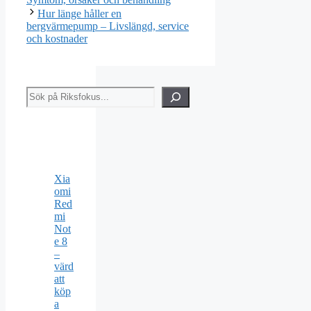
Hur länge håller en
bergvärmepump – Livslängd, service
och kostnader
Sök
Xia
omi
Red
mi
Not
e 8
–
värd
att
köp
a