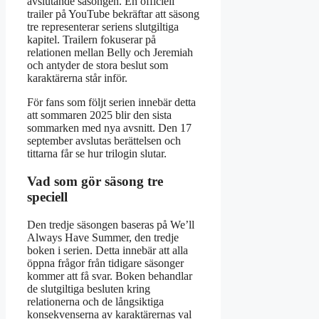
avslutande säsongen. En officiell
trailer på YouTube bekräftar att säsong
tre representerar seriens slutgiltiga
kapitel. Trailern fokuserar på
relationen mellan Belly och Jeremiah
och antyder de stora beslut som
karaktärerna står inför.
För fans som följt serien innebär detta
att sommaren 2025 blir den sista
sommarken med nya avsnitt. Den 17
september avslutas berättelsen och
tittarna får se hur trilogin slutar.
Vad som gör säsong tre
speciell
Den tredje säsongen baseras på We’ll
Always Have Summer, den tredje
boken i serien. Detta innebär att alla
öppna frågor från tidigare säsonger
kommer att få svar. Boken behandlar
de slutgiltiga besluten kring
relationerna och de långsiktiga
konsekvenserna av karaktärernas val