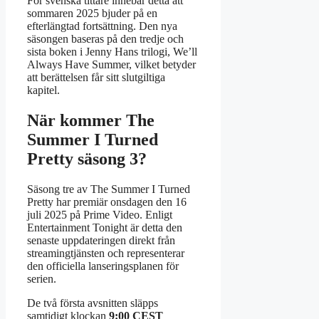
För svenska tittare innebär detta att
sommaren 2025 bjuder på en
efterlängtad fortsättning. Den nya
säsongen baseras på den tredje och
sista boken i Jenny Hans trilogi, We’ll
Always Have Summer, vilket betyder
att berättelsen får sitt slutgiltiga
kapitel.
När kommer The
Summer I Turned
Pretty säsong 3?
Säsong tre av The Summer I Turned
Pretty har premiär onsdagen den
16
juli 2025
på Prime Video. Enligt
Entertainment Tonight är detta den
senaste uppdateringen direkt från
streamingtjänsten och representerar
den officiella lanseringsplanen för
serien.
De två första avsnitten släpps
samtidigt klockan
9:00 CEST