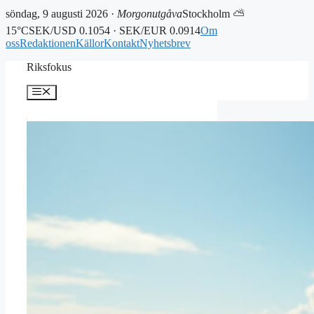
söndag, 9 augusti 2026 ·
Morgonutgåva
Stockholm ⛅
15°C
SEK/USD 0.1054 · SEK/EUR 0.0914
Om
oss
Redaktionen
Källor
Kontakt
Nyhetsbrev
Hoppa
Riksfokus
till
innehåll
Meny