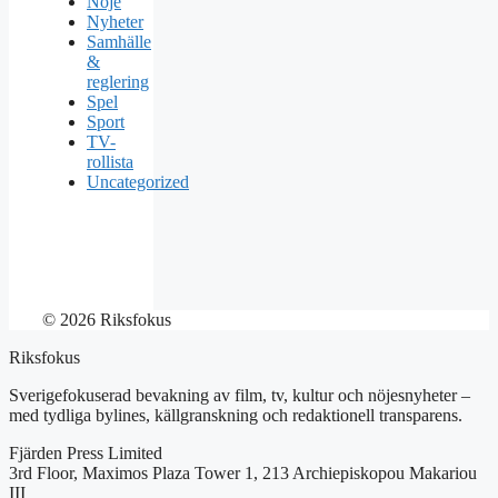
Nöje
Nyheter
Samhälle
&
reglering
Spel
Sport
TV-
rollista
Uncategorized
© 2026 Riksfokus
Riksfokus
Sverigefokuserad bevakning av film, tv, kultur och nöjesnyheter –
med tydliga bylines, källgranskning och redaktionell transparens.
Fjärden Press Limited
3rd Floor, Maximos Plaza Tower 1, 213 Archiepiskopou Makariou
III