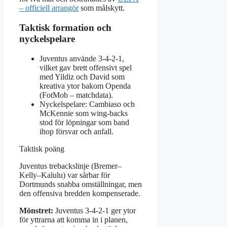
– officiell arrangör
som målskytt.
Taktisk formation och
nyckelspelare
Juventus använde 3‑4‑2‑1,
vilket gav brett offensivt spel
med Yildiz och David som
kreativa ytor bakom Openda
(FotMob – matchdata).
Nyckelspelare: Cambiaso och
McKennie som wing‑backs
stod för löpningar som band
ihop försvar och anfall.
Taktisk poäng
Juventus trebackslinje (Bremer–
Kelly–Kalulu) var sårbar för
Dortmunds snabba omställningar, men
den offensiva bredden kompenserade.
Mönstret:
Juventus 3‑4‑2‑1 ger ytor
för yttrarna att komma in i planen,