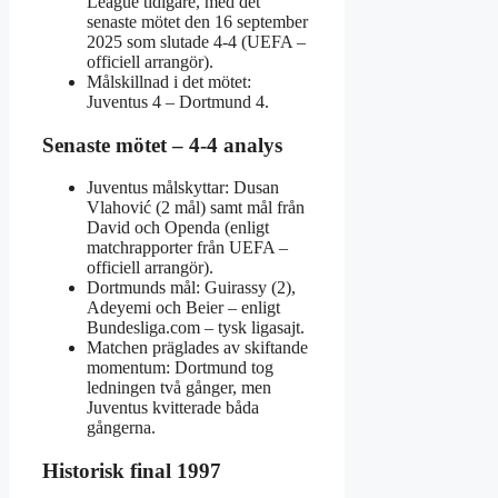
League tidigare, med det
senaste mötet den 16 september
2025 som slutade 4‑4 (UEFA –
officiell arrangör).
Målskillnad i det mötet:
Juventus 4 – Dortmund 4.
Senaste mötet – 4‑4 analys
Juventus målskyttar: Dusan
Vlahović (2 mål) samt mål från
David och Openda (enligt
matchrapporter från UEFA –
officiell arrangör).
Dortmunds mål: Guirassy (2),
Adeyemi och Beier – enligt
Bundesliga.com – tysk ligasajt.
Matchen präglades av skiftande
momentum: Dortmund tog
ledningen två gånger, men
Juventus kvitterade båda
gångerna.
Historisk final 1997