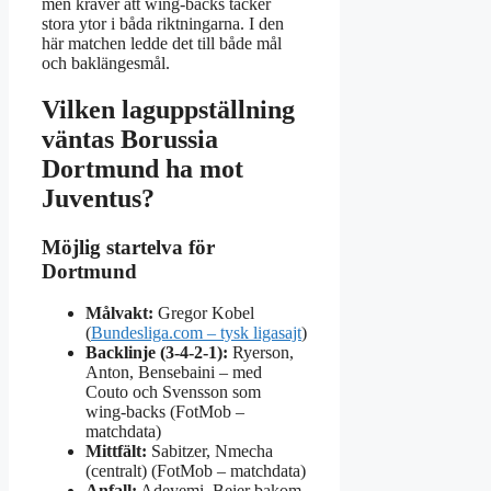
men kräver att wing‑backs täcker
stora ytor i båda riktningarna. I den
här matchen ledde det till både mål
och baklängesmål.
Vilken laguppställning
väntas Borussia
Dortmund ha mot
Juventus?
Möjlig startelva för
Dortmund
Målvakt:
Gregor Kobel
(
Bundesliga.com – tysk ligasajt
)
Backlinje (3‑4‑2‑1):
Ryerson,
Anton, Bensebaini – med
Couto och Svensson som
wing‑backs (FotMob –
matchdata)
Mittfält:
Sabitzer, Nmecha
(centralt) (FotMob – matchdata)
Anfall:
Adeyemi, Beier bakom