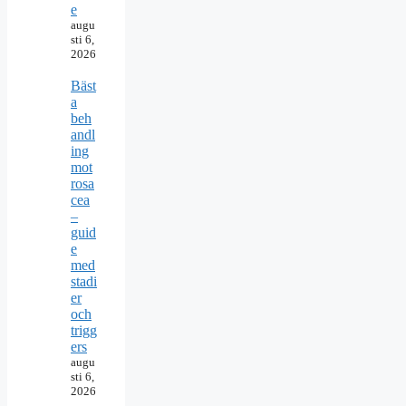
e
augu
sti 6,
2026
Bäst
a
beh
andl
ing
mot
rosa
cea
–
guid
e
med
stadi
er
och
trigg
ers
augu
sti 6,
2026