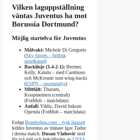
Vilken laguppställning
väntas Juventus ha mot
Borussia Dortmund?
Möjlig startelva för Juventus
Målvakt:
Michele Di Gregorio
(
Sky Sports – brittisk
sportkanal
)
Backlinje (3‑4‑2‑1):
Bremer,
Kelly, Kalulu – med Cambiaso
och McKennie som wing‑backs
(
ESPN – sportanalys
)
Mittfält:
Thuram,
Koopmeiners (centralt)
(FotMob – matchdata)
Anfall:
Yildiz, David bakom
Openda (FotMob – matchdata)
Enligt
Bundesliga.com – tysk ligasajt
leddes Juventus av tränare Igor Tudor
i denna match.
Dusan Vlahović
stod
för två mål och bekräftades av
UEFA