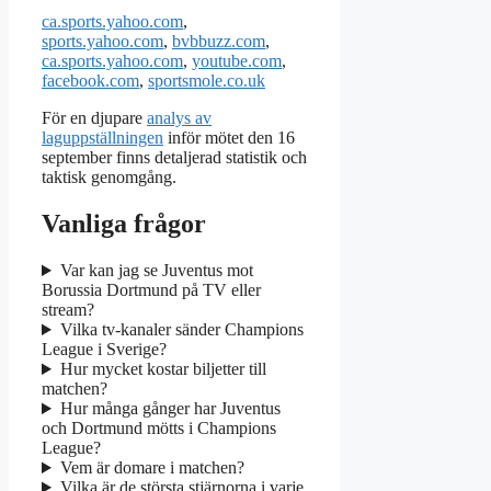
ca.sports.yahoo.com
,
sports.yahoo.com
,
bvbbuzz.com
,
ca.sports.yahoo.com
,
youtube.com
,
facebook.com
,
sportsmole.co.uk
För en djupare
analys av
laguppställningen
inför mötet den 16
september finns detaljerad statistik och
taktisk genomgång.
Vanliga frågor
Var kan jag se Juventus mot
Borussia Dortmund på TV eller
stream?
Vilka tv‑kanaler sänder Champions
League i Sverige?
Hur mycket kostar biljetter till
matchen?
Hur många gånger har Juventus
och Dortmund mötts i Champions
League?
Vem är domare i matchen?
Vilka är de största stjärnorna i varje