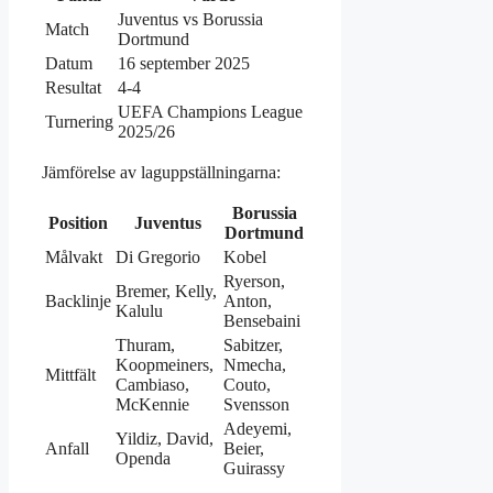
Juventus vs Borussia
Match
Dortmund
Datum
16 september 2025
Resultat
4‑4
UEFA Champions League
Turnering
2025/26
Jämförelse av laguppställningarna:
Borussia
Position
Juventus
Dortmund
Målvakt
Di Gregorio
Kobel
Ryerson,
Bremer, Kelly,
Backlinje
Anton,
Kalulu
Bensebaini
Thuram,
Sabitzer,
Koopmeiners,
Nmecha,
Mittfält
Cambiaso,
Couto,
McKennie
Svensson
Adeyemi,
Yildiz, David,
Anfall
Beier,
Openda
Guirassy