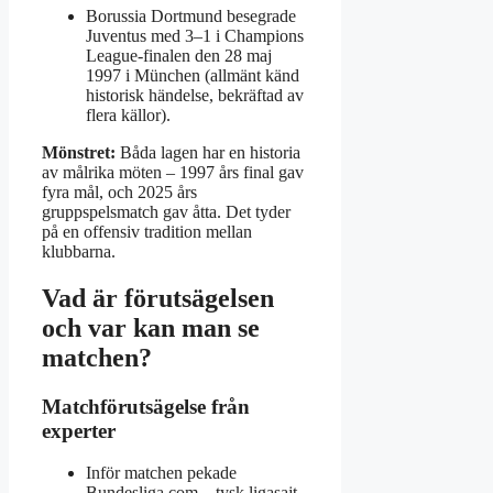
Borussia Dortmund besegrade
Juventus med 3–1 i Champions
League‑finalen den 28 maj
1997 i München (allmänt känd
historisk händelse, bekräftad av
flera källor).
Mönstret:
Båda lagen har en historia
av målrika möten – 1997 års final gav
fyra mål, och 2025 års
gruppspelsmatch gav åtta. Det tyder
på en offensiv tradition mellan
klubbarna.
Vad är förutsägelsen
och var kan man se
matchen?
Matchförutsägelse från
experter
Inför matchen pekade
Bundesliga.com – tysk ligasajt