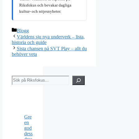
Riksfokus och bevakar dagliga
kultur- och nöjesnyheter.
Kategorier
Blogg
Världens sju nya underverk – lista,
historia och guide
Sista chansen på SVT Play – allt du
behöver veta
Sök
Gre
en
god
dess