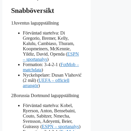
Snabböversikt
1
Juventus laguppställning
Förväntad startelva: Di
Gregorio, Bremer, Kelly,
Kalulu, Cambiaso, Thuram,
Koopmeiners, McKennie,
Yildiz, David, Openda (
ESPN
– sportanalys
)
Formation: 3‑4‑2‑1 (
FotMob –
matchdata
)
Nyckelspelare: Dusan Vlahović
(2 mål) (
UEFA – officiell
arrangör
)
2
Borussia Dortmund laguppställning
Förväntad startelva: Kobel,
Ryerson, Anton, Bensebaini,
Couto, Sabitzer, Nmecha,
Svensson, Adeyemi, Beier,
Guirassy (
ESPN – sportanalys
)