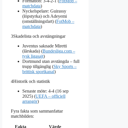
Formation: 3‑4‑2‑1 (
FotMob –
matchdata
)
Nyckelspelare: Guirassy
(löpstyrka) och Adeyemi
(omställningsfart) (
FotMob –
matchdata
)
3
Skadelista och avstängningar
Juventus saknade Miretti
(lårskada) (
Bundesliga.com –
tysk ligasajt
)
Dortmund utan avstängda – full
trupp tillgänglig (
Sky Sports –
brittisk sportkanal
)
4
Historik och statistik
Senaste möte: 4‑4 (16 sep
2025) (
UEFA – officiell
arrangör
)
Fyra fakta som sammanfattar
matchbilden:
Fakta
Värde