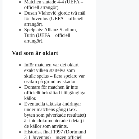
Matchen slutade 4‑4 (UEFA –
officiell arrangör).
Dusan Vlahović gjorde två mål
för Juventus (UEFA – officiell
arrangör).
Spelplats: Allianz Stadium,
Turin (UEFA – officiell
arrangör).
Vad som är oklart
Inför matchen var det oklart
exakt vilken startelva som
skulle spelas – flera spelare var
osäkra på grund av skador.
Domare för matchen är inte
officiellt bekräftad i tillgängliga
källor.
Eventuella taktiska ändringar
under matchens gång (t.ex.
byten som påverkade resultatet)
är inte dokumenterade i detalj i
de källor som använts.
Historisk final 1997 (Dortmund
3-1 Juventus) – ingen officiell