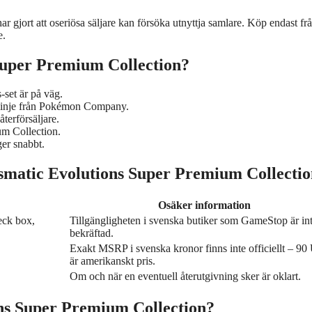
r gjort att oseriösa säljare kan försöka utnyttja samlare. Köp endast fr
e.
 Super Premium Collection?
‑set är på väg.
tlinje från Pokémon Company.
terförsäljare.
um Collection.
er snabbt.
ismatic Evolutions Super Premium Collecti
Osäker information
eck box,
Tillgängligheten i svenska butiker som GameStop är in
bekräftad.
Exakt MSRP i svenska kronor finns inte officiellt – 9
är amerikanskt pris.
Om och när en eventuell återutgivning sker är oklart.
ons Super Premium Collection?