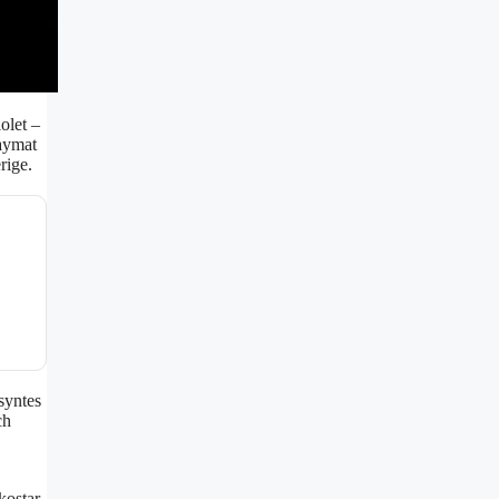
olet –
aymat
rige.
syntes
ch
kostar