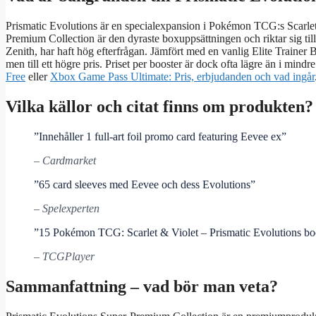
Prismatic Evolutions är en specialexpansion i Pokémon TCG:s Scarlet
Premium Collection är den dyraste boxuppsättningen och riktar sig til
Zenith, har haft hög efterfrågan. Jämfört med en vanlig Elite Trainer 
men till ett högre pris. Priset per booster är dock ofta lägre än i min
Free
eller
Xbox Game Pass Ultimate: Pris, erbjudanden och vad ingår
Vilka källor och citat finns om produkten?
”Innehåller 1 full‑art foil promo card featuring Eevee ex”
– Cardmarket
”65 card sleeves med Eevee och dess Evolutions”
– Spelexperten
”15 Pokémon TCG: Scarlet & Violet – Prismatic Evolutions bo
– TCGPlayer
Sammanfattning – vad bör man veta?