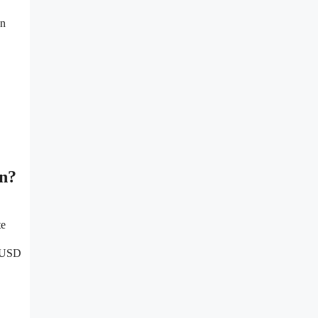
ån
on?
te
0 USD