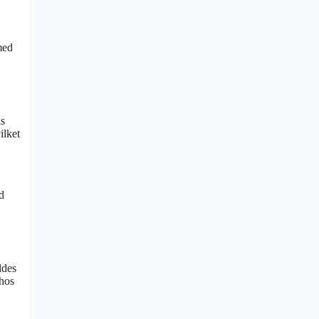
med
is
ilket
d
ldes
hos