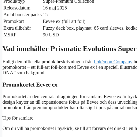
Produkttyp
Super‑Premium Collection
Releasedatum
16 maj 2025
Antal booster packs
15
Promokort
Eevee ex (full‑art foil)
Extra tillbehör
Fuzzy deck box, playmat, 65 card sleeves, kodko
MSRP
90 USD
Vad innehåller Prismatic Evolutions Supe
Enligt den officiella produktbeskrivningen från
Pokémon Company
be
promokortet – ett full‑art foil‑kort med Eevee ex i en speciell illustra
DNA” som bakgrund.
Promokortet Eevee ex
Promokortet är den centrala dragningen för samlare. Eevee ex är tryck
design knyter an till expansionens fokus på Eevee och dess utvecklingsfo
promokort från premiumprodukter har ofta stigit i pris på andrahand
Tips för samlare
Om du vill ha promokortet i nyskick, se till att förvara det direkt i en hå