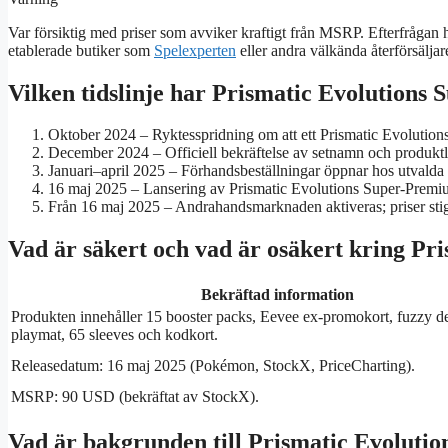
Var försiktig med priser som avviker kraftigt från MSRP. Efterfrågan ha
etablerade butiker som
Spelexperten
eller andra välkända återförsäljar
Vilken tidslinje har Prismatic Evolutions
Oktober 2024
– Ryktesspridning om att ett Prismatic Evolutions
December 2024
– Officiell bekräftelse av setnamn och produk
Januari–april 2025
– Förhandsbeställningar öppnar hos utvalda å
16 maj 2025
– Lansering av Prismatic Evolutions Super‑Premi
Från 16 maj 2025
– Andrahandsmarknaden aktiveras; priser stig
Vad är säkert och vad är osäkert kring Pr
Bekräftad information
Produkten innehåller 15 booster packs, Eevee ex‑promokort, fuzzy d
playmat, 65 sleeves och kodkort.
Releasedatum: 16 maj 2025 (Pokémon, StockX, PriceCharting).
MSRP: 90 USD (bekräftat av StockX).
Vad är bakgrunden till Prismatic Evoluti