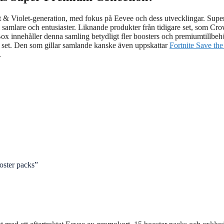
 & Violet‑generation, med fokus på Eevee och dess utvecklingar. Supe
l samlare och entusiaster. Liknande produkter från tidigare set, som Cr
Box innehåller denna samling betydligt fler boosters och premiumtillbeh
dre set. Den som gillar samlande kanske även uppskattar
Fortnite Save th
.
oster packs”