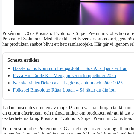
Pokémon TCG:s Prismatic Evolutions Super‑Premium Collection är en a
Prismatic Evolutions. Med ett exklusivt Eevee ex‑promokort, generö
har produkten snabbt blivit ett hett samlarobjekt. Här går vi igenom re
Senaste artiklar
Hässleholms Kommun Lediga Jobb – Sök Alla Tjänster Här
Pizza Hut Circle K – Meny, priser och öppettider 2025
När ska vinterdäcken av – Lagkrav, datum och böter 2025
Folkspel Bingolotto Rätta Lotten – Så rättar du din lott
Lådan lanserades i mitten av maj 2025 och var från början tänkt som 
en enorm efterfrågan, och många undrar om produkten går att få tag på
osäkerheterna kring Prismatic Evolutions Super‑Premium Collection.
För den som följer Pokémon TCG är det ingen överraskning att produ
trogen fanskara, och kombinationen av ett full‑art foil‑kort och exklu