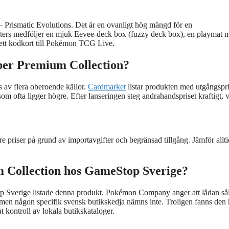
– Prismatic Evolutions. Det är en ovanligt hög mängd för en
osters medföljer en mjuk Eevee‑deck box (fuzzy deck box), en playmat 
ett kodkort till Pokémon TCG Live.
per Premium Collection?
 av flera oberoende källor.
Cardmarket
listar produkten med utgångspr
om ofta ligger högre. Efter lanseringen steg andrahandspriset kraftigt, v
 priser på grund av importavgifter och begränsad tillgång. Jämför allti
m Collection hos GameStop Sverige?
Stop Sverige listade denna produkt. Pokémon Company anger att lådan så
en någon specifik svensk butikskedja nämns inte. Troligen fanns den 
t kontroll av lokala butikskataloger.