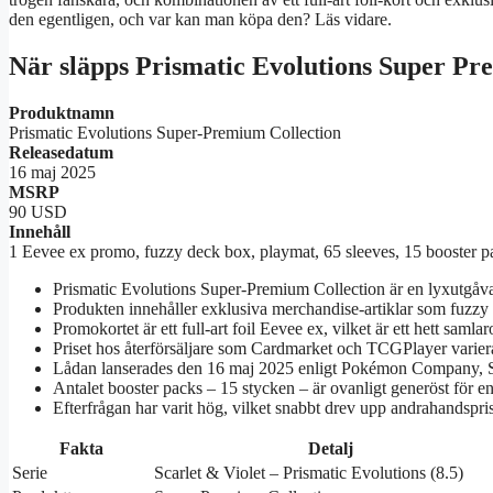
den egentligen, och var kan man köpa den? Läs vidare.
När släpps Prismatic Evolutions Super Pr
Produktnamn
Prismatic Evolutions Super‑Premium Collection
Releasedatum
16 maj 2025
MSRP
90 USD
Innehåll
1 Eevee ex promo, fuzzy deck box, playmat, 65 sleeves, 15 booster p
Prismatic Evolutions Super‑Premium Collection är en lyxutgåva
Produkten innehåller exklusiva merchandise‑artiklar som fuzz
Promokortet är ett full‑art foil Eevee ex, vilket är ett hett samlar
Priset hos återförsäljare som Cardmarket och TCGPlayer varier
Lådan lanserades den 16 maj 2025 enligt Pokémon Company, S
Antalet booster packs – 15 stycken – är ovanligt generöst för e
Efterfrågan har varit hög, vilket snabbt drev upp andrahandspri
Fakta
Detalj
Serie
Scarlet & Violet – Prismatic Evolutions (8.5)