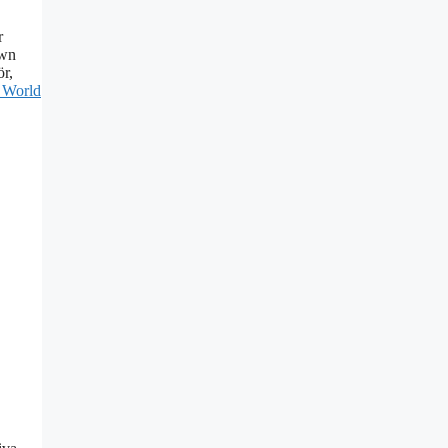
r
own
ör,
e World