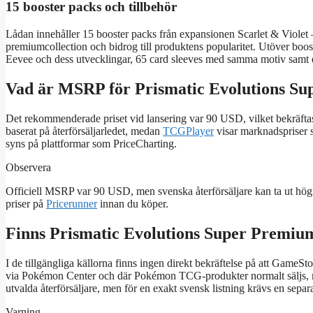
15 booster packs och tillbehör
Lådan innehåller 15 booster packs från expansionen Scarlet & Violet 
premiumcollection och bidrog till produktens popularitet. Utöver bo
Eevee och dess utvecklingar, 65 card sleeves med samma motiv samt 
Vad är MSRP för Prismatic Evolutions Su
Det rekommenderade priset vid lansering var 90 USD, vilket bekräftas
baserat på återförsäljarledet, medan
TCGPlayer
visar marknadspriser s
syns på plattformar som PriceCharting.
Observera
Officiell MSRP var 90 USD, men svenska återförsäljare kan ta ut högre
priser på
Pricerunner
innan du köper.
Finns Prismatic Evolutions Super Premiu
I de tillgängliga källorna finns ingen direkt bekräftelse på att Game
via Pokémon Center och där Pokémon TCG‑produkter normalt säljs, m
utvalda återförsäljare, men för en exakt svensk listning krävs en separa
Varning