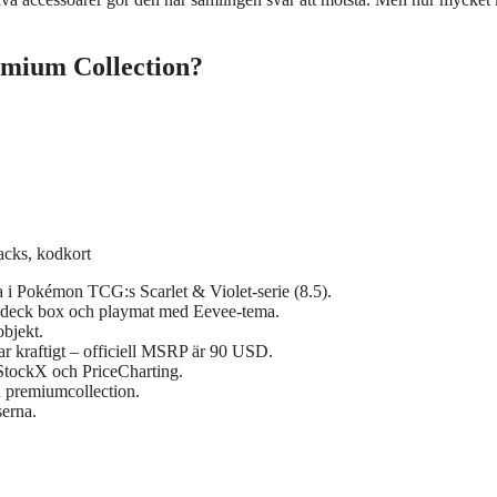
emium Collection?
acks, kodkort
 i Pokémon TCG:s Scarlet & Violet‑serie (8.5).
y deck box och playmat med Eevee‑tema.
objekt.
ar kraftigt – officiell MSRP är 90 USD.
tockX och PriceCharting.
n premiumcollection.
serna.