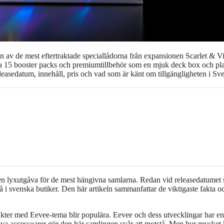
v de mest eftertraktade speciallådorna från expansionen Scarlet & Vi
sa 15 booster packs och premiumtillbehör som en mjuk deck box och pl
leasedatum, innehåll, pris och vad som är känt om tillgängligheten i Sve
en lyxutgåva för de mest hängivna samlarna. Redan vid releasedatumet 
 i svenska butiker. Den här artikeln sammanfattar de viktigaste fakta o
kter med Eevee‑tema blir populära. Eevee och dess utvecklingar har en
siva accessoarer gör den här samlingen svår att motstå. Men hur mycket 