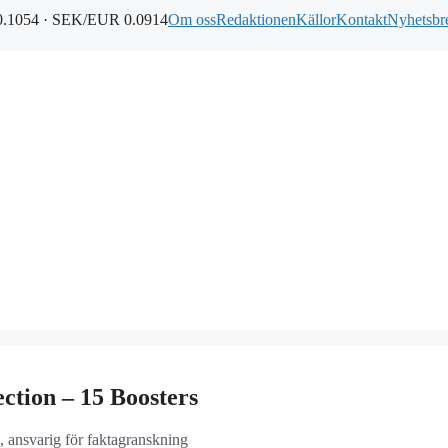
.1054 · SEK/EUR 0.0914
Om oss
Redaktionen
Källor
Kontakt
Nyhetsbr
ction – 15 Boosters
, ansvarig för faktagranskning