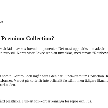
rt
r Premium Collection?
står lådan av sex huvudkomponenter. Det mest uppmärksammade är
tion rare‑stil. Kortet visar Eevee redo att utvecklas, med temats ”Rainbow
t som full‑art foil och ingår bara i den här Super‑Premium Collection. K
rmer. Värdet på kortet är inte officiellt fastställt, men tidigare liknan
smarknaden.
rd plastficka. Full‑art foil‑kort är känsliga för repor och ljus.