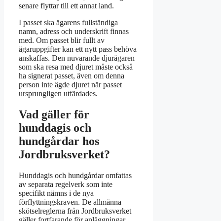
senare flyttar till ett annat land.
I passet ska ägarens fullständiga
namn, adress och underskrift finnas
med. Om passet blir fullt av
ägaruppgifter kan ett nytt pass behöva
anskaffas. Den nuvarande djurägaren
som ska resa med djuret måste också
ha signerat passet, även om denna
person inte ägde djuret när passet
ursprungligen utfärdades.
Vad gäller för
hunddagis och
hundgårdar hos
Jordbruksverket?
Hunddagis och hundgårdar omfattas
av separata regelverk som inte
specifikt nämns i de nya
förflyttningskraven. De allmänna
skötselreglerna från Jordbruksverket
gäller fortfarande för anläggningar