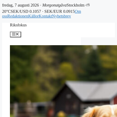
fredag, 7 augusti 2026 ·
Morgonutgåva
Stockholm ⛅
20°C
SEK/USD 0.1057 · SEK/EUR 0.0915
Om
oss
Redaktionen
Källor
Kontakt
Nyhetsbrev
Hoppa
Riksfokus
till
innehåll
Meny