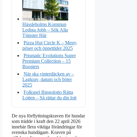
Hässleholms Kommun
Lediga Jobb – Sök Alla
Tjänster Här
Pizza Hut Circle K – Meny,
priser och öppettider 2025
Prismatic Evolutions Super
Premium Collection – 15
Boosters
När ska vinterdäcken av –
Lagkrav, datum och böter
2025
Folkspel Bingolotto Rätta
Lotten – Så rättar du din lott
De nya förflyttningskraven för hundar
som trädde i kraft den 22 april 2026
innebär flera viktiga förändringar för
svenska hundägare. Kraven på