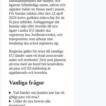
sällskapsdjurspass har skärpts, och
ägarens fullständiga namn, adress och
signatur måste nu finnas med i passet.
För hundar märkta efter den 21 april
2026 krävs godkänt mikrochip för att
få pass utfärdat. Anläggningar där
hundar säljs eller överlåts till nya
ägare i andra EU-länder ska
registreras hos Jordbruksverket, och
transportörer som arbetar mot
betalning ska också registrera sig.
Reglerna gäller för resor till samtliga
EU-länder samt ett tiotal associerade
stater och territorier. Den som planerar
att resa med sin hund bör kontrollera
att pass och ID-märkning är
uppdaterade och korrekta.
Vanliga frågor
Vad händer om hunden inte har ett
giltigt pass vid resa?
Gäller de nya kraven alla
hundraser?