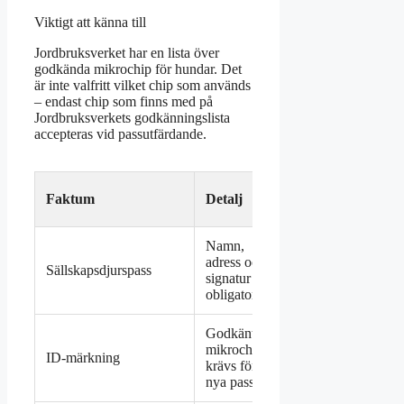
Viktigt att känna till
Jordbruksverket har en lista över
godkända mikrochip för hundar. Det
är inte valfritt vilket chip som används
– endast chip som finns med på
Jordbruksverkets godkänningslista
accepteras vid passutfärdande.
Gäller
Faktum
Detalj
från
Namn,
22
adress och
Sällskapsdjurspass
april
signatur
2026
obligatoriskt
Godkänt
22
mikrochip
ID-märkning
april
krävs för
2026
nya pass