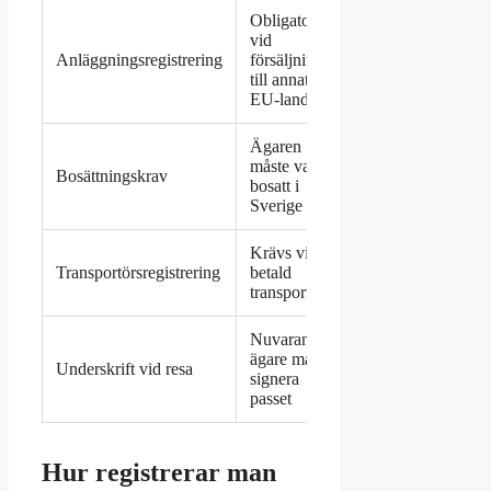
Obligatorisk
vid
22
Anläggningsregistrering
försäljning
april
till annat
2026
EU-land
Ägaren
22
måste vara
Bosättningskrav
april
bosatt i
2026
Sverige
Krävs vid
22
Transportörsregistrering
betald
april
transport
2026
Nuvarande
22
ägare måste
Underskrift vid resa
april
signera
2026
passet
Hur registrerar man