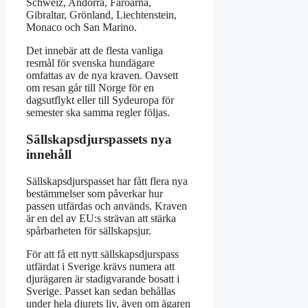
Schweiz, Andorra, Färöarna,
Gibraltar, Grönland, Liechtenstein,
Monaco och San Marino.
Det innebär att de flesta vanliga
resmål för svenska hundägare
omfattas av de nya kraven. Oavsett
om resan går till Norge för en
dagsutflykt eller till Sydeuropa för
semester ska samma regler följas.
Sällskapsdjurspassets nya
innehåll
Sällskapsdjurspasset har fått flera nya
bestämmelser som påverkar hur
passen utfärdas och används. Kraven
är en del av EU:s strävan att stärka
spårbarheten för sällskapsjur.
För att få ett nytt sällskapsdjurspass
utfärdat i Sverige krävs numera att
djurägaren är stadigvarande bosatt i
Sverige. Passet kan sedan behållas
under hela djurets liv, även om ägaren