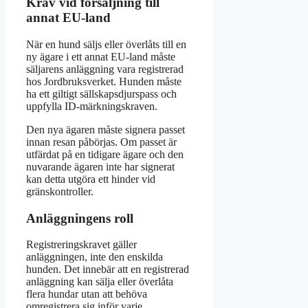
Krav vid försäljning till
annat EU-land
När en hund säljs eller överlåts till en
ny ägare i ett annat EU-land måste
säljarens anläggning vara registrerad
hos Jordbruksverket. Hunden måste
ha ett giltigt sällskapsdjurspass och
uppfylla ID-märkningskraven.
Den nya ägaren måste signera passet
innan resan påbörjas. Om passet är
utfärdat på en tidigare ägare och den
nuvarande ägaren inte har signerat
kan detta utgöra ett hinder vid
gränskontroller.
Anläggningens roll
Registreringskravet gäller
anläggningen, inte den enskilda
hunden. Det innebär att en registrerad
anläggning kan sälja eller överlåta
flera hundar utan att behöva
omregistrera sig inför varje