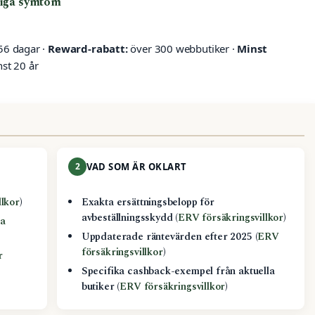
liga symtom
 56 dagar ·
Reward-rabatt:
över 300 webbutiker ·
Minst
st 20 år
2
VAD SOM ÄR OKLART
llkor
)
Exakta ersättningsbelopp för
avbeställningsskydd (
ERV försäkringsvillkor
)
la
Uppdaterade räntevärden efter 2025 (
ERV
försäkringsvillkor
)
r
Specifika cashback-exempel från aktuella
butiker (
ERV försäkringsvillkor
)