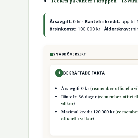
Tecken på cancer i kroppen – 13 van
Årsavgift:
0 kr ·
Räntefri kredit:
upp till
årsinkomst:
100 000 kr ·
Ålderskrav:
min
SNABBÖVERSIKT
1
BEKRÄFTADE FAKTA
Årsavgift 0 kr (
re:member officiella vi
Räntefri 56 dagar (
re:member officiel
villkor
)
Maximal kredit 120 000 kr (
re:membe
officiella villkor
)