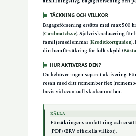
anslutningsflyg, bagageförsening och per
TÄCKNING OCH VILLKOR
Bagageförsening ersätts med max 500 kr
(
Cardmatch.se
). Självriskreducering för
familjemedlemmar (
Kreditkortguiden
)
din hemförsäkring för fullt skydd (
Bästa
HUR AKTIVERAS DEN?
Du behöver ingen separat aktivering. Fö
resan med ditt re:member flex (re:membe
bevis vid eventuell skadeanmälan.
KÄLLA
Försäkringens omfattning och ersätt
(PDF) (ERV officiella villkor).