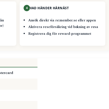
4
VAD HÄNDER HÄRNÄST
rån
Ansök direkt via re:member.se eller appen
or)
Aktivera reseförsäkring vid bokning av resa
Registrera dig för reward-programmet
stercard