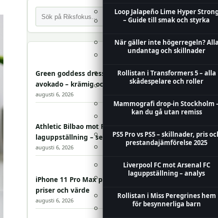
Sök
Loop Jalapeño Lime Hyper Stron
– Guide till smak och styrka
Artros knä träning med
gummiband – övningar som
hjälper
När gäller inte högerregeln? All
undantag och skillnader
Innan vi dör rollista – alla
skådespelare och karaktärer
Rollistan i Transformers 5 – alla
Green goddess dressing recept med
skådespelare och roller
avokado – krämig och enkel
Pjäxor storlek yttermått mm –
guide och storlekstabeller
augusti 6, 2026
Mammografi drop-in Stockholm 
kan du gå utan remiss
Hur mycket kan man gå ner i vik
med Ozempic? – Resultat
Athletic Bilbao mot FC Barcelona
PS5 Pro vs PS5 – skillnader, pris oc
laguppställning – senaste nytt
prestandajämförelse 2025
Rollistan i Orange Is the New
augusti 6, 2026
Black – alla skådespelare
Liverpool FC mot Arsenal FC
laguppställning – analys
Rollistan i Black Panther – alla
iPhone 11 Pro Max pris 2026 – aktuella
skådespelare i filmerna
priser och värde
Rollistan i Miss Peregrines hem
augusti 6, 2026
för besynnerliga barn
Rollistan i Angel Has Fallen – all
skådespelare