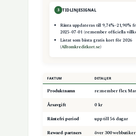
3
TIDLINJESIGNAL
Ränta uppdateras till 9,74%–21,90% f
2025-07-01 (re:member officiella villk
Listat som bästa gratis kort för 2026
(
Alltomkreditkort.se
)
FAKTUM
DETALJER
Produktnamn
re:member flex Ma
Årsavgift
0 kr
Räntefri period
upp till 56 dagar
Reward-partners
över 300 webbutiker