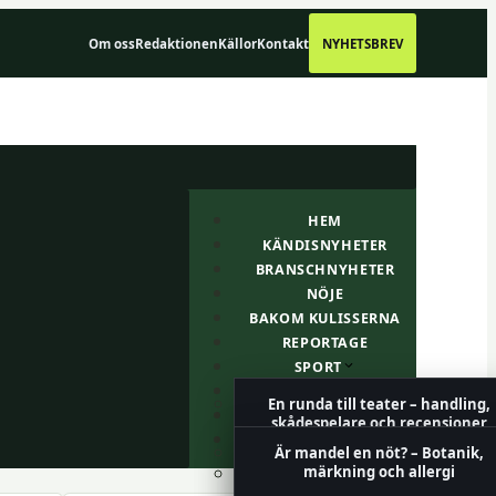
Om oss
Redaktionen
Källor
Kontakt
NYHETSBREV
HEM
KÄNDISNYHETER
BRANSCHNYHETER
NÖJE
BAKOM KULISSERNA
REPORTAGE
SPORT
OM OSS
En runda till teater – handling,
BLOGG
skådespelare och recensioner
KORSORD
Är mandel en nöt? – Botanik,
märkning och allergi
Vinnare av På spåret – Komplett
Lista från 1987 till 2026