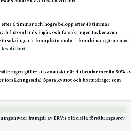
sonskada (ERV officiella villkor).
 efter 6 timmar och högre belopp efter 48 timmar
 hyrbil utomlands ingår, och försäkringen täcker även
. Försäkringen är kompletterande — kombinera gärna med
 Kreditkort
).
rsäkringen gäller automatiskt när du betalar mer än 50% a
r försäkringssida). Spara kvittot och kortutdraget som
ningsnivåer framgår av ERV:s officiella försäkringsbrev