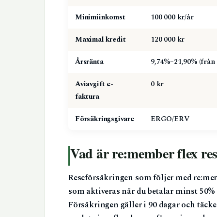
Minimiinkomst
100 000 kr/år
Maximal kredit
120 000 kr
Årsränta
9,74%–21,90% (från 
Aviavgift e-
0 kr
faktura
Försäkringsgivare
ERGO/ERV
Vad är re:member flex re
Reseförsäkringen som följer med re:me
som aktiveras när du betalar minst 50% 
Försäkringen gäller i 90 dagar och täck