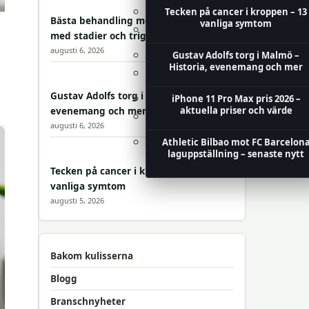
Tecken på cancer i kroppen – 13
Bästa behandling mot rosacea – guide
vanliga symtom
Rollistan i Modern Family – alla
med stadier och triggers
skådespelare, löner och fakta
augusti 6, 2026
Gustav Adolfs torg i Malmö –
Historia, evenemang och mer
Rollistan i The Accountant 2 – all
skådespelare
Gustav Adolfs torg i Malmö – Historia,
iPhone 11 Pro Max pris 2026 –
aktuella priser och värde
evenemang och mer
Företagslån – Så Får Du Bästa
augusti 6, 2026
Finansieringen
Athletic Bilbao mot FC Barcelon
laguppställning – senaste nytt
Tecken på cancer i kroppen – 13
vanliga symtom
augusti 5, 2026
Bakom kulisserna
Blogg
Branschnyheter