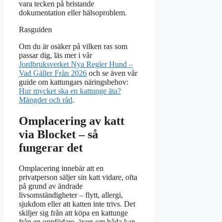
vara tecken på bristande
dokumentation eller hälsoproblem.
Rasguiden
Om du är osäker på vilken ras som
passar dig, läs mer i vår
Jordbruksverket Nya Regler Hund –
Vad Gäller Från 2026
och se även vår
guide om kattungars näringsbehov:
Hur mycket ska en kattunge äta?
Mängder och råd
.
Omplacering av katt
via Blocket – så
fungerar det
Omplacering innebär att en
privatperson säljer sin katt vidare, ofta
på grund av ändrade
livsomständigheter – flytt, allergi,
sjukdom eller att katten inte trivs. Det
skiljer sig från att köpa en kattunge
från en uppfödare, även om båda kan