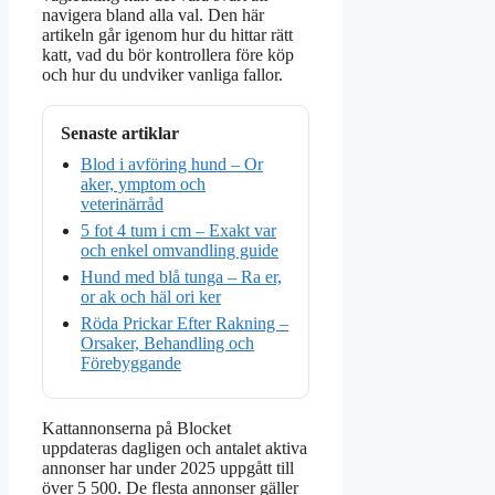
navigera bland alla val. Den här
artikeln går igenom hur du hittar rätt
katt, vad du bör kontrollera före köp
och hur du undviker vanliga fallor.
Senaste artiklar
Blod i avföring hund – Or
aker, ymptom och
veterinärråd
5 fot 4 tum i cm – Exakt var
och enkel omvandling guide
Hund med blå tunga – Ra er,
or ak och häl ori ker
Röda Prickar Efter Rakning –
Orsaker, Behandling och
Förebyggande
Kattannonserna på Blocket
uppdateras dagligen och antalet aktiva
annonser har under 2025 uppgått till
över 5 500. De flesta annonser gäller