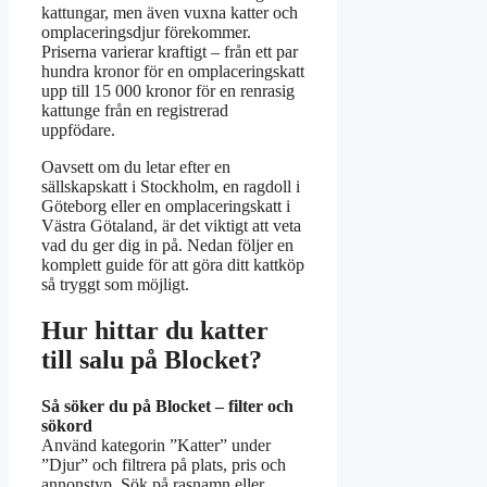
kattungar, men även vuxna katter och
omplaceringsdjur förekommer.
Priserna varierar kraftigt – från ett par
hundra kronor för en omplaceringskatt
upp till 15 000 kronor för en renrasig
kattunge från en registrerad
uppfödare.
Oavsett om du letar efter en
sällskapskatt i Stockholm, en ragdoll i
Göteborg eller en omplaceringskatt i
Västra Götaland, är det viktigt att veta
vad du ger dig in på. Nedan följer en
komplett guide för att göra ditt kattköp
så tryggt som möjligt.
Hur hittar du katter
till salu på Blocket?
Så söker du på Blocket – filter och
sökord
Använd kategorin ”Katter” under
”Djur” och filtrera på plats, pris och
annonstyp. Sök på rasnamn eller