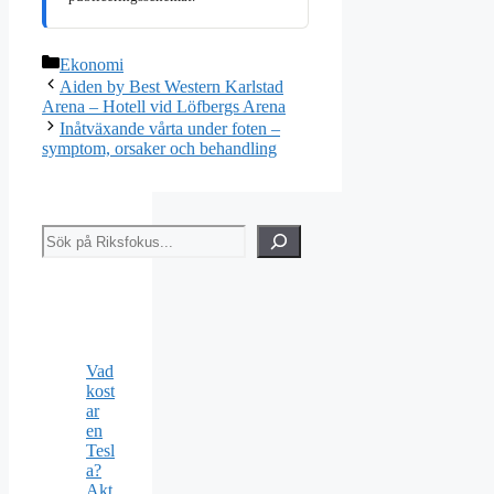
Kategorier
Ekonomi
Aiden by Best Western Karlstad
Arena – Hotell vid Löfbergs Arena
Inåtväxande vårta under foten –
symptom, orsaker och behandling
Sök
Vad
kost
ar
en
Tesl
a?
Akt