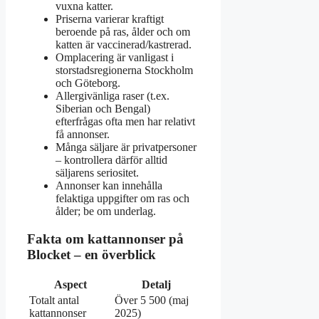
vuxna katter.
Priserna varierar kraftigt
beroende på ras, ålder och om
katten är vaccinerad/kastrerad.
Omplacering är vanligast i
storstadsregionerna Stockholm
och Göteborg.
Allergivänliga raser (t.ex.
Siberian och Bengal)
efterfrågas ofta men har relativt
få annonser.
Många säljare är privatpersoner
– kontrollera därför alltid
säljarens seriositet.
Annonser kan innehålla
felaktiga uppgifter om ras och
ålder; be om underlag.
Fakta om kattannonser på
Blocket – en överblick
Aspect
Detalj
Totalt antal
Över 5 500 (maj
kattannonser
2025)