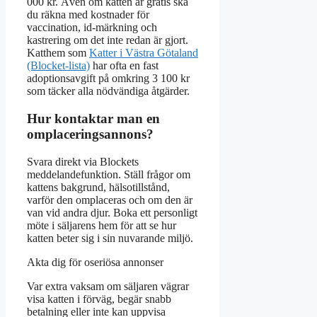
000 kr. Även om katten är gratis ska
du räkna med kostnader för
vaccination, id-märkning och
kastrering om det inte redan är gjort.
Katthem som
Katter i Västra Götaland
(Blocket-lista)
har ofta en fast
adoptionsavgift på omkring 3 100 kr
som täcker alla nödvändiga åtgärder.
Hur kontaktar man en
omplaceringsannons?
Svara direkt via Blockets
meddelandefunktion. Ställ frågor om
kattens bakgrund, hälsotillstånd,
varför den omplaceras och om den är
van vid andra djur. Boka ett personligt
möte i säljarens hem för att se hur
katten beter sig i sin nuvarande miljö.
Akta dig för oseriösa annonser
Var extra vaksam om säljaren vägrar
visa katten i förväg, begär snabb
betalning eller inte kan uppvisa