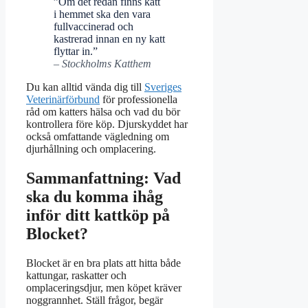
”Om det redan finns katt
i hemmet ska den vara
fullvaccinerad och
kastrerad innan en ny katt
flyttar in.”
– Stockholms Katthem
Du kan alltid vända dig till
Sveriges
Veterinärförbund
för professionella
råd om katters hälsa och vad du bör
kontrollera före köp. Djurskyddet har
också omfattande vägledning om
djurhållning och omplacering.
Sammanfattning: Vad
ska du komma ihåg
inför ditt kattköp på
Blocket?
Blocket är en bra plats att hitta både
kattungar, raskatter och
omplaceringsdjur, men köpet kräver
noggrannhet. Ställ frågor, begär