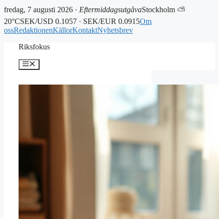
fredag, 7 augusti 2026 ·
Eftermiddagsutgåva
Stockholm ⛅
20°C
SEK/USD 0.1057 · SEK/EUR 0.0915
Om
oss
Redaktionen
Källor
Kontakt
Nyhetsbrev
Hoppa
Riksfokus
till
innehåll
Meny