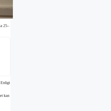
rka 25–
 Enligt
tet kan