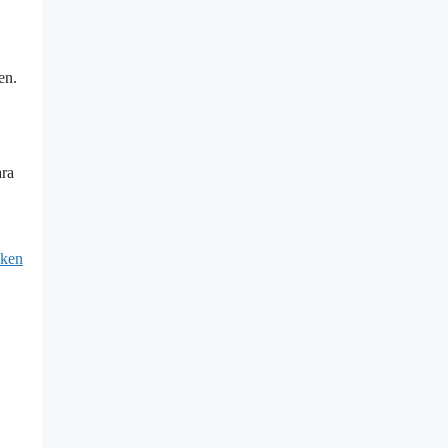
en.
ara
oken