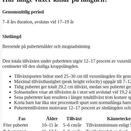
Genomsnittlig period
7–8 års duration, avslutas vid 17–19 år
Slutlängd
Beroende på pubertetsålder och mognadstiming
Den totala tillväxten under puberteten utgör 12–17 procent av vuxenl
centimeter till den slutliga kroppslängden.
Tillväxtspurten bidrar med 25–30 cm till vuxenlängden för gen
Maximal tillväxthastighet (peak height velocity) uppgår till 7–1
Tidig pubertet ger totalt 29,2 cm tillväxt, medan sen pubertet g
Solnastudien visar att tillväxten är i stort sett avslutad vid 19,2 å
Sena puberteter kan resultera i längre totaltillväxt trots kortare s
Korta barn har lika stor procentuell spurt som normallånga barn
Pubertetstillväxten motsvarar 12–17 procent av slutlängden och 
Fas
Ålder
Tillväxt
Kännetecke
Före pubertet
10–11 år
5–6 cm/år
Tillväxtminimum enligt 