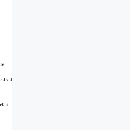
are
tad vid
eblir