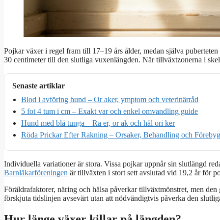
Pojkar växer i regel fram till 17–19 års ålder, medan själva puberteten
30 centimeter till den slutliga vuxenlängden. När tillväxtzonerna i skelet
Senaste artiklar
Blod i avföring hund – Or aker, ymptom och veterinärråd
5 fot 4 tum i cm – Exakt var och enkel omvandling guide
Hund med blå tunga – Ra er, or ak och häl ori ker
Röda Prickar Efter Rakning – Orsaker, Behandling och Föreby
Individuella variationer är stora. Vissa pojkar uppnår sin slutlängd red
Barnläkarföreningen
är tillväxten i stort sett avslutad vid 19,2 år för p
Föräldrafaktorer, näring och hälsa påverkar tillväxtmönstret, men den 
förskjuta tidslinjen avsevärt utan att nödvändigtvis påverka den slutli
Hur länge växer killar på längden?