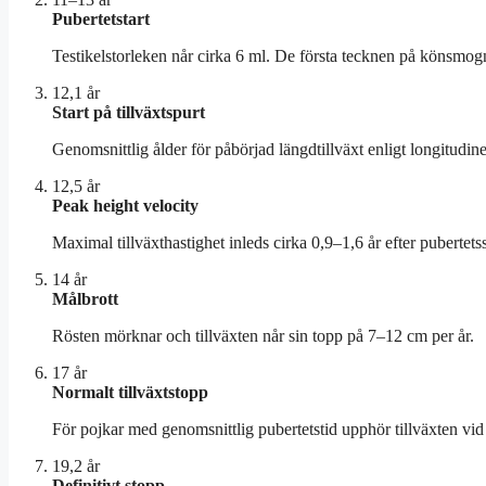
Pubertetstart
Testikelstorleken når cirka 6 ml. De första tecknen på könsmogn
12,1 år
Start på tillväxtspurt
Genomsnittlig ålder för påbörjad längdtillväxt enligt longitudinel
12,5 år
Peak height velocity
Maximal tillväxthastighet inleds cirka 0,9–1,6 år efter pubertetss
14 år
Målbrott
Rösten mörknar och tillväxten når sin topp på 7–12 cm per år.
17 år
Normalt tillväxtstopp
För pojkar med genomsnittlig pubertetstid upphör tillväxten vid
19,2 år
Definitivt stopp