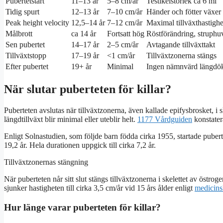
Pubertetstart
11–13 år
5–8 cm/år
Testikelstorlek ca 6 ml
Tidig spurt
12–13 år
7–10 cm/år
Händer och fötter växer 
Peak height velocity
12,5–14 år
7–12 cm/år
Maximal tillväxthastighe
Målbrott
ca 14 år
Fortsatt hög
Röstförändring, struphu
Sen pubertet
14–17 år
2–5 cm/år
Avtagande tillväxttakt
Tillväxtstopp
17–19 år
<1 cm/år
Tillväxtzonerna stängs
Efter pubertet
19+ år
Minimal
Ingen nämnvärd längdö
När slutar puberteten för killar?
Puberteten avslutas när tillväxtzonerna, även kallade epifysbrosket, i 
längdtillväxt blir minimal eller uteblir helt.
1177 Vårdguiden
konstatera
Enligt Solnastudien, som följde barn födda cirka 1955, startade pubertet
19,2 år. Hela durationen uppgick till cirka 7,2 år.
Tillväxtzonernas stängning
När puberteten når sitt slut stängs tillväxtzonerna i skelettet av östrog
sjunker hastigheten till cirka 3,5 cm/år vid 15 års ålder enligt
medicins
Hur länge varar puberteten för killar?