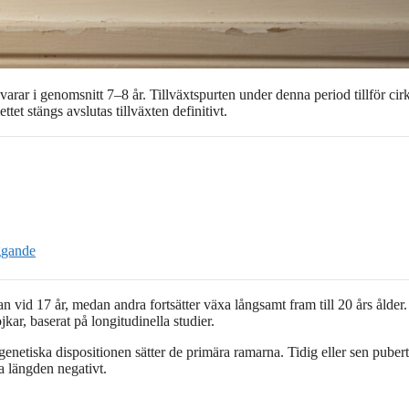
 varar i genomsnitt 7–8 år. Tillväxtspurten under denna period tillför ci
tet stängs avslutas tillväxten definitivt.
ggande
an vid 17 år, medan andra fortsätter växa långsamt fram till 20 års ålder.
ojkar, baserat på longitudinella studier.
genetiska dispositionen sätter de primära ramarna. Tidig eller sen puber
ga längden negativt.