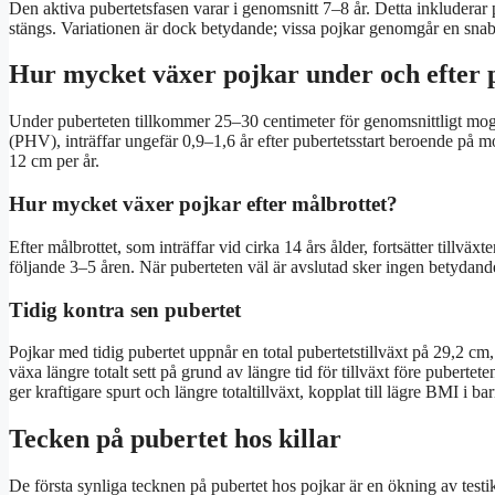
Den aktiva pubertetsfasen varar i genomsnitt 7–8 år. Detta inkluderar 
stängs. Variationen är dock betydande; vissa pojkar genomgår en sna
Hur mycket växer pojkar under och efter 
Under puberteten tillkommer 25–30 centimeter för genomsnittligt mog
(PHV), inträffar ungefär 0,9–1,6 år efter pubertetsstart beroende på m
12 cm per år.
Hur mycket växer pojkar efter målbrottet?
Efter målbrottet, som inträffar vid cirka 14 års ålder, fortsätter till
följande 3–5 åren. När puberteten väl är avslutad sker ingen betydande 
Tidig kontra sen pubertet
Pojkar med tidig pubertet uppnår en total pubertetstillväxt på 29,2 c
växa längre totalt sett på grund av längre tid för tillväxt före pubertete
ger kraftigare spurt och längre totaltillväxt, kopplat till lägre BMI i 
Tecken på pubertet hos killar
De första synliga tecknen på pubertet hos pojkar är en ökning av testike