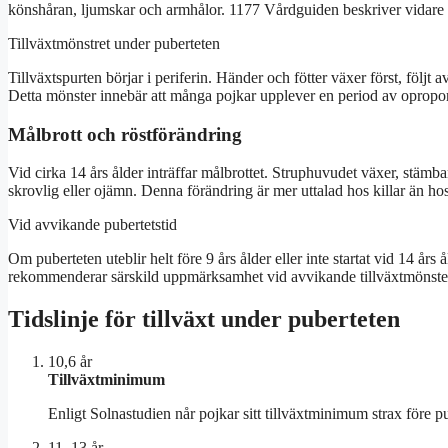
könshåran, ljumskar och armhålor. 1177 Vårdguiden beskriver vidare att
Tillväxtmönstret under puberteten
Tillväxtspurten börjar i periferin. Händer och fötter växer först, följt 
Detta mönster innebär att många pojkar upplever en period av opropor
Målbrott och röstförändring
Vid cirka 14 års ålder inträffar målbrottet. Struphuvudet växer, stämba
skrovlig eller ojämn. Denna förändring är mer uttalad hos killar än ho
Vid avvikande pubertetstid
Om puberteten uteblir helt före 9 års ålder eller inte startat vid 14 års
rekommenderar särskild uppmärksamhet vid avvikande tillväxtmönste
Tidslinje för tillväxt under puberteten
10,6 år
Tillväxtminimum
Enligt Solnastudien når pojkar sitt tillväxtminimum strax före pu
11–13 år