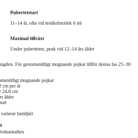
Pubertetstart
11–14 år, ofta vid testikelstorlek 6 ml
Maximal tillväxt
Under puberteten, peak vid 12–14 års ålder
ängden. För genomsnittligt mognande pojkar tillför denna fas 25–30
omsnittligt mognande pojkar
2 cm per år
er 24,8 cm
rs ålder
purt
varierar familjärt
n
Solnastudien