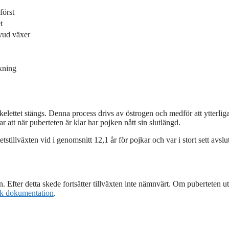
först
t
vud växer
kning
skelettet stängs. Denna process drivs av östrogen och medför att ytterlig
r att när puberteten är klar har pojken nått sin slutlängd.
stillväxten vid i genomsnitt 12,1 år för pojkar och var i stort sett avslu
en. Efter detta skede fortsätter tillväxten inte nämnvärt. Om puberteten ut
k dokumentation
.