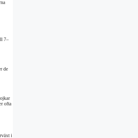
rna
ll 7–
er de
pojkar
er ofta
rväxt i