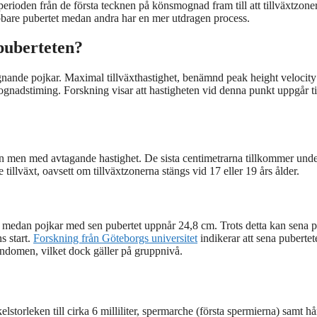
perioden från de första tecknen på könsmognad fram till att tillväxtzone
bbare pubertet medan andra har en mer utdragen process.
puberteten?
nande pojkar. Maximal tillväxthastighet, benämnd peak height velocity
ognadstiming. Forskning visar att hastigheten vid denna punkt uppgår ti
växten men med avtagande hastighet. De sista centimetrarna tillkommer und
tillväxt, oavsett om tillväxtzonerna stängs vid 17 eller 19 års ålder.
m, medan pojkar med sen pubertet uppnår 24,8 cm. Trots detta kan sena 
ns start.
Forskning från Göteborgs universitet
indikerar att sena pubertet
barndomen, vilket dock gäller på gruppnivå.
lstorleken till cirka 6 milliliter, spermarche (första spermierna) samt hå