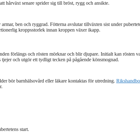
 hårväxt senare sprider sig till bröst, rygg och ansikte.
av armar, ben och ryggrad. Fötterna avslutar tillväxten sist under pubertet
tionerlig kroppsstorlek innan kroppen växer ikapp.
nden förlängs och rösten mörknar och blir djupare. Initialt kan rösten v
s tjejer och utgör ett tydligt tecken på pågående könsmognad.
 ålder bör barnhälsovård eller läkare kontaktas för utredning.
Rikshandb
r.
bertetens start.