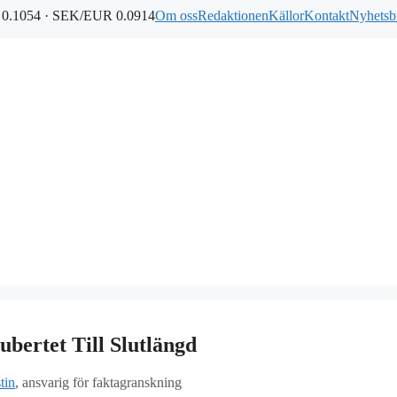
0.1054 · SEK/EUR 0.0914
Om oss
Redaktionen
Källor
Kontakt
Nyhetsb
bertet Till Slutlängd
tin
, ansvarig för faktagranskning