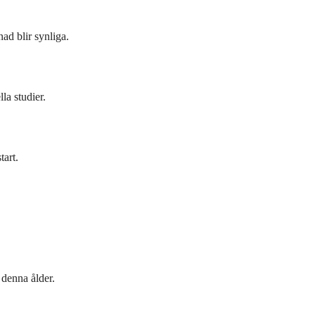
ad blir synliga.
la studier.
tart.
 denna ålder.