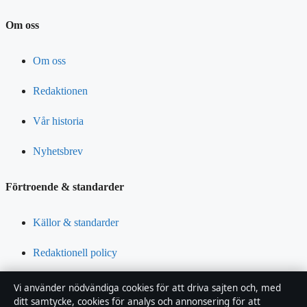
Om oss
Om oss
Redaktionen
Vår historia
Nyhetsbrev
Förtroende & standarder
Källor & standarder
Redaktionell policy
Rättelsepolicy
Vi använder nödvändiga cookies för att driva sajten och, med
ditt samtycke, cookies för analys och annonsering för att