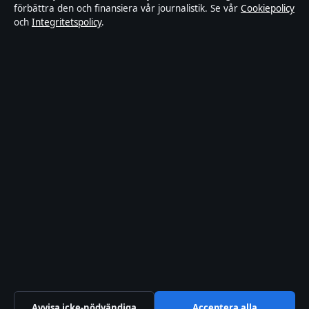
Tillgänglighetsredogörelse
förbättra den och finansiera vår journalistik. Se vår
Cookiepolicy
och
Integritetspolicy
.
Integritetspolicy
Om Riksfokus i korthet
Riksfokus är en oberoende svensk digital nyhetssajt med fokus på
film, tv, kultur och nöjesnyheter. Varje artikel har en namngiven
byline, granskas av en redaktör och faktagranskas innan publicering.
Innehållet är endast avsett för allmän information. Allmänna
förfrågningar:
hello@riksfokus.se
. Rättelser:
hello@riksfokus.se
.
Utgivare:
Fjärden Press Limited, Limassol ·
Ansvarig utgivare:
Viktor Holmgren, Chefredaktör · Department of Registrar of
Companies HE 426844
© 2026 Riksfokus · Fjärden Press Limited ·
Så verifierar vi vår rapportering
·
WorldRSS
Avvisa icke-nödvändiga
Acceptera alla