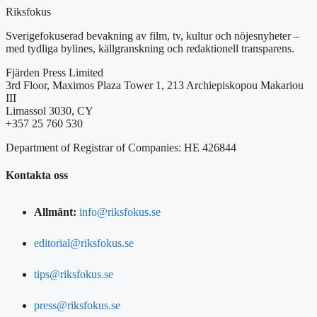
Riksfokus
Sverigefokuserad bevakning av film, tv, kultur och nöjesnyheter –
med tydliga bylines, källgranskning och redaktionell transparens.
Fjärden Press Limited
3rd Floor, Maximos Plaza Tower 1, 213 Archiepiskopou Makariou
III
Limassol 3030, CY
+357 25 760 530
Department of Registrar of Companies: HE 426844
Kontakta oss
Allmänt:
info@riksfokus.se
editorial@riksfokus.se
tips@riksfokus.se
press@riksfokus.se