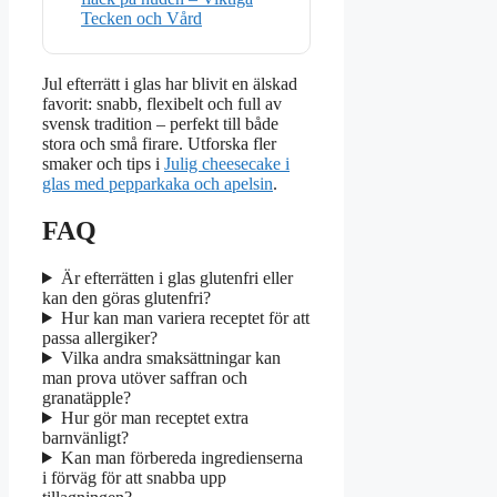
Tecken och Vård
Jul efterrätt i glas har blivit en älskad
favorit: snabb, flexibelt och full av
svensk tradition – perfekt till både
stora och små firare. Utforska fler
smaker och tips i
Julig cheesecake i
glas med pepparkaka och apelsin
.
FAQ
Är efterrätten i glas glutenfri eller
kan den göras glutenfri?
Hur kan man variera receptet för att
passa allergiker?
Vilka andra smaksättningar kan
man prova utöver saffran och
granatäpple?
Hur gör man receptet extra
barnvänligt?
Kan man förbereda ingredienserna
i förväg för att snabba upp