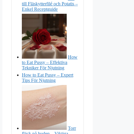
till Fläskytterfilé och Potatis –
Enkel Receptguide
How
to Eat Pussy – Effektiva
Tekniker För Njutning
How to Eat Pussy – Expert
Tips För Njutning
Torr
fläck på huden – Viktiga