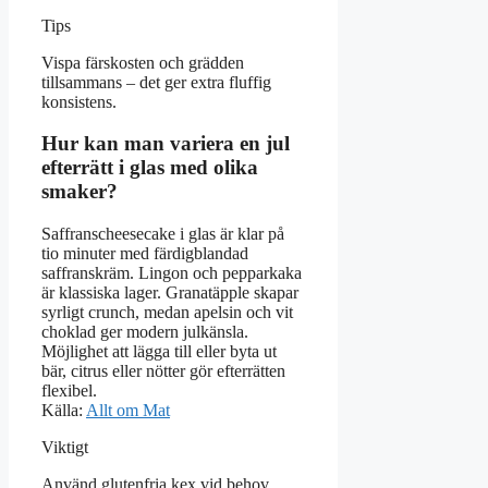
Tips
Vispa färskosten och grädden
tillsammans – det ger extra fluffig
konsistens.
Hur kan man variera en jul
efterrätt i glas med olika
smaker?
Saffranscheesecake i glas är klar på
tio minuter med färdigblandad
saffranskräm. Lingon och pepparkaka
är klassiska lager. Granatäpple skapar
syrligt crunch, medan apelsin och vit
choklad ger modern julkänsla.
Möjlighet att lägga till eller byta ut
bär, citrus eller nötter gör efterrätten
flexibel.
Källa:
Allt om Mat
Viktigt
Använd glutenfria kex vid behov.