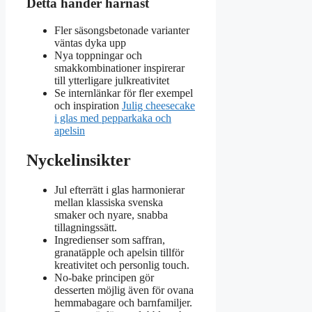
Detta händer härnäst
Fler säsongsbetonade varianter
väntas dyka upp
Nya toppningar och
smakkombinationer inspirerar
till ytterligare julkreativitet
Se internlänkar för fler exempel
och inspiration
Julig cheesecake
i glas med pepparkaka och
apelsin
Nyckelinsikter
Jul efterrätt i glas harmonierar
mellan klassiska svenska
smaker och nyare, snabba
tillagningssätt.
Ingredienser som saffran,
granatäpple och apelsin tillför
kreativitet och personlig touch.
No-bake principen gör
desserten möjlig även för ovana
hemmabagare och barnfamiljer.