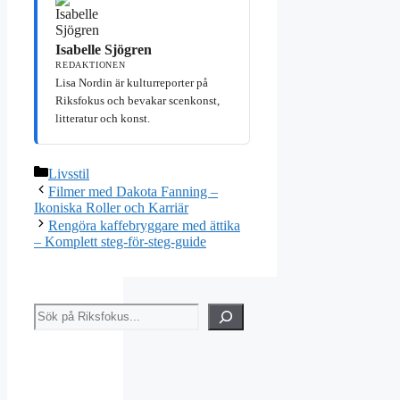
Isabelle Sjögren
REDAKTIONEN
Lisa Nordin är kulturreporter på
Riksfokus och bevakar scenkonst,
litteratur och konst.
Kategorier
Livsstil
Filmer med Dakota Fanning –
Ikoniska Roller och Karriär
Rengöra kaffebryggare med ättika
– Komplett steg-för-steg-guide
Sök