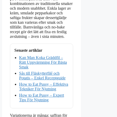
kombinationen av traditionella smaker
och modern snabbhet. Enkla lager av
kräm, smulade pepparkakor och
saftiga frukter skapar dessertglädje
som kan varieras efter smak och
tillfälle. Barnvänliga och no-bake
recept gör det lätt att fixa en festlig
avslutning – även i sista minuten.
Senaste artiklar
Kan Man Koka Gräddfil –
Rätt Uppvärmning För Bästa
Smak
Sås till Fläskytterfilé och
Potatis – Enkel Receptguide
How to Eat Pussy – Effektiva
Tekniker För Njutning
How to Eat Pussy – Expert
Tips För Njutning
Variationerna är många: saffran för