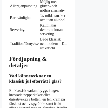
Möjlig med
Allergianpassning
gluten- och
nötfria alternativ
Ja, milda smaker
Barnvänlighet
och utan alkohol
Kallt i glas,
Servering
dekorera innan
servering
Både klassisk
Tradition/förnyelse
och modern – lätt
att variera
Fördjupning &
detaljer
Vad kännetecknar en
klassisk jul efterrätt i glas?
En klassisk variant byggs i lager:
krossade pepparkakor eller
digestivekex i botten, en len kräm på
färskost och vispgrädde samt frukt
eller nötter på toppen. Smaken är julig