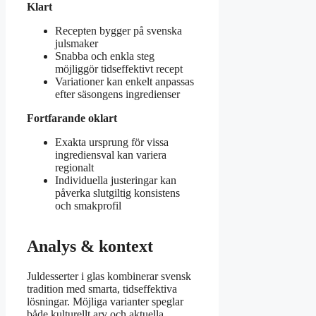
Klart
Recepten bygger på svenska
julsmaker
Snabba och enkla steg
möjliggör tidseffektivt recept
Variationer kan enkelt anpassas
efter säsongens ingredienser
Fortfarande oklart
Exakta ursprung för vissa
ingrediensval kan variera
regionalt
Individuella justeringar kan
påverka slutgiltig konsistens
och smakprofil
Analys & kontext
Juldesserter i glas kombinerar svensk
tradition med smarta, tidseffektiva
lösningar. Möjliga varianter speglar
både kulturellt arv och aktuella