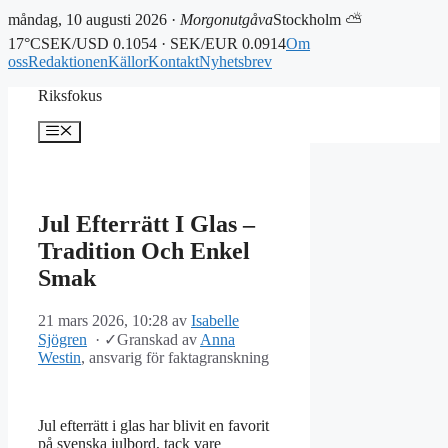
måndag, 10 augusti 2026 ·
Morgonutgåva
Stockholm ⛅
17°C
SEK/USD 0.1054 · SEK/EUR 0.0914
Om
oss
Redaktionen
Källor
Kontakt
Nyhetsbrev
Hoppa
Riksfokus
till
innehåll
Meny
Jul Efterrätt I Glas –
Tradition Och Enkel
Smak
21 mars 2026, 10:28
av
Isabelle
Sjögren
·
✓
Granskad av
Anna
Westin
, ansvarig för faktagranskning
Jul efterrätt i glas har blivit en favorit
på svenska julbord, tack vare