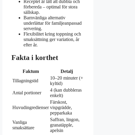
Receptet är lätt att dubbla och
förbereda – optimal för stora
sällskap.
Barnvänliga alternativ
underlättar för familjeanpassad
servering.
Flexibilitet kring toppning och
smaksättning ger variation, år
efter år.
Fakta i korthet
Faktum
Detalj
10–20 minuter (+
Tillagningstid
kyltid)
4 (kan dubbleras
Antal portioner
enkelt)
Färskost,
Huvudingredienser
vispgrädde,
pepparkaka
Saffran, lingon,
Vanliga
granatäpple,
smaksättare
apelsin