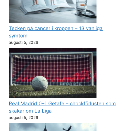
Tecken på cancer i kroppen – 13 vanliga
symtom
augusti 5, 2026
Real Madrid 0–1 Getafe – chockförlusten som
skakar om La Liga
augusti 5, 2026