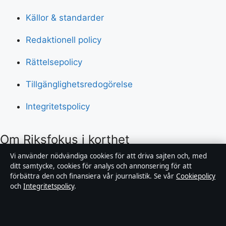
Källor & standarder
Redaktionell policy
Rättelsepolicy
Tillgänglighetsredogörelse
Integritetspolicy
Om Riksfokus i korthet
Vi använder nödvändiga cookies för att driva sajten och, med
Riksfokus är en oberoende svensk digital nyhetssajt
ditt samtycke, cookies för analys och annonsering för att
förbättra den och finansiera vår journalistik. Se vår
Cookiepolicy
med fokus på film, tv, kultur och nöjesnyheter. Varje
och
Integritetspolicy
.
artikel har en namngiven byline, granskas av en
redaktör och faktagranskas innan publicering.