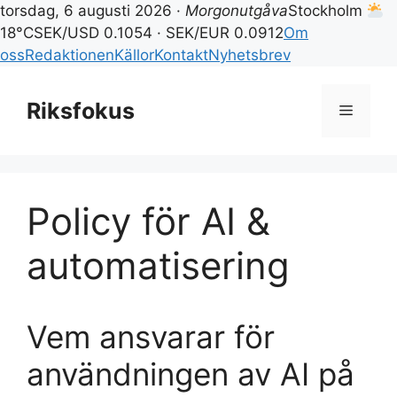
torsdag, 6 augusti 2026 ·
Morgonutgåva
Stockholm
18°C
SEK/USD 0.1054 · SEK/EUR 0.0912
Om
oss
Redaktionen
Källor
Kontakt
Nyhetsbrev
Hoppa
till
Riksfokus
Meny
innehåll
Policy för AI &
automatisering
Vem ansvarar för
användningen av AI på