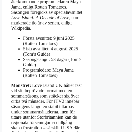
återkommande programledaren Maya
Jama, enligt Rotten Tomatoes.
Säsongen föregicks av specialavsnittet
Love Island: A Decade of Love
, som
markerade tio år av serien, enligt
Wikipedia.
Första avsnittet: 9 juni 2025
(Rotten Tomatoes)
Sista avsnittet: 4 augusti 2025
(Tom’s Guide)
Säsongslängd: 58 dagar (Tom’s
Guide)
Programledare: Maya Jama
(Rotten Tomatoes)
Mönstret:
Love Island UK håller fast
vid sitt beprövade format med en
sommarsäsong som sträcker sig över
cirka två månader. För ITV2 innebär
säsongens längd en stabil tittarbas
under sommarmånaderna, men för
tittare utanför Storbritannien kan de
regionala förseningarna i tillgång
skapa frustration – särskilt i USA där