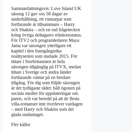
Sammanfattningsvis: Love Island UK
säsong 12 gav oss 58 dagar av
underhållning, ett vinnarpar som
fortfarande är tillsammans – Harry
och Shakira – och en rad frågetecken
kring övriga deltagares relationsstatus.
För ITV2 och programledaren Maya
Jama var säsongen ytterligare ett
kapitel i den framgångsrika
realityserien som startade 2015. För
tittare i Storbritannien är hela
säsongen tillgänglig på ITVX, medan
tittare i Sverige och andra länder
fortfarande väntar på en bredare
tillgång. För dig som följde säsongen
är det tydligaste rådet: håll ögonen på
sociala medier för uppdateringar om
paren, och var beredd på att de flesta
villa-romanser inte överlever vardagen
– med Harry och Shakira som det
glada undantaget.
Fler källor