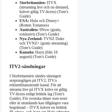
Storbritannien:
ITVX
(streaming live och on demand,
kräver giltig TV-licens) (Tom’s
Guide)
USA:
Hulu och Disney+
(Rotten Tomatoes)
Australien:
9Now (gratis,
exklusivt) (Tom’s Guide)
Nya Zeeland:
TVNZ Duke
och TVNZ+ (gratis streaming)
(Tom’s Guide)
Kanada:
Hayu (från 18
augusti) (Tom’s Guide)
ITV2-sändningar
I Storbritannien sändes säsongen
ursprungligen på ITV2, ITV:s
reklamfinansierade kanal. För att
streama live på ITVX krävs en giltig
TV-licens enligt brittisk lag (Tom’s
Guide). För svenska tittare som reser
eller är utomlands kan tillgången vara
begränsad – ITVX kräver en brittisk
IP-adress, och även om Hulu erbjuder