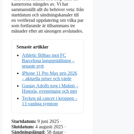
kamerorna stängdes av. Vi har
sammanställt allt du behöver veta: från
startdatum och sändningskanaler till
en verifierad uppdatering om vilka par
som fortfarande är tillsammans tre
månader efter att säsongen avslutades.
Senaste artiklar
Athletic Bilbao mot FC
Barcelona laguppställning –
senaste nytt
iPhone 11 Pro Max pris 2026
– aktuella priser och värde
Gustav Adolfs torg i Malmö –
Historia, evenemang och mer
Tecken på cancer i kroppen –
13 vanliga symtom
Startdatum:
9 juni 2025 ·
Slutdatum:
4 augusti 2025 ·
Sändningslängd:
58 dagar ·