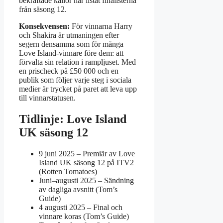
bekräftade källor har listat finalisterna
från säsong 12.
Konsekvensen:
För vinnarna Harry
och Shakira är utmaningen efter
segern densamma som för många
Love Island-vinnare före dem: att
förvalta sin relation i rampljuset. Med
en prischeck på £50 000 och en
publik som följer varje steg i sociala
medier är trycket på paret att leva upp
till vinnarstatusen.
Tidlinje: Love Island
UK säsong 12
9 juni 2025
– Premiär av Love
Island UK säsong 12 på ITV2
(Rotten Tomatoes)
Juni–augusti 2025
– Sändning
av dagliga avsnitt (Tom’s
Guide)
4 augusti 2025
– Final och
vinnare koras (Tom’s Guide)