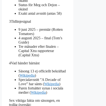
okänd
Status för Meg och Dejon –
okänd
Exakt antal avsnitt (antas 58)
3
Tidlinjesignal
9 juni 2025 – premiär (Rotten
Tomatoes)
4 augusti 2025 – final (Tom’s
Guide)
Tre månader efter finalen –
Capital Xtra rapporterar
(Capital Xtra)
4
Vad händer härnäst
Säsong 13 ej officiellt bekräftad
(
Wikipedia
)
Specialavsnitt ”A Decade of
Love” har sänts (
Wikipedia
)
Paren fortsätter synas i sociala
medier (
Wikipedia
)
Sex viktiga fakta om säsongen, en
tydlig översikt: