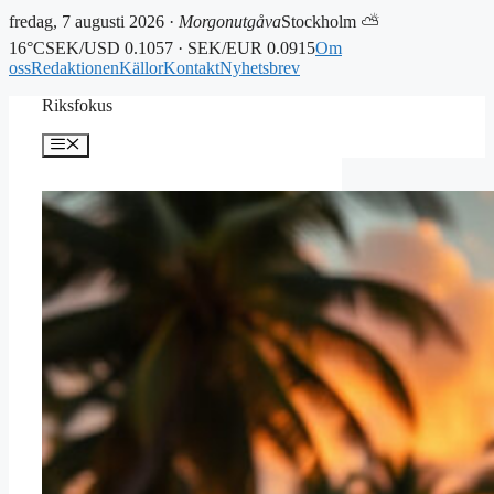
fredag, 7 augusti 2026 ·
Morgonutgåva
Stockholm ⛅
16°C
SEK/USD 0.1057 · SEK/EUR 0.0915
Om
oss
Redaktionen
Källor
Kontakt
Nyhetsbrev
Hoppa
Riksfokus
till
innehåll
Meny