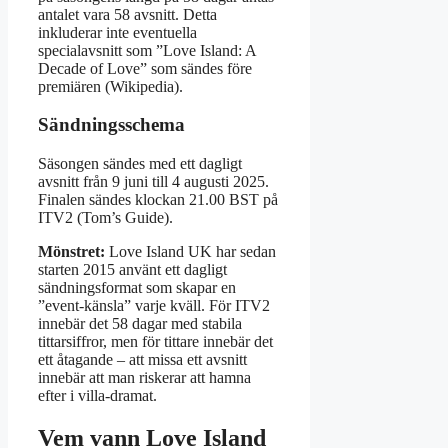
antalet vara 58 avsnitt. Detta
inkluderar inte eventuella
specialavsnitt som ”Love Island: A
Decade of Love” som sändes före
premiären (Wikipedia).
Sändningsschema
Säsongen sändes med ett dagligt
avsnitt från 9 juni till 4 augusti 2025.
Finalen sändes klockan 21.00 BST på
ITV2 (Tom’s Guide).
Mönstret:
Love Island UK har sedan
starten 2015 använt ett dagligt
sändningsformat som skapar en
”event-känsla” varje kväll. För ITV2
innebär det 58 dagar med stabila
tittarsiffror, men för tittare innebär det
ett åtagande – att missa ett avsnitt
innebär att man riskerar att hamna
efter i villa-dramat.
Vem vann Love Island