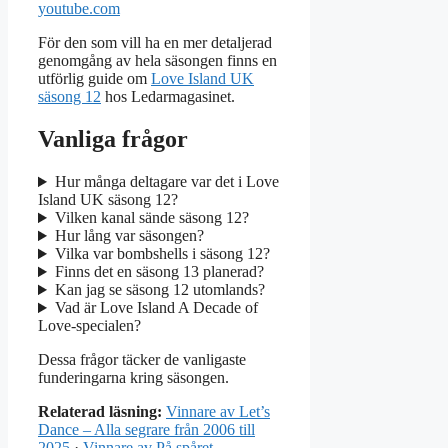
youtube.com
För den som vill ha en mer detaljerad
genomgång av hela säsongen finns en
utförlig guide om
Love Island UK
säsong 12
hos Ledarmagasinet.
Vanliga frågor
Hur många deltagare var det i Love
Island UK säsong 12?
Vilken kanal sände säsong 12?
Hur lång var säsongen?
Vilka var bombshells i säsong 12?
Finns det en säsong 13 planerad?
Kan jag se säsong 12 utomlands?
Vad är Love Island A Decade of
Love-specialen?
Dessa frågor täcker de vanligaste
funderingarna kring säsongen.
Relaterad läsning:
Vinnare av Let’s
Dance – Alla segrare från 2006 till
2025
·
Vinnare av På spåret –