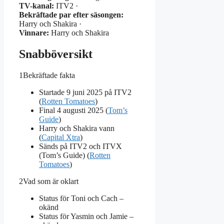
TV-kanal:
ITV2 ·
Bekräftade par efter säsongen:
Harry och Shakira ·
Vinnare:
Harry och Shakira
Snabböversikt
1
Bekräftade fakta
Startade 9 juni 2025 på ITV2
(
Rotten Tomatoes
)
Final 4 augusti 2025 (
Tom’s
Guide
)
Harry och Shakira vann
(
Capital Xtra
)
Sänds på ITV2 och ITVX
(Tom’s Guide) (
Rotten
Tomatoes
)
2
Vad som är oklart
Status för Toni och Cach –
okänd
Status för Yasmin och Jamie –