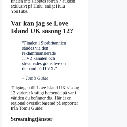
finalen inte släpptes förrän 7 augusti
exklusivt på Hulu, enligt Hulu
YouTube.
Var kan jag se Love
Island UK säsong 12?
”Finalen i Storbritannien
sändes via den
reklamfinansierade
ITV2-kanalen och
streamades gratis live on
demand på ITVX.”
– Tom’s Guide
Tillgången till Love Island UK säsong
12 varierar kraftigt beroende på var i
världen du befinner dig. Här är en
regional översikt baserad på rapporter
från Tom’s Guide:
Streamingtjänster