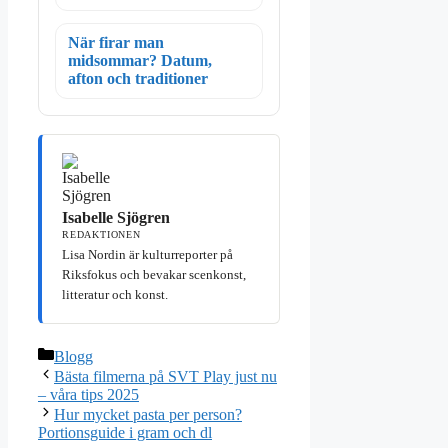
När firar man
midsommar? Datum,
afton och traditioner
Isabelle Sjögren
REDAKTIONEN
Lisa Nordin är kulturreporter på
Riksfokus och bevakar scenkonst,
litteratur och konst.
Kategorier
Blogg
Bästa filmerna på SVT Play just nu
– våra tips 2025
Hur mycket pasta per person?
Portionsguide i gram och dl