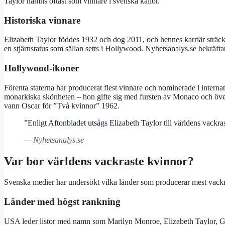
Taylor nämns oftast som vinnare i svenska källor.
Historiska vinnare
Elizabeth Taylor föddes 1932 och dog 2011, och hennes karriär sträc
en stjärnstatus som sällan setts i Hollywood. Nyhetsanalys.se bekräfta
Hollywood-ikoner
Förenta staterna har producerat flest vinnare och nominerade i intern
monarkiska skönheten – hon gifte sig med fursten av Monaco och över
vann Oscar för ”Två kvinnor” 1962.
”Enligt Aftonbladet utsågs Elizabeth Taylor till världens vackra
— Nyhetsanalys.se
Var bor världens vackraste kvinnor?
Svenska medier har undersökt vilka länder som producerar mest vackra
Länder med högst rankning
USA leder listor med namn som Marilyn Monroe, Elizabeth Taylor, Gr