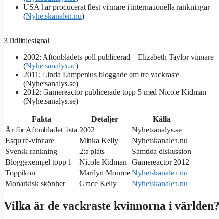
USA har producerat flest vinnare i internationella rankningar
(
Nyhetskanalen.nu
)
3
Tidlinjesignal
2002: Aftonbladets poll publicerad – Elizabeth Taylor vinnare
(
Nyhetsanalys.se
)
2011: Linda Lampenius bloggade om tre vackraste
(Nyhetsanalys.se)
2012: Gamereactor publicerade topp 5 med Nicole Kidman
(Nyhetsanalys.se)
Fakta
Detaljer
Källa
År för Aftonbladet-lista
2002
Nyhetsanalys.se
Esquire-vinnare
Minka Kelly
Nyhetskanalen.nu
Svensk rankning
2:a plats
Samtida diskussion
Bloggexempel topp 1
Nicole Kidman
Gamereactor 2012
Toppikon
Marilyn Monroe
Nyhetskanalen.nu
Monarkisk skönhet
Grace Kelly
Nyhetskanalen.nu
Vilka är de vackraste kvinnorna i världen