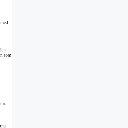
s med
 den
kon som
tor.
erna