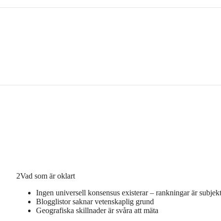
2
Vad som är oklart
Ingen universell konsensus existerar – rankningar är subjek
Blogglistor saknar vetenskaplig grund
Geografiska skillnader är svåra att mäta