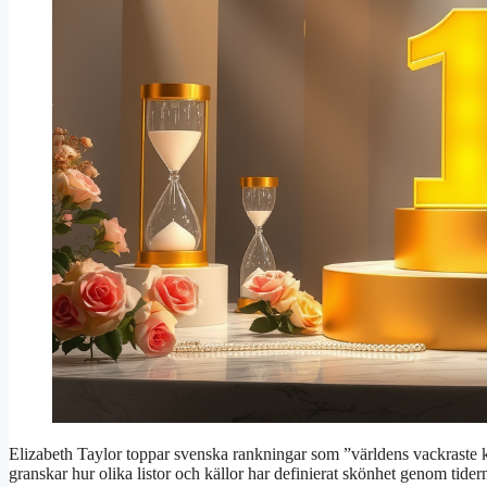
Elizabeth Taylor toppar svenska rankningar som ”världens vackraste 
granskar hur olika listor och källor har definierat skönhet genom tider