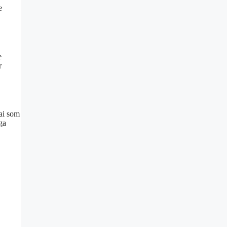
e
e
r
ai som
ga