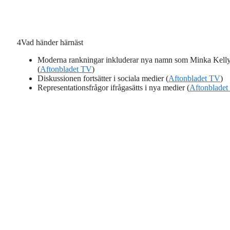
4
Vad händer härnäst
Moderna rankningar inkluderar nya namn som Minka Kell
(
Aftonbladet TV
)
Diskussionen fortsätter i sociala medier (
Aftonbladet TV
)
Representationsfrågor ifrågasätts i nya medier (
Aftonblade
?