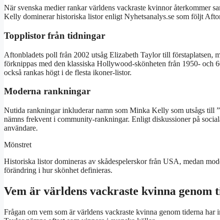
När svenska medier rankar världens vackraste kvinnor återkommer 
Kelly dominerar historiska listor enligt Nyhetsanalys.se som följt Afto
Topplistor från tidningar
Aftonbladets poll från 2002 utsåg Elizabeth Taylor till förstaplatsen
förknippas med den klassiska Hollywood-skönheten från 1950- och 6
också rankas högt i de flesta ikoner-listor.
Moderna rankningar
Nutida rankningar inkluderar namn som Minka Kelly som utsågs till
nämns frekvent i community-rankningar. Enligt diskussioner på soci
användare.
Mönstret
Historiska listor domineras av skådespelerskor från USA, medan moder
förändring i hur skönhet definieras.
Vem är världens vackraste kvinna genom t
Frågan om vem som är världens vackraste kvinna genom tiderna har in