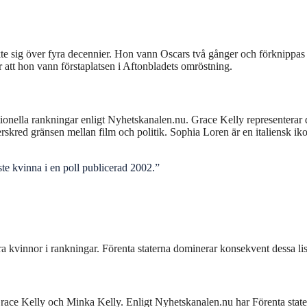
kte sig över fyra decennier. Hon vann Oscars två gånger och förknippa
r att hon vann förstaplatsen i Aftonbladets omröstning.
ationella rankningar enligt Nyhetskanalen.nu. Grace Kelly representerar
skred gränsen mellan film och politik. Sophia Loren är en italiensk i
ste kvinna i en poll publicerad 2002.”
 kvinnor i rankningar. Förenta staterna dominerar konsekvent dessa lis
ace Kelly och Minka Kelly. Enligt Nyhetskanalen.nu har Förenta stat