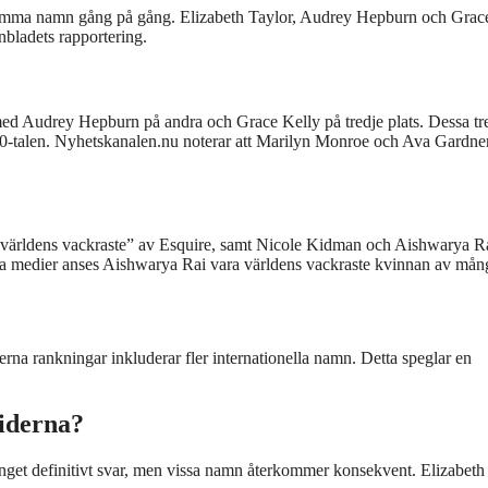
samma namn gång på gång. Elizabeth Taylor, Audrey Hepburn och Grac
nbladets rapportering.
, med Audrey Hepburn på andra och Grace Kelly på tredje plats. Dessa tr
0-talen. Nyhetskanalen.nu noterar att Marilyn Monroe och Ava Gardne
 ”världens vackraste” av Esquire, samt Nicole Kidman och Aishwarya R
ala medier anses Aishwarya Rai vara världens vackraste kvinnan av mån
na rankningar inkluderar fler internationella namn. Detta speglar en
iderna?
get definitivt svar, men vissa namn återkommer konsekvent. Elizabeth