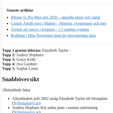
Senaste artiklar
iPhone 11 Pro Max pris 2026 – aktuella priser och värde
Gustav Adolfs torg i Malmö – Historia, evenemang och mer
Tecken på cancer i kroppen – 13 vanliga symtom
Rollistan i Miss Peregrines hem för besynnerliga barn
Topp 1 genom tiderna:
Elizabeth Taylor ·
Topp 2:
Audrey Hepburn ·
Topp 3:
Grace Kelly ·
Topp 4:
Ava Gardner ·
Topp 5:
Sophia Loren
Snabböversikt
1
Bekräftade fakta
Aftonbladets poll 2002 utsåg Elizabeth Taylor till förstaplats
(
Nyhetsanalys.se
)
Audrey Hepburn fick andra plats i samma omröstning
(
Nyhetsanalys.se
)