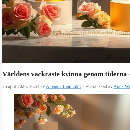
Världens vackraste kvinna genom tiderna 
25 april 2026, 16:54
av
Amanda Lindholm
·
✓
Granskad av
Anna We