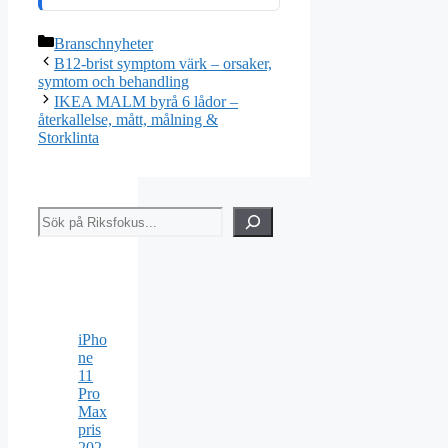
Kategorier
Branschnyheter
B12-brist symptom värk – orsaker,
symtom och behandling
IKEA MALM byrå 6 lådor –
återkallelse, mått, målning &
Storklinta
Sök
iPho
ne
11
Pro
Max
pris
202