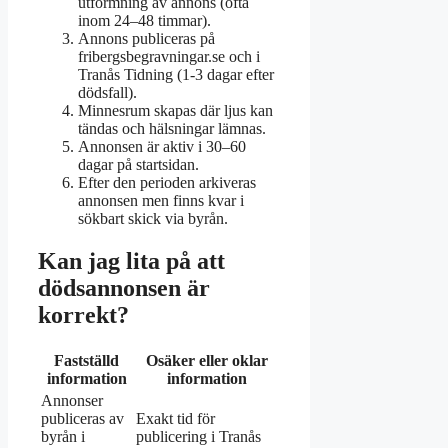
utformning av annons (ofta
inom 24–48 timmar).
Annons publiceras på
fribergsbegravningar.se och i
Tranås Tidning (1-3 dagar efter
dödsfall).
Minnesrum skapas där ljus kan
tändas och hälsningar lämnas.
Annonsen är aktiv i 30–60
dagar på startsidan.
Efter den perioden arkiveras
annonsen men finns kvar i
sökbart skick via byrån.
Kan jag lita på att
dödsannonsen är
korrekt?
Fastställd
Osäker eller oklar
information
information
Annonser
publiceras av
Exakt tid för
byrån i
publicering i Tranås