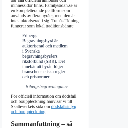
där alla officiella annonser och
minnessidor finns. Familjesidan.se är
en kompletterande plattform som
används av flera byråer, men den är
inte auktoriserad i sig. Tranås Tidning
fungerar som lokal traditionsbärare.
Fribergs
Begravningsbyrå är
auktoriserad och medlem
i Svenska
begravningsbyråers
riksförbund (SBR). Det
innebär att byrån följer
branschens etiska regler
och prisnormer.
– fribergsbegravningar.se
För officiell information om dödsfall
och bouppteckning hänvisar vi till
Skatteverkets sida om
dödsfallsintyg
och bouppteckning
.
Sammanfattning – så