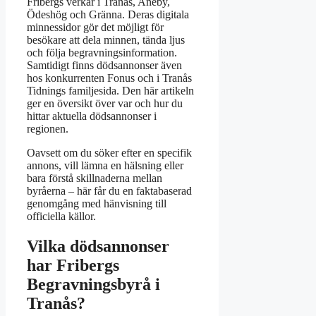
Fribergs verkar i Tranås, Aneby,
Ödeshög och Gränna. Deras digitala
minnessidor gör det möjligt för
besökare att dela minnen, tända ljus
och följa begravningsinformation.
Samtidigt finns dödsannonser även
hos konkurrenten Fonus och i Tranås
Tidnings familjesida. Den här artikeln
ger en översikt över var och hur du
hittar aktuella dödsannonser i
regionen.
Oavsett om du söker efter en specifik
annons, vill lämna en hälsning eller
bara förstå skillnaderna mellan
byråerna – här får du en faktabaserad
genomgång med hänvisning till
officiella källor.
Vilka dödsannonser
har Fribergs
Begravningsbyrå i
Tranås?