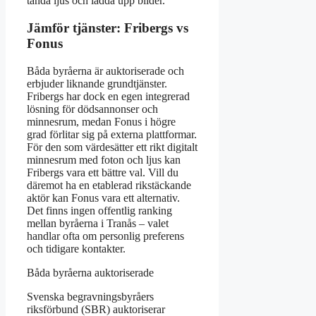
tända ljus och ladda upp bilder.
Jämför tjänster: Fribergs vs
Fonus
Båda byråerna är auktoriserade och
erbjuder liknande grundtjänster.
Fribergs har dock en egen integrerad
lösning för dödsannonser och
minnesrum, medan Fonus i högre
grad förlitar sig på externa plattformar.
För den som värdesätter ett rikt digitalt
minnesrum med foton och ljus kan
Fribergs vara ett bättre val. Vill du
däremot ha en etablerad rikstäckande
aktör kan Fonus vara ett alternativ.
Det finns ingen offentlig ranking
mellan byråerna i Tranås – valet
handlar ofta om personlig preferens
och tidigare kontakter.
Båda byråerna auktoriserade
Svenska begravningsbyråers
riksförbund (SBR) auktoriserar