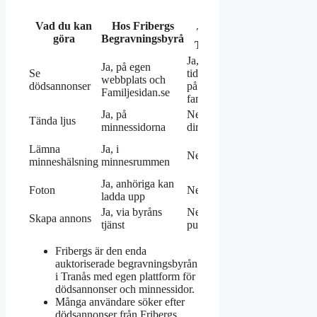
Hos
Vad du kan
Hos Fribergs
Tranås
Hos Fonus
göra
Begravningsbyrå
Tidning
Ja, i tryckt
Ja, på egen
Ja, via
Se
tidning och
webbplats och
Fonus egna
dödsannonser
på
Familjesidan.se
sidor
familjesidan
Ja, på
Nej, inte
Ja, i viss
Tända ljus
minnessidorna
direkt
utsträckning
Ja, via
Lämna
Ja, i
Nej
digitala
minneshälsning
minnesrummen
gästböcker
Ja, anhöriga kan
Ja, i
Foton
Nej
ladda upp
minnessidor
Ja, via byråns
Nej, endast
Ja, via
Skapa annons
tjänst
publicering
Fonus
Fribergs är den enda
auktoriserade begravningsbyrån
i Tranås med egen plattform för
dödsannonser och minnessidor.
Många användare söker efter
dödsannonser från Fribergs