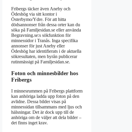
Fribergs täcker även Aneby och
Ödeshög via sitt kontor i
Österbymo/Ydre. För att hitta
dödsannonser från dessa orter kan du
söka på Familjesidan.se eller använda
Begravning.se:s sökfunktion för
minnessidor i Tranås. Inga specifika
annonser för just Aneby eller
Ödeshög har identifierats i de aktuella
sökresultaten, men byrån publicerar
rutinmässigt på Familjesidan.se.
Foton och minnesbilder hos
Fribergs
I minnesrummen på Fribergs plattform
kan anhöriga ladda upp foton på den
avlidne. Dessa bilder visas på
minnessidan tillsammans med ljus och
hälsningar. Det är dock upp till de
anhöriga om de väljer att dela bilder –
det finns inget krav.