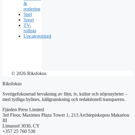
&
reglering
Spel
Sport
TV-
rollista
Uncategorized
© 2026 Riksfokus
Riksfokus
Sverigefokuserad bevakning av film, tv, kultur och nöjesnyheter –
med tydliga bylines, källgranskning och redaktionell transparens.
Fjärden Press Limited
3rd Floor, Maximos Plaza Tower 1, 213 Archiepiskopou Makariou
III
Limassol 3030, CY
+357 25 760 530