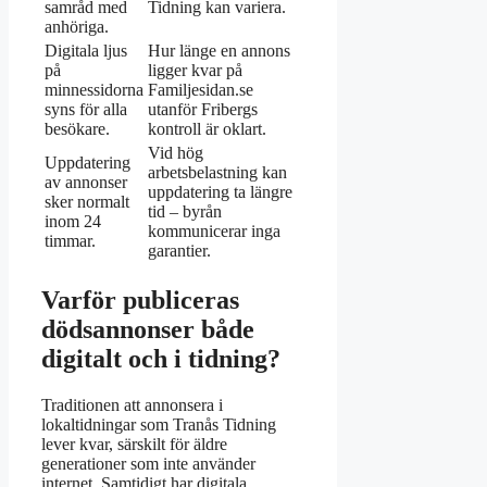
samråd med
Tidning kan variera.
anhöriga.
Digitala ljus
Hur länge en annons
på
ligger kvar på
minnessidorna
Familjesidan.se
syns för alla
utanför Fribergs
besökare.
kontroll är oklart.
Vid hög
Uppdatering
arbetsbelastning kan
av annonser
uppdatering ta längre
sker normalt
tid – byrån
inom 24
kommunicerar inga
timmar.
garantier.
Varför publiceras
dödsannonser både
digitalt och i tidning?
Traditionen att annonsera i
lokaltidningar som Tranås Tidning
lever kvar, särskilt för äldre
generationer som inte använder
internet. Samtidigt har digitala