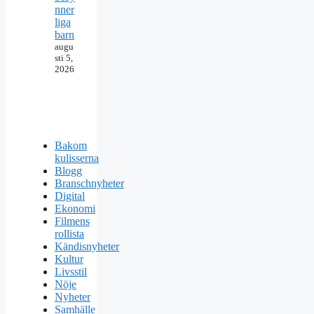
nner
liga
barn
augu
sti 5,
2026
Bakom
kulisserna
Blogg
Branschnyheter
Digital
Ekonomi
Filmens
rollista
Kändisnyheter
Kultur
Livsstil
Nöje
Nyheter
Samhälle