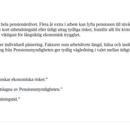
hela pensionärslivet. Flera år extra i arbete kan lyfta pensionen till niv
rt utbetalningstid eller tidigt uttag tydliga risker, framför allt för kvin
 viktigast för långsiktig ekonomisk trygghet.
ver individuell planering. Faktorer som arbetslivets längd, hälsa och ins
ing från Pensionsmyndigheten ger tydlig vägledning i valet mellan tidigt 
inskar ekonomiska risker.”
astslagna av Pensionsmyndigheten.”
alningstid.”