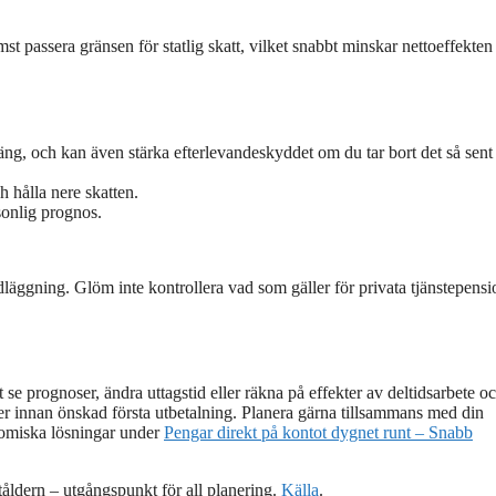
mst passera gränsen för statlig skatt, vilket snabbt minskar nettoeffekten 
äng, och kan även stärka efterlevandeskyddet om du tar bort det så sen
 hålla nere skatten.
sonlig prognos.
läggning. Glöm inte kontrollera vad som gäller för privata tjänstepensi
e prognoser, ändra uttagstid eller räkna på effekter av deltidsarbete o
r innan önskad första utbetalning. Planera gärna tillsammans med din
nomiska lösningar under
Pengar direkt på kontot dygnet runt – Snabb
tåldern – utgångspunkt för all planering.
Källa
.