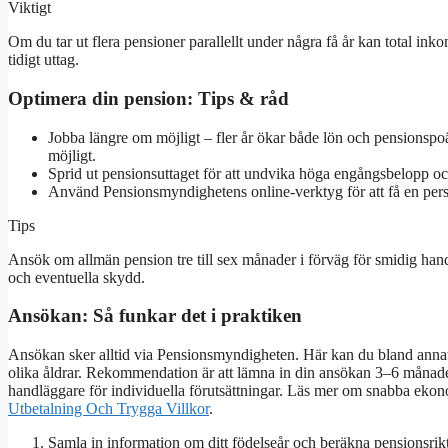
Viktigt
Om du tar ut flera pensioner parallellt under några få år kan total inko
tidigt uttag.
Optimera din pension: Tips & råd
Jobba längre om möjligt – fler år ökar både lön och pensionspo
möjligt.
Sprid ut pensionsuttaget för att undvika höga engångsbelopp och
Använd Pensionsmyndighetens online-verktyg för att få en per
Tips
Ansök om allmän pension tre till sex månader i förväg för smidig hand
och eventuella skydd.
Ansökan: Så funkar det i praktiken
Ansökan sker alltid via Pensionsmyndigheten. Här kan du bland annat s
olika åldrar. Rekommendation är att lämna in din ansökan 3–6 månade
handläggare för individuella förutsättningar. Läs mer om snabba eko
Utbetalning Och Trygga Villkor
.
Samla in information om ditt födelseår och beräkna pensionsrik