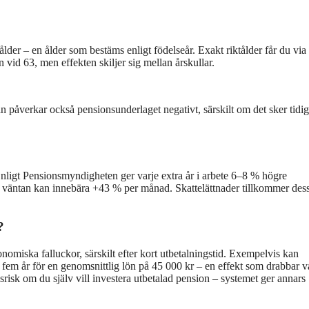
tålder – en ålder som bestäms enligt födelseår. Exakt riktålder får du via
 vid 63, men effekten skiljer sig mellan årskullar.
an påverkar också pensionsunderlaget negativt, särskilt om det sker tidigt
 Enligt Pensionsmyndigheten ger varje extra år i arbete 6–8 % högre
s väntan kan innebära +43 % per månad. Skattelättnader tillkommer de
?
nomiska falluckor, särskilt efter kort utbetalningstid. Exempelvis kan
em år för en genomsnittlig lön på 45 000 kr – en effekt som drabbar v
risk om du själv vill investera utbetalad pension – systemet ger annars