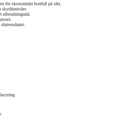
en för ekonomiskt bortfall på sikt.
da skyddsnivåer.
 utbetalningstid.
noser.
slutresultatet.
lacering
e