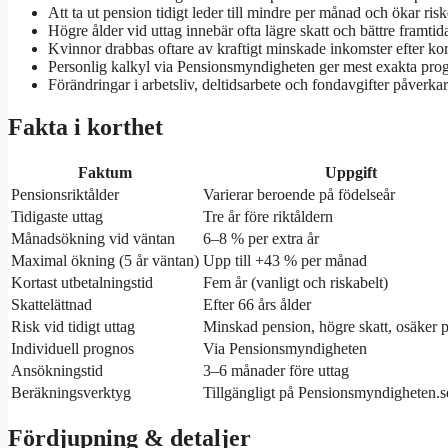
Att ta ut pension tidigt leder till mindre per månad och ökar risk
Högre ålder vid uttag innebär ofta lägre skatt och bättre framti
Kvinnor drabbas oftare av kraftigt minskade inkomster efter kort
Personlig kalkyl via Pensionsmyndigheten ger mest exakta prog
Förändringar i arbetsliv, deltidsarbete och fondavgifter påverkar 
Fakta i korthet
Faktum
Uppgift
Pensionsriktålder
Varierar beroende på födelseår
Tidigaste uttag
Tre år före riktåldern
Månadsökning vid väntan
6–8 % per extra år
Maximal ökning (5 år väntan)
Upp till +43 % per månad
Kortast utbetalningstid
Fem år (vanligt och riskabelt)
Skattelättnad
Efter 66 års ålder
Risk vid tidigt uttag
Minskad pension, högre skatt, osäker p
Individuell prognos
Via Pensionsmyndigheten
Ansökningstid
3–6 månader före uttag
Beräkningsverktyg
Tillgängligt på Pensionsmyndigheten.s
Fördjupning & detaljer