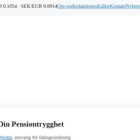
 0.1054 · SEK/EUR 0.0914
Om oss
Redaktionen
Källor
Kontakt
Nyhets
 Din Pensiontrygghet
Westin
, ansvarig för faktagranskning