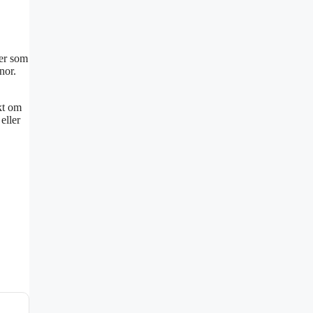
åer som
nor.
ikt om
eller