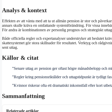
Analys & kontext
Effekten av att vänta med att ta ut allmän pension är stor och påverkar 
annars skulle kräva en omfattande systemförändring. För vissa innebär ko
För andra är kombinationen av personlig prognos och strategiskt uttag
Både officiella regler och expertanalyser understryker att beslutet krä
skattesystemet gör stora skillnader för resultatet. Verktyg och rådgivn
sent uttag.
Källor & citat
”Senare uttag av pension ger oftast högre månadsbelopp och m
”Regler kring pensionsriktålder och uttagstidpunkt är tydligt f
”Kvinnor riskerar ofta ett dramatiskt inkomstfall efter kort utbet
Sammanfattning
Relaterade artiklar