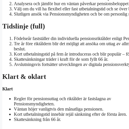
Analysera och jämför hur en väntan påverkar pensionsbeloppet j
Välj om du vill ha flexibel eller fast utbetalningstid och se öve
Slutligen ansök via Pensionsmyndigheten och be om personlig 
Tidslinje (full)
Födelseår fastställer din individuella pensionsriktålder enligt 
Tre år före riktåldern blir det möjligt att ansöka om uttag av a
beslut.
Kort utbetalningstid på fem år introduceras och blir populär – fö
Skattesänkningar träder i kraft för de som fyllt 66 år.
Avslutningsvis fortsätter utvecklingen av digitala pensionsver
Klart & oklart
Klart
Regler för pensionsuttag och riktålder är fastslagna av
Pensionsmyndigheten.
Väntan höjer vanligtvis den månatliga pensionen.
Kort utbetalningstid innebär rejäl sänkning efter de första åren.
Skattesänkning från 66 år.