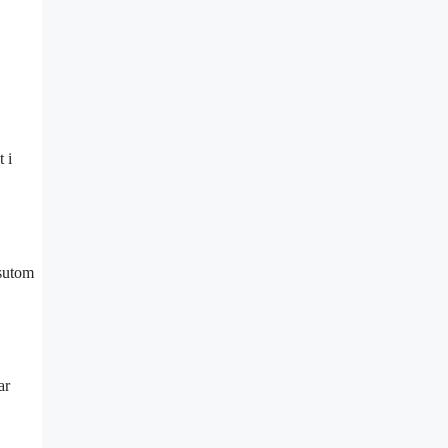
 i
ssutom
ar