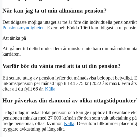
När kan jag ta ut min allmänna pension?
Det tidigaste möjliga uttaget är tre år före din individuella pensionsrik
Pensionsmyndigheten
. Exempel: Födda 1960 kan tidigast ta ut pension
Att tänka på
Att gå ner till deltid under flera år minskar inte bara din månadslön ut
karriären.
Varför bör du vänta med att ta ut din pension?
Ett senare uttag av pension lyfter det månadsvisa beloppet betydligt.
inkomstpension per månad upp till 44 375 kr (2022 års max). Fem år
efter att du fyllt 66 år.
Källa
.
Hur påverkas din ekonomi av olika uttagstidpunkter
Tidigt uttag minskar total pension och kan ge upphov till oväntade eko
pensionen minska med 27 000 kr/mån för den som valt utbetalning på f
tredje pensionär, oftast kvinnor.
Källa
. Dessutom tillkommer placerings
tryggare avkastning på lång sikt.