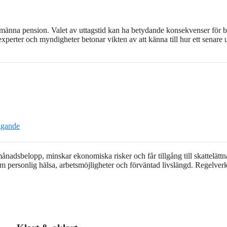
 allmänna pension. Valet av uttagstid kan ha betydande konsekvenser för 
perter och myndigheter betonar vikten av att känna till hur ett senare 
ggande
månadsbelopp, minskar ekonomiska risker och får tillgång till skattelätt
åsom personlig hälsa, arbetsmöjligheter och förväntad livslängd. Regelverk