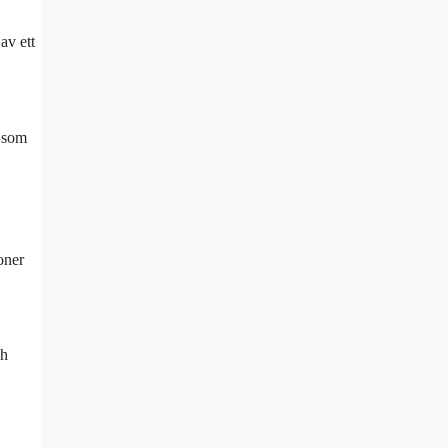
av ett
t som
oner
ch