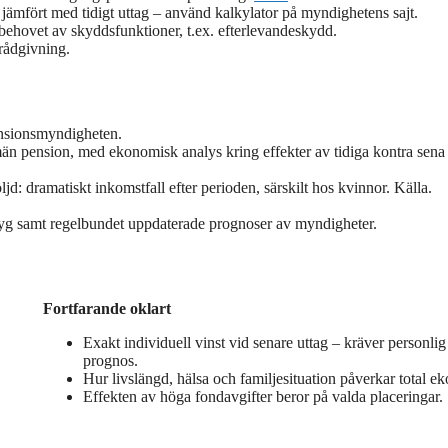
ämfört med tidigt uttag – använd kalkylator på myndighetens sajt.
r behovet av skyddsfunktioner, t.ex. efterlevandeskydd.
rådgivning.
Pensionsmyndigheten.
llmän pension, med ekonomisk analys kring effekter av tidiga kontra sena
ljd: dramatiskt inkomstfall efter perioden, särskilt hos kvinnor. Källa.
ktyg samt regelbundet uppdaterade prognoser av myndigheter.
Fortfarande oklart
Exakt individuell vinst vid senare uttag – kräver personlig
prognos.
Hur livslängd, hälsa och familjesituation påverkar total e
Effekten av höga fondavgifter beror på valda placeringar.