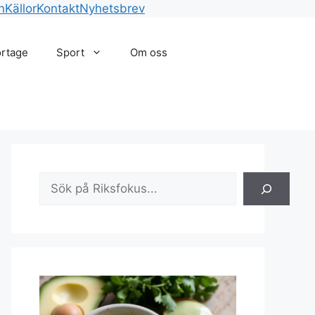
n
Källor
Kontakt
Nyhetsbrev
rtage
Sport
Om oss
Sök