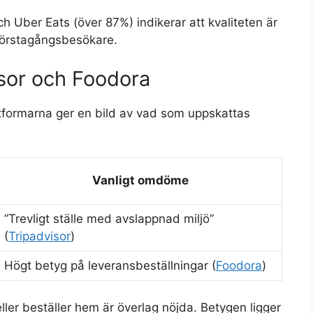
 Uber Eats (över 87%) indikerar att kvaliteten är
 förstagångsbesökare.
sor och Foodora
ttformarna ger en bild av vad som uppskattas
Vanligt omdöme
”Trevligt ställe med avslappnad miljö”
(
Tripadvisor
)
Högt betyg på leveransbeställningar (
Foodora
)
eller beställer hem är överlag nöjda. Betygen ligger