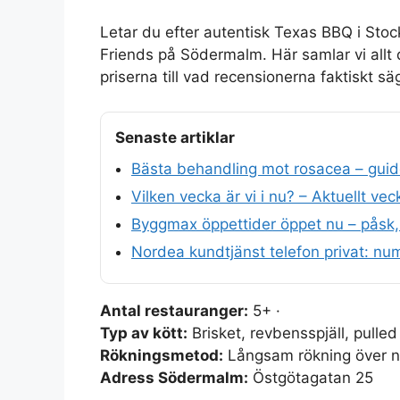
Letar du efter autentisk Texas BBQ i Stoc
Friends på Södermalm. Här samlar vi allt 
priserna till vad recensionerna faktiskt 
Senaste artiklar
Bästa behandling mot rosacea – guid
Vilken vecka är vi i nu? – Aktuellt 
Byggmax öppettider öppet nu – påsk, 
Nordea kundtjänst telefon privat: nu
Antal restauranger:
5+ ·
Typ av kött:
Brisket, revbensspjäll, pulled
Rökningsmetod:
Långsam rökning över n
Adress Södermalm:
Östgötagatan 25