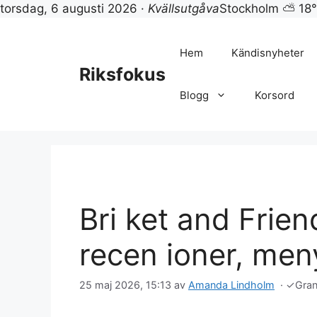
torsdag, 6 augusti 2026 ·
Kvällsutgåva
Stockholm ⛅ 18
Hoppa
till
Hem
Kändisnyheter
innehåll
Riksfokus
Blogg
Korsord
Bri ket and Frie
recen ioner, men
25 maj 2026, 15:13
av
Amanda Lindholm
·
✓
Gra