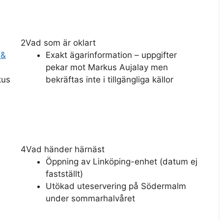
2
Vad som är oklart
 &
Exakt ägarinformation – uppgifter
pekar mot Markus Aujalay men
kus
bekräftas inte i tillgängliga källor
4
Vad händer härnäst
Öppning av Linköping-enhet (datum ej
fastställt)
Utökad uteservering på Södermalm
under sommarhalvåret