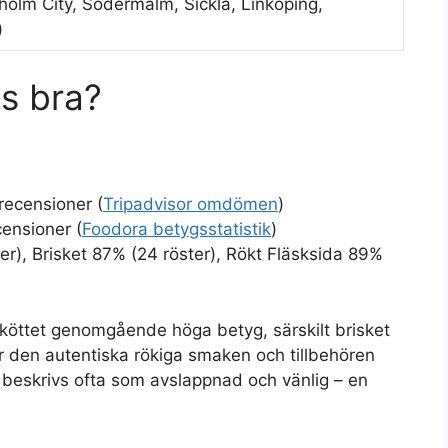
holm City, Södermalm, Sickla, Linköping,
)
ds bra?
recensioner (
Tripadvisor omdömen
)
censioner (
Foodora betygsstatistik
)
er), Brisket 87% (24 röster), Rökt Fläsksida 89%
r köttet genomgående höga betyg, särskilt brisket
 den autentiska rökiga smaken och tillbehören
beskrivs ofta som avslappnad och vänlig – en