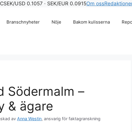
°C
SEK/USD 0.1057 · SEK/EUR 0.0915
Om oss
Redaktione
Branschnyheter
Nöje
Bakom kulisserna
Repo
nd Södermalm –
y & ägare
nskad av
Anna Westin
, ansvarig för faktagranskning