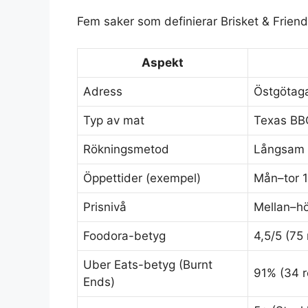
Fem saker som definierar Brisket & Frien
Aspekt
Adress
Östgötaga
Typ av mat
Texas BBQ
Rökningsmetod
Långsam 
Öppettider (exempel)
Mån–tor 1
Prisnivå
Mellan–hö
Foodora-betyg
4,5/5 (75 
Uber Eats-betyg (Burnt
91% (34 r
Ends)