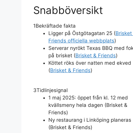
Snabböversikt
1
Bekräftade fakta
Ligger på Östgötagatan 25 (
Brisket
Friends officiella webbplats
)
Serverar nyrökt Texas BBQ med fo
på brisket (
Brisket & Friends
)
Köttet röks över natten med ekved
(
Brisket & Friends
)
3
Tidlinjesignal
1 maj 2025: öppet från kl. 12 med
kvällsmeny hela dagen (Brisket &
Friends)
Ny restaurang i Linköping planeras
(Brisket & Friends)