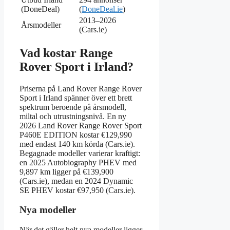
(DoneDeal)
(
DoneDeal.ie
)
2013–2026
Årsmodeller
(Cars.ie)
Vad kostar Range
Rover Sport i Irland?
Priserna på Land Rover Range Rover
Sport i Irland spänner över ett brett
spektrum beroende på årsmodell,
miltal och utrustningsnivå. En ny
2026 Land Rover Range Rover Sport
P460E EDITION kostar €129,990
med endast 140 km körda (Cars.ie).
Begagnade modeller varierar kraftigt:
en 2025 Autobiography PHEV med
9,897 km ligger på €139,900
(Cars.ie), medan en 2024 Dynamic
SE PHEV kostar €97,950 (Cars.ie).
Nya modeller
När det gäller helt nya modeller ligger