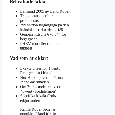
Bekräftade fakta
Lanserad 2005 av Land Rover
Tre generationer har
producerats
299 fordon tillgängliga på den
irländska marknaden 2026
Genomsnittspris €76,544 för
begagnade
PHEV-modeller dominerar
utbudet
Vad som är oklart
Exakta priser för Twenty
Redigeraion i Irland
Hur Brexit påverkar Norra
Irland-marknaden
Om 2020-modeller avser
”Twenty Redigeraion”
Specifika lokala Cork-
erbjudanden
Range Rover Sport är
populär i Irland för sin