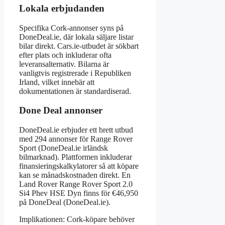
Lokala erbjudanden
Specifika Cork-annonser syns på
DoneDeal.ie, där lokala säljare listar
bilar direkt. Cars.ie-utbudet är sökbart
efter plats och inkluderar ofta
leveransalternativ. Bilarna är
vanligtvis registrerade i Republiken
Irland, vilket innebär att
dokumentationen är standardiserad.
Done Deal annonser
DoneDeal.ie erbjuder ett brett utbud
med 294 annonser för Range Rover
Sport (DoneDeal.ie irländsk
bilmarknad). Plattformen inkluderar
finansieringskalkylatorer så att köpare
kan se månadskostnaden direkt. En
Land Rover Range Rover Sport 2.0
Si4 Phev HSE Dyn finns för €46,950
på DoneDeal (DoneDeal.ie).
Implikationen: Cork-köpare behöver