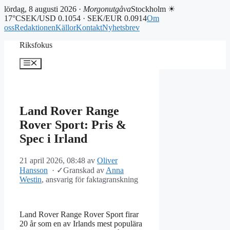
lördag, 8 augusti 2026 ·
Morgonutgåva
Stockholm ☀
17°C
SEK/USD 0.1054 · SEK/EUR 0.0914
Om
oss
Redaktionen
Källor
Kontakt
Nyhetsbrev
Hoppa
Riksfokus
till
innehåll
Meny
Land Rover Range
Rover Sport: Pris &
Spec i Irland
21 april 2026, 08:48
av
Oliver
Hansson
·
✓
Granskad av
Anna
Westin
, ansvarig för faktagranskning
Land Rover Range Rover Sport firar
20 år som en av Irlands mest populära