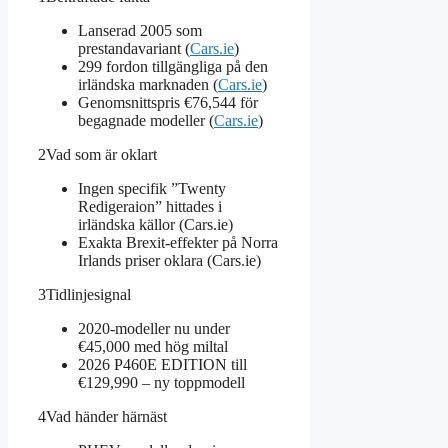
Lanserad 2005 som
prestandavariant (
Cars.ie
)
299 fordon tillgängliga på den
irländska marknaden (
Cars.ie
)
Genomsnittspris €76,544 för
begagnade modeller (
Cars.ie
)
2
Vad som är oklart
Ingen specifik ”Twenty
Redigeraion” hittades i
irländska källor (Cars.ie)
Exakta Brexit-effekter på Norra
Irlands priser oklara (Cars.ie)
3
Tidlinjesignal
2020-modeller nu under
€45,000 med hög miltal
2026 P460E EDITION till
€129,990 – ny toppmodell
4
Vad händer härnäst