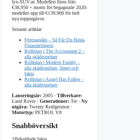
lyx-SUV:ar. Modellen finns från
€38,950 + moms för begagnade 2020-
modeller upp till €139,900 för helt
nya topputgåvor.
Senaste artiklar
Företagslån – Så Får Du Bästa
Finansieringen
Rollistan i The Accountant 2 –
alla skådespelare
Rollistan i Modern Family –
alla skådespelare, löner och
fakta
Rollistan i Angel Has Fallen –
alla skådespelare
Lanseringsår:
2005 ·
Tillverkare:
Land Rover ·
Generationer:
Tre ·
Ny
utgåva:
Twenty Redigeraion ·
Motortyp:
PETROL V8
Snabböversikt
1
Bekräftade fakta