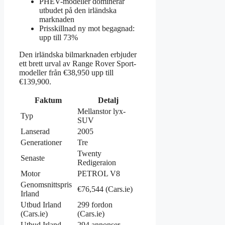
PHEV-modeller dominerar
utbudet på den irländska
marknaden
Prisskillnad ny mot begagnad:
upp till 73%
Den irländska bilmarknaden erbjuder
ett brett urval av Range Rover Sport-
modeller från €38,950 upp till
€139,900.
Faktum
Detalj
Mellanstor lyx-
Typ
SUV
Lanserad
2005
Generationer
Tre
Twenty
Senaste
Redigeraion
Motor
PETROL V8
Genomsnittspris
€76,544 (Cars.ie)
Irland
Utbud Irland
299 fordon
(Cars.ie)
(Cars.ie)
Utbud Irland
294 annonser