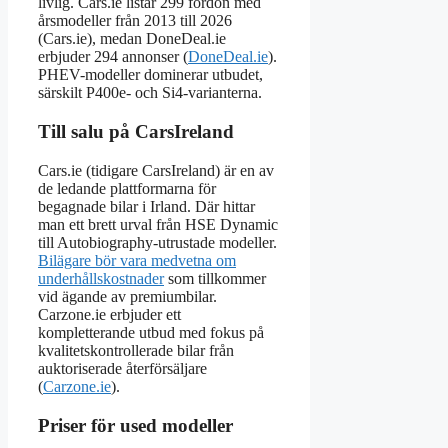
livlig. Cars.ie listar 299 fordon med
årsmodeller från 2013 till 2026
(Cars.ie), medan DoneDeal.ie
erbjuder 294 annonser (
DoneDeal.ie
).
PHEV-modeller dominerar utbudet,
särskilt P400e- och Si4-varianterna.
Till salu på CarsIreland
Cars.ie (tidigare CarsIreland) är en av
de ledande plattformarna för
begagnade bilar i Irland. Där hittar
man ett brett urval från HSE Dynamic
till Autobiography-utrustade modeller.
Bilägare bör vara medvetna om
underhållskostnader
som tillkommer
vid ägande av premiumbilar.
Carzone.ie erbjuder ett
kompletterande utbud med fokus på
kvalitetskontrollerade bilar från
auktoriserade återförsäljare
(
Carzone.ie
).
Priser för used modeller