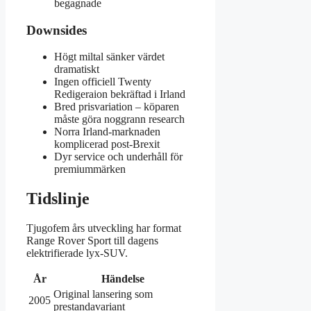
begagnade
Downsides
Högt miltal sänker värdet
dramatiskt
Ingen officiell Twenty
Redigeraion bekräftad i Irland
Bred prisvariation – köparen
måste göra noggrann research
Norra Irland-marknaden
komplicerad post-Brexit
Dyr service och underhåll för
premiummärken
Tidslinje
Tjugofem års utveckling har format
Range Rover Sport till dagens
elektrifierade lyx-SUV.
År
Händelse
Original lansering som
2005
prestandavariant