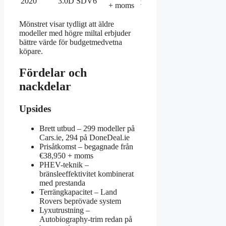
2020
3.0D SDV6
Carzone.ie
+ moms
Mönstret visar tydligt att äldre
modeller med högre miltal erbjuder
bättre värde för budgetmedvetna
köpare.
Fördelar och
nackdelar
Upsides
Brett utbud – 299 modeller på
Cars.ie, 294 på DoneDeal.ie
Prisåtkomst – begagnade från
€38,950 + moms
PHEV-teknik –
bränsleeffektivitet kombinerat
med prestanda
Terrängkapacitet – Land
Rovers beprövade system
Lyxutrustning –
Autobiography-trim redan på