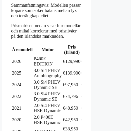
Sammanfattningsvis: Modellen passar
köpare som söker balans mellan lyx
och terrängkapacitet.
Prismatrisen nedan visar hur modellår
och miltal korrelerar med prisnivåer
på den irländska marknaden.
Pris
Årsmodell
Motor
Källa
(Irland)
P460E
2026
€129,990
Cars.ie
EDITION
3.0 Si4 PHEV
2025
€139,900
Cars.ie
Autobiography
3.0 Si4 PHEV
2024
€97,950
Cars.ie
Dynamic SE
3.0 Si4 PHEV
2022
€74,796
Cars.ie
Dynamic SE
2.0 Si4 PHEV
2021
€48,950
Cars.ie
HSE Dynamic
2.0 P400E
2020
€42,950
Cars.ie
HSE Dynamic
€38,950