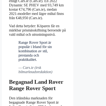
enligt Cars.ie (Cars.ie). En 2022
Dynamic SE PHEV med 93,749 km
kostar €74,796 (Cars.ie), medan
2021-modeller med lägre miltal finns
från €48,950 (Cars.ie).
Vad detta betyder: Köparen får en
märkbar prismässkiftning beroende på
vald miltal och utrustningsnivå.
Range Rover Sport är
populär i Irland för sin
kombination av stil,
prestanda och
praktikalitet.
— Cars.ie (irsk
bilmarknadsredaktion)
Begagnad Land Rover
Range Rover Sport
Den irländska marknaden för
begagnade Range Rover Sport är