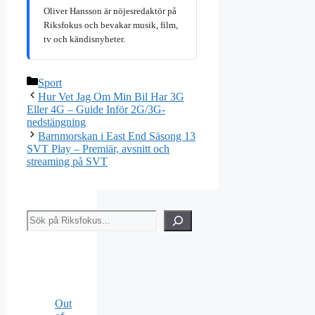
Oliver Hansson är nöjesredaktör på
Riksfokus och bevakar musik, film,
tv och kändisnyheter.
Kategorier
Sport
Hur Vet Jag Om Min Bil Har 3G
Eller 4G – Guide Inför 2G/3G-
nedstängning
Barnmorskan i East End Säsong 13
SVT Play – Premiär, avsnitt och
streaming på SVT
Sök
Out