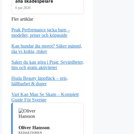
alla skådespelare
6 jun 2026
Fler artiklar
Peak Performance jacka barn –
modeller, priser och köpguide
Kan hundar äta morot? Säker mängd,
råa vs kokta, risker
Saker du kan göra i Prag: Sevärdheter,
tips och gratis aktiviteter
Huda Beauty läppfläck – pris,
hållbarhet & duper
Vart Kan Man Se Skam – Komplett
Guide För Sverige
Oliver Hansson
REDAKTIONEN