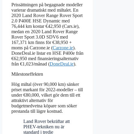
Prissättningen på begagnade modeller
varierar dramatiskt med miltalet. En
2020 Land Rover Range Rover Sport
2.0 P400E HSE Dynamic med
76,444 km kostar €42,950 (Cars.ie),
medan en 2020 Land Rover Range
Rover Sport 3.0D SDV6 med
167,371 km finns för €38,950 +
moms på Carzone.ie (
Carzone.ie
).
DoneDeal.ie listar en HSE P400e från
€62,950 med finansieringsalternativ
från €1,023/månad (
DoneDeal.ie
).
Milestoneffekten
Hög miltal (över 90,000 km) sänker
priset markant för 2022-modeller – till
under €80,000, vilket gör dem till ett
attraktivt alternativ för
budgetmedvetna köpare som söker
prestanda till lägre kostnad.
Land Rover bekräftar att
PHEV-tekniken nu är
standard i tredje