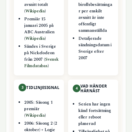
avsnitt totalt
birollsbesättninga
(
Wikipedia
)
r per enskilt
avsnitt är inte
Premiär 15
offentligt
januari 2005 på
sammanställda
ABC Australien
(
Wikipedia
)
Detaljerade
sändningsdatum i
Sändes i Sverige
Sverige efter
på Nickelodeon
2007
från 2007 (
Svensk
Filmdatabas
)
VAD HÄNDER
3
TIDLINJESIGNAL
4
HÄRNÄST
2005: Säsong 1
Serien har ingen
premiär
känd fortsättning
(
Wikipedia
)
eller reboot
2006: Säsong 2 (2
planerad
oktober) + Logie
Tillgänglighet på