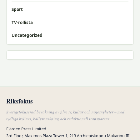
Sport
TV-rollista
Uncategorized
Riksfokus
Sverigefokuserad bevakning av film, tv, kultur och nöjesnyheter – med
tydliga bylines, källgranskning och redaktionell transparens.
Fjärden Press Limited
3rd Floor, Maximos Plaza Tower 1, 213 Archiepiskopou Makariou III