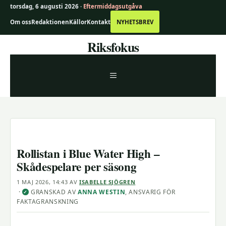
torsdag, 6 augusti 2026 ·
Eftermiddagsutgåva
Om oss
Redaktionen
Källor
Kontakt
NYHETSBREV
Hoppa
Riksfokus
till
innehåll
MENY
Rollistan i Blue Water High –
Skådespelare per säsong
1 MAJ 2026, 14:43
AV
ISABELLE SJÖGREN
·
GRANSKAD AV
ANNA WESTIN
, ANSVARIG FÖR
✓
FAKTAGRANSKNING