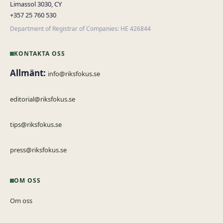
Limassol 3030, CY
+357 25 760 530
Department of Registrar of Companies: HE 426844
KONTAKTA OSS
Allmänt:
info@riksfokus.se
editorial@riksfokus.se
tips@riksfokus.se
press@riksfokus.se
OM OSS
Om oss