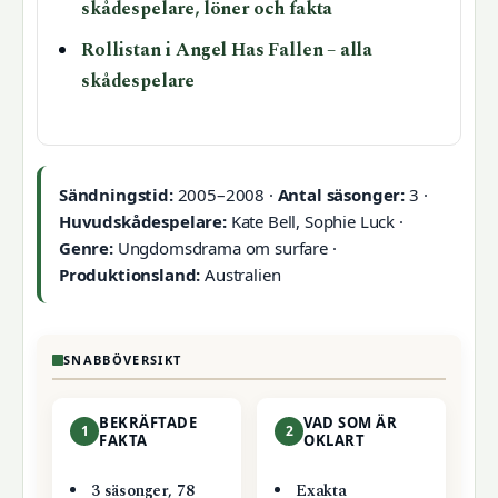
skådespelare, löner och fakta
Rollistan i Angel Has Fallen – alla
skådespelare
Sändningstid:
2005–2008 ·
Antal säsonger:
3 ·
Huvudskådespelare:
Kate Bell, Sophie Luck ·
Genre:
Ungdomsdrama om surfare ·
Produktionsland:
Australien
SNABBÖVERSIKT
BEKRÄFTADE
VAD SOM ÄR
1
2
FAKTA
OKLART
3 säsonger, 78
Exakta