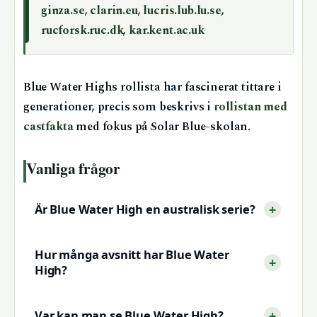
ginza.se
,
clarin.eu
,
lucris.lub.lu.se
,
rucforsk.ruc.dk
,
kar.kent.ac.uk
Blue Water Highs rollista har fascinerat tittare i
generationer, precis som beskrivs i
rollistan med
castfakta
med fokus på Solar Blue-skolan.
Vanliga frågor
Är Blue Water High en australisk serie?
Hur många avsnitt har Blue Water
High?
Var kan man se Blue Water High?