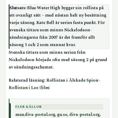
Slutsats:
Blue Water High bygger sin rollista på
ett ovanligt sätt – med nästan helt ny besättning
varje säsong. Kate Bell är series fasta punkt. För
svenska tittare som minns Nickelodeon-
sändningarna från 2007 är det framför allt
säsong 1 och 2 som stannat kvar.
Svenska tittare som minns serien från
Nickelodeon började ofta med säsong 2 på grund
av sändningsschemat.
Relaterad läsning:
Rollistan i Älskade Spion
·
Rollistan i Lee (film)
FLER KÄLLOR
mau.diva-portal.org
,
gu.se
,
diva-portal.org
,