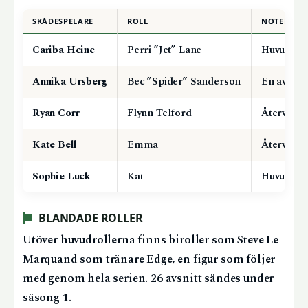
SKÅDESPELARE
ROLL
NOTERING
Cariba Heine
Perri ”Jet” Lane
Huvudroll
Annika Ursberg
Bec ”Spider” Sanderson
En av gr
Ryan Corr
Flynn Telford
Återvände
Kate Bell
Emma
Återvände
Sophie Luck
Kat
Huvudroll
BLANDADE ROLLER
Utöver huvudrollerna finns biroller som Steve Le
Marquand som tränare Edge, en figur som följer
med genom hela serien. 26 avsnitt sändes under
säsong 1.