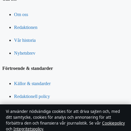
Om oss
Redaktionen
Vår historia
Nyhetsbrev
Förtroende & standarder
Källor & standarder
Redaktionell policy
Rättelsepolicy
Vi använder nödvändiga cookies för att driva sajten och, med
ditt samtycke, cookies för analys och annonsering för att
Tillgänglighetsredogörelse
förbättra den och finansiera vår journalistik. Se vår
Cookiepolicy
och
Integritetspolicy
.