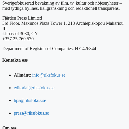
Sverigefokuserad bevakning av film, tv, kultur och nöjesnyheter –
med tydliga bylines, källgranskning och redaktionell transparens.
Fjärden Press Limited
3rd Floor, Maximos Plaza Tower 1, 213 Archiepiskopou Makariou
III
Limassol 3030, CY
+357 25 760 530
Department of Registrar of Companies: HE 426844
Kontakta oss
Allmänt:
info@riksfokus.se
editorial@riksfokus.se
tips@riksfokus.se
press@riksfokus.se
Om oss