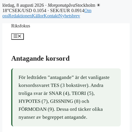
lördag, 8 augusti 2026 ·
Morgonutgåva
Stockholm ☀
18°C
SEK/USD 0.1054 · SEK/EUR 0.0914
Om
oss
Redaktionen
Källor
Kontakt
Nyhetsbrev
Hoppa
Riksfokus
till
innehåll
Meny
Antagande korsord
För ledtråden ”antagande” är det vanligaste
korsordssvaret TES (3 bokstäver). Andra
troliga svar är SNAR (4), TEORI (5),
HYPOTES (7), GISSNING (8) och
FÖRMODAN (9). Dessa ord täcker olika
nyanser av begreppet antagande.