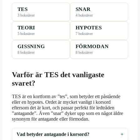
TES
SNAR
3 bokstäver
4 bokstäver
TEORI
HYPOTES
5 bokstäver
7 bokstäver
GISSNING
FÖRMODAN
8 bokstäver
8 bokstäver
Varför är TES det vanligaste
svaret?
TES är en kortform av ”tes”, som betyder ett påstående
eller en hypotes. Ordet är mycket vanligt i korsord
eftersom det är kort, och passar perfekt för ledtråden
”antagande”. Även ”snar” dyker upp som en något äldre
synonym för antagande eller förmodan.
Vad betyder antagande i korsord?