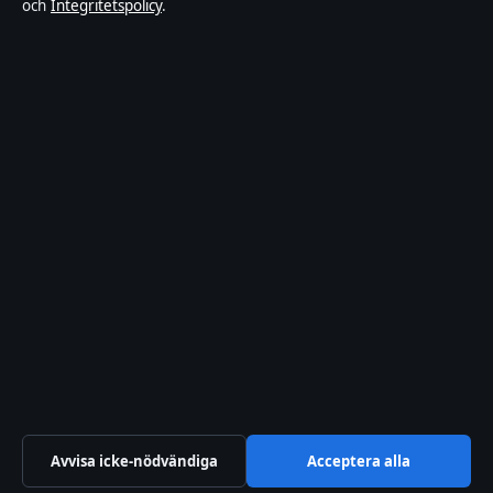
och
Integritetspolicy
.
Integritetspolicy
Om Riksfokus i korthet
Riksfokus är en oberoende svensk digital nyhetssajt med fokus på
film, tv, kultur och nöjesnyheter. Varje artikel har en namngiven
byline, granskas av en redaktör och faktagranskas innan publicering.
Innehållet är endast avsett för allmän information. Allmänna
förfrågningar:
hello@riksfokus.se
. Rättelser:
hello@riksfokus.se
.
Utgivare:
Fjärden Press Limited, Limassol ·
Ansvarig utgivare:
Viktor Holmgren, Chefredaktör · Department of Registrar of
Companies HE 426844
© 2026 Riksfokus · Fjärden Press Limited ·
Så verifierar vi vår rapportering
·
WorldRSS
Avvisa icke-nödvändiga
Acceptera alla
↑