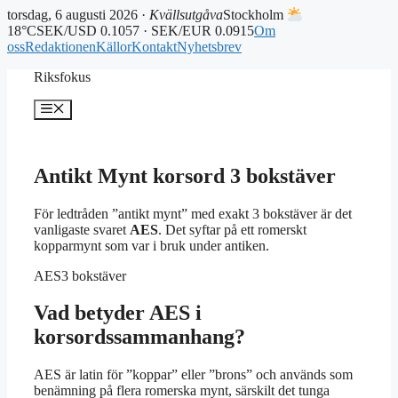
torsdag, 6 augusti 2026 ·
Kvällsutgåva
Stockholm
18°C
SEK/USD 0.1057 · SEK/EUR 0.0915
Om
oss
Redaktionen
Källor
Kontakt
Nyhetsbrev
Hoppa
Riksfokus
till
innehåll
Meny
Antikt Mynt korsord 3 bokstäver
För ledtråden ”antikt mynt” med exakt 3 bokstäver är det
vanligaste svaret
AES
. Det syftar på ett romerskt
kopparmynt som var i bruk under antiken.
AES
3 bokstäver
Vad betyder AES i
korsordssammanhang?
AES är latin för ”koppar” eller ”brons” och används som
benämning på flera romerska mynt, särskilt det tunga