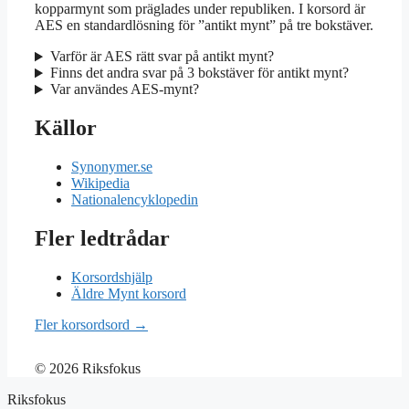
kopparmynt som präglades under republiken. I korsord är
AES en standardlösning för ”antikt mynt” på tre bokstäver.
Varför är AES rätt svar på antikt mynt?
Finns det andra svar på 3 bokstäver för antikt mynt?
Var användes AES-mynt?
Källor
Synonymer.se
Wikipedia
Nationalencyklopedin
Fler ledtrådar
Korsordshjälp
Äldre Mynt korsord
Fler korsordsord →
© 2026 Riksfokus
Riksfokus