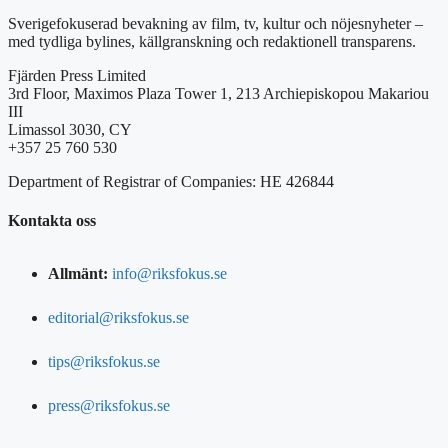
Sverigefokuserad bevakning av film, tv, kultur och nöjesnyheter –
med tydliga bylines, källgranskning och redaktionell transparens.
Fjärden Press Limited
3rd Floor, Maximos Plaza Tower 1, 213 Archiepiskopou Makariou
III
Limassol 3030, CY
+357 25 760 530
Department of Registrar of Companies: HE 426844
Kontakta oss
Allmänt:
info@riksfokus.se
editorial@riksfokus.se
tips@riksfokus.se
press@riksfokus.se