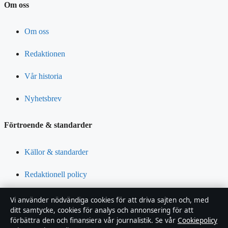
Om oss
Om oss
Redaktionen
Vår historia
Nyhetsbrev
Förtroende & standarder
Källor & standarder
Redaktionell policy
Rättelsepolicy
Vi använder nödvändiga cookies för att driva sajten och, med
ditt samtycke, cookies för analys och annonsering för att
Tillgänglighetsredogörelse
förbättra den och finansiera vår journalistik. Se vår
Cookiepolicy