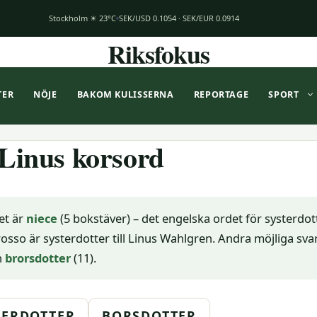
Stockholm ☀ 23°C
SEK/USD 0.1054 · SEK/EUR 0.0914
Riksfokus
TER
NÖJE
BAKOM KULISSERNA
REPORTAGE
SPORT
Linus korsord
et är
niece
(5 bokstäver) – det engelska ordet för systerdott
sso är systerdotter till Linus Wahlgren. Andra möjliga svar
h
brorsdotter
(11).
TERDOTTER
BORSDOTTER