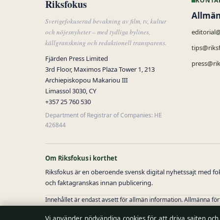
KONTA
Riksfokus
Allmän
Sverigefokuserad bevakning av film, tv, kultur
och nöjesnyheter – med tydliga bylines,
editorial
källgranskning och redaktionell transparens.
tips@riks
Fjärden Press Limited
press@rik
3rd Floor, Maximos Plaza Tower 1, 213
Archiepiskopou Makariou III
Limassol 3030, CY
+357 25 760 530
Department of Registrar of Companies: HE
426844
Om Riksfokus i korthet
Riksfokus är en oberoende svensk digital nyhetssajt med foku
och faktagranskas innan publicering.
Innehållet är endast avsett för allmän information. Allmänna fö
Vi använder nödvändiga cookies för att driva sajten och