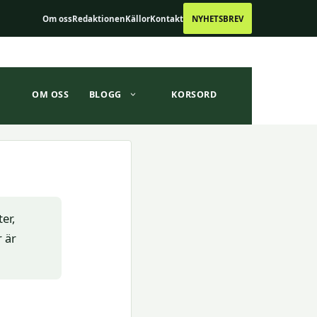
Om oss
Redaktionen
Källor
Kontakt
NYHETSBREV
OM OSS
BLOGG
KORSORD
er,
 är