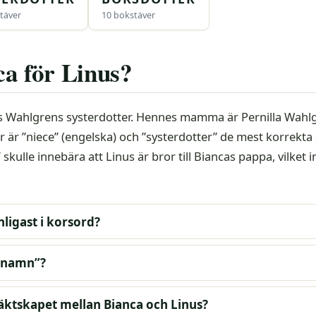
täver
10 bokstäver
ca för Linus?
us Wahlgrens systerdotter. Hennes mamma är Pernilla Wahl
för är ”niece” (engelska) och ”systerdotter” de mest korrekta
skulle innebära att Linus är bror till Biancas pappa, vilket i
nligast i korsord?
örnamn”?
äktskapet mellan Bianca och Linus?