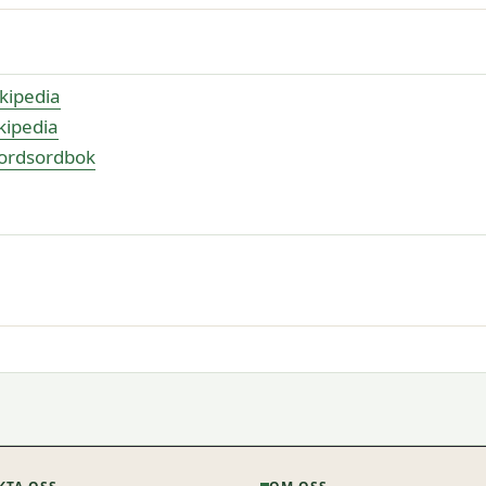
kipedia
kipedia
sordsordbok