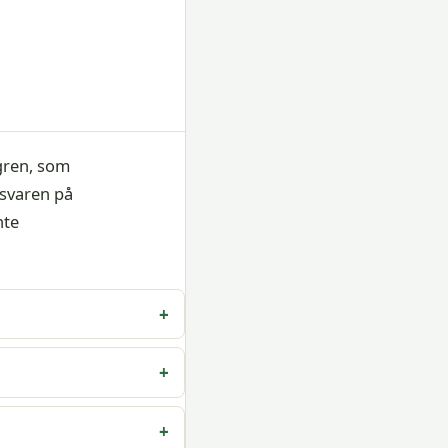
gren, som
 svaren på
nte