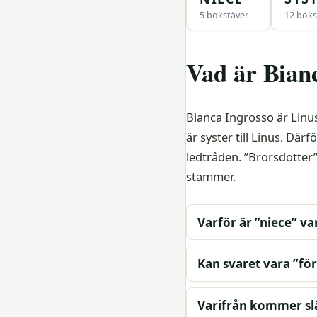
5 bokstäver
12 boks
Vad är Bian
Bianca Ingrosso är Lin
är syster till Linus. Där
ledtråden. ”Brorsdotter” 
stämmer.
Varför är ”niece” va
Kan svaret vara ”f
Varifrån kommer sl