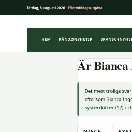
lördag, 8 augusti 2026 ·
Eftermiddagsutgåva
Hoppa
till
innehåll
HEM
KÄNDISNYHETER
BRANSCHNYHE
Är Bianca 
Det mest troliga svar
eftersom Bianca Ingro
systerdotter
(12) oc
NIECE
SYS