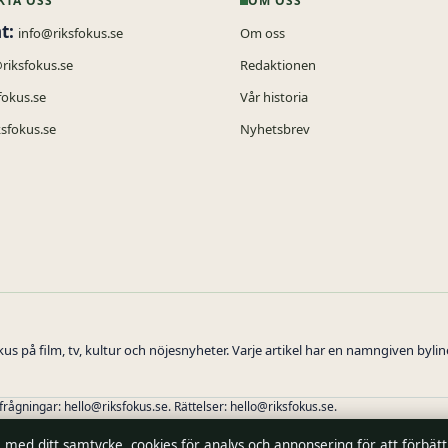
KTA OSS
OM OSS
t:
info@riksfokus.se
Om oss
@riksfokus.se
Redaktionen
fokus.se
Vår historia
sfokus.se
Nyhetsbrev
s på film, tv, kultur och nöjesnyheter. Varje artikel har en namngiven byli
rfrågningar:
hello@riksfokus.se
. Rättelser:
hello@riksfokus.se
.
, med ditt samtycke, cookies för analys och annonsering för att förbät