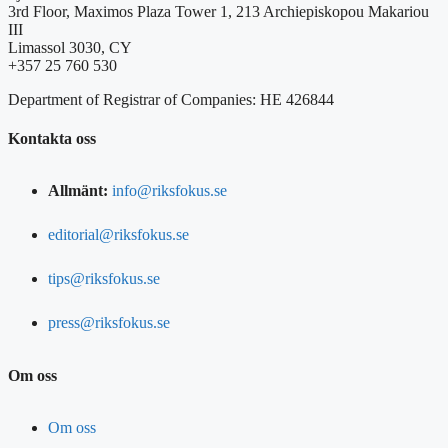
3rd Floor, Maximos Plaza Tower 1, 213 Archiepiskopou Makariou
III
Limassol 3030, CY
+357 25 760 530
Department of Registrar of Companies: HE 426844
Kontakta oss
Allmänt:
info@riksfokus.se
editorial@riksfokus.se
tips@riksfokus.se
press@riksfokus.se
Om oss
Om oss