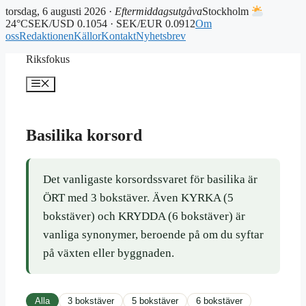
torsdag, 6 augusti 2026 ·
Eftermiddagsutgåva
Stockholm
24°C
SEK/USD 0.1054 · SEK/EUR 0.0912
Om
oss
Redaktionen
Källor
Kontakt
Nyhetsbrev
Hoppa
Riksfokus
till
innehåll
Meny
Basilika korsord
Det vanligaste korsordssvaret för basilika är
ÖRT med 3 bokstäver. Även KYRKA (5
bokstäver) och KRYDDA (6 bokstäver) är
vanliga synonymer, beroende på om du syftar
på växten eller byggnaden.
Alla
3 bokstäver
5 bokstäver
6 bokstäver