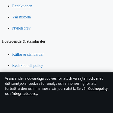
Redaktionen
Vår historia
Nyhetsbrev
Förtroende & standarder
Källor & standarder
Redaktionell policy
Rättelsepolicy
Vi använder nödvändiga cookies för att driva sajten och, med
ditt samtycke, cookies för analys och annonsering för att
Tillgänglighetsredogörelse
förbättra den och finansiera vår journalistik. Se vår
Cookiepolicy
och
Integritetspolicy
.
Integritetspolicy
Om Riksfokus i korthet