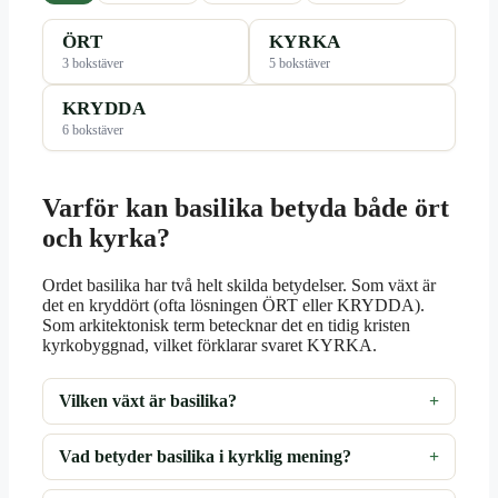
ÖRT
KYRKA
3 bokstäver
5 bokstäver
KRYDDA
6 bokstäver
Varför kan basilika betyda både ört
och kyrka?
Ordet basilika har två helt skilda betydelser. Som växt är
det en kryddört (ofta lösningen ÖRT eller KRYDDA).
Som arkitektonisk term betecknar det en tidig kristen
kyrkobyggnad, vilket förklarar svaret KYRKA.
Vilken växt är basilika?
Vad betyder basilika i kyrklig mening?