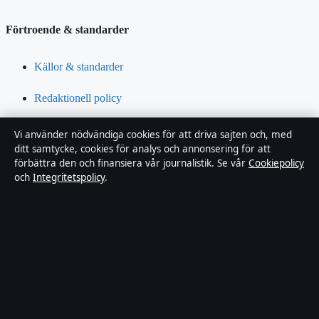
Förtroende & standarder
Källor & standarder
Redaktionell policy
Rättelsepolicy
Vi använder nödvändiga cookies för att driva sajten och, med
ditt samtycke, cookies för analys och annonsering för att
Tillgänglighetsredogörelse
förbättra den och finansiera vår journalistik. Se vår
Cookiepolicy
och
Integritetspolicy
.
Integritetspolicy
Om Riksfokus i korthet
Riksfokus är en oberoende svensk digital nyhetssajt med fokus på
film, tv, kultur och nöjesnyheter. Varje artikel har en namngiven
byline, granskas av en redaktör och faktagranskas innan publicering.
Innehållet är endast avsett för allmän information. Allmänna