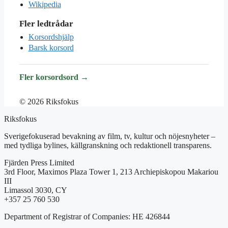
Wikipedia
Fler ledtrådar
Korsordshjälp
Barsk korsord
Fler korsordsord →
© 2026 Riksfokus
Riksfokus
Sverigefokuserad bevakning av film, tv, kultur och nöjesnyheter –
med tydliga bylines, källgranskning och redaktionell transparens.
Fjärden Press Limited
3rd Floor, Maximos Plaza Tower 1, 213 Archiepiskopou Makariou
III
Limassol 3030, CY
+357 25 760 530
Department of Registrar of Companies: HE 426844