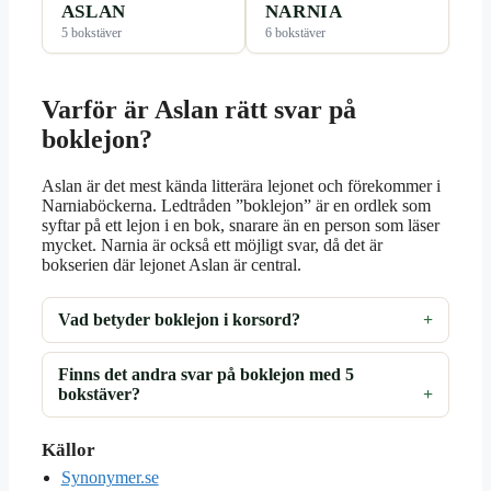
ASLAN
NARNIA
5 bokstäver
6 bokstäver
Varför är Aslan rätt svar på
boklejon?
Aslan är det mest kända litterära lejonet och förekommer i
Narniaböckerna. Ledtråden ”boklejon” är en ordlek som
syftar på ett lejon i en bok, snarare än en person som läser
mycket. Narnia är också ett möjligt svar, då det är
bokserien där lejonet Aslan är central.
Vad betyder boklejon i korsord?
Finns det andra svar på boklejon med 5
bokstäver?
Källor
Synonymer.se