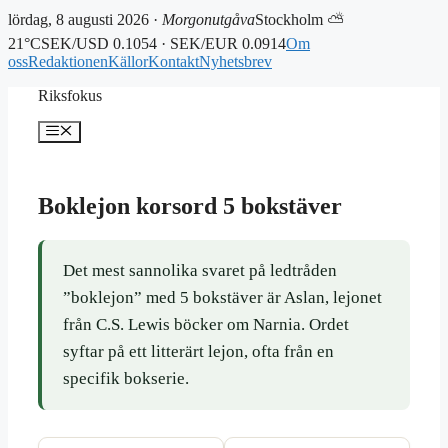
lördag, 8 augusti 2026 ·
Morgonutgåva
Stockholm ⛅
21°C
SEK/USD 0.1054 · SEK/EUR 0.0914
Om
oss
Redaktionen
Källor
Kontakt
Nyhetsbrev
Hoppa
Riksfokus
till
innehåll
Meny
Boklejon korsord 5 bokstäver
Det mest sannolika svaret på ledtråden
”boklejon” med 5 bokstäver är Aslan, lejonet
från C.S. Lewis böcker om Narnia. Ordet
syftar på ett litterärt lejon, ofta från en
specifik bokserie.