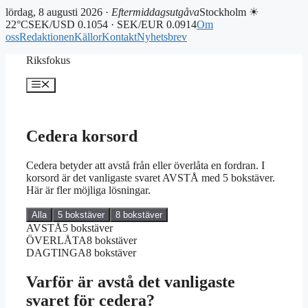
lördag, 8 augusti 2026 ·
Eftermiddagsutgåva
Stockholm ☀
22°C
SEK/USD 0.1054 · SEK/EUR 0.0914
Om
oss
Redaktionen
Källor
Kontakt
Nyhetsbrev
Hoppa
Riksfokus
till
innehåll
Meny
Cedera korsord
Cedera betyder att avstå från eller överlåta en fordran. I
korsord är det vanligaste svaret AVSTÅ med 5 bokstäver.
Här är fler möjliga lösningar.
Alla
5 bokstäver
8 bokstäver
AVSTÅ
5 bokstäver
ÖVERLÅTA
8 bokstäver
DAGTINGA
8 bokstäver
Varför är avstå det vanligaste
svaret för cedera?