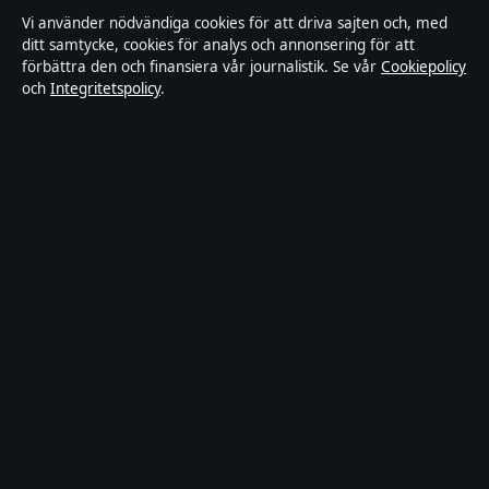
Rättelsepolicy
Vi använder nödvändiga cookies för att driva sajten och, med
ditt samtycke, cookies för analys och annonsering för att
Tillgänglighetsredogörelse
förbättra den och finansiera vår journalistik. Se vår
Cookiepolicy
och
Integritetspolicy
.
Integritetspolicy
Om Riksfokus i korthet
Riksfokus är en oberoende svensk digital nyhetssajt med fokus på
film, tv, kultur och nöjesnyheter. Varje artikel har en namngiven
byline, granskas av en redaktör och faktagranskas innan publicering.
Innehållet är endast avsett för allmän information. Allmänna
förfrågningar:
hello@riksfokus.se
. Rättelser:
hello@riksfokus.se
.
Utgivare:
Fjärden Press Limited, Limassol ·
Ansvarig utgivare:
Viktor Holmgren, Chefredaktör · Department of Registrar of
Companies HE 426844
© 2026 Riksfokus · Fjärden Press Limited ·
Så verifierar vi vår rapportering
·
WorldRSS