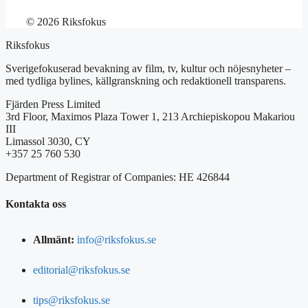
© 2026 Riksfokus
Riksfokus
Sverigefokuserad bevakning av film, tv, kultur och nöjesnyheter –
med tydliga bylines, källgranskning och redaktionell transparens.
Fjärden Press Limited
3rd Floor, Maximos Plaza Tower 1, 213 Archiepiskopou Makariou
III
Limassol 3030, CY
+357 25 760 530
Department of Registrar of Companies: HE 426844
Kontakta oss
Allmänt:
info@riksfokus.se
editorial@riksfokus.se
tips@riksfokus.se