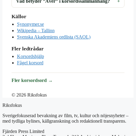
Vad betyder ”Äver” i korsordssammanhang?
Källor
Synonymer.se
Wikipedia – Tallinn
Svenska Akademiens ordlista (SAOL)
Fler ledtrådar
Korsordshjälp
Fågel korsord
Fler korsordsord →
© 2026 Riksfokus
Riksfokus
Sverigefokuserad bevakning av film, tv, kultur och nöjesnyheter –
med tydliga bylines, källgranskning och redaktionell transparens.
Fjärden Press Limited