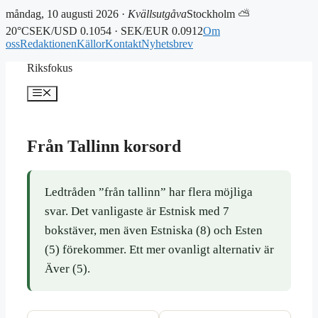
måndag, 10 augusti 2026 ·
Kvällsutgåva
Stockholm ⛅
20°C
SEK/USD 0.1054 · SEK/EUR 0.0912
Om
oss
Redaktionen
Källor
Kontakt
Nyhetsbrev
Hoppa
Riksfokus
till
innehåll
Meny
Från Tallinn korsord
Ledtråden ”från tallinn” har flera möjliga
svar. Det vanligaste är Estnisk med 7
bokstäver, men även Estniska (8) och Esten
(5) förekommer. Ett mer ovanligt alternativ är
Äver (5).