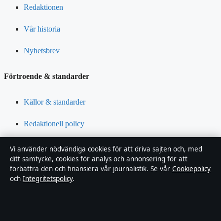
Redaktionen
Vår historia
Nyhetsbrev
Förtroende & standarder
Källor & standarder
Redaktionell policy
Rättelsepolicy
Vi använder nödvändiga cookies för att driva sajten och, med
ditt samtycke, cookies för analys och annonsering för att
Tillgänglighetsredogörelse
förbättra den och finansiera vår journalistik. Se vår
Cookiepolicy
och
Integritetspolicy
.
Integritetspolicy
Om Riksfokus i korthet