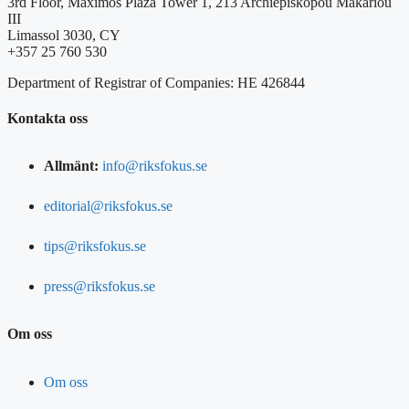
3rd Floor, Maximos Plaza Tower 1, 213 Archiepiskopou Makariou
III
Limassol 3030, CY
+357 25 760 530
Department of Registrar of Companies: HE 426844
Kontakta oss
Allmänt:
info@riksfokus.se
editorial@riksfokus.se
tips@riksfokus.se
press@riksfokus.se
Om oss
Om oss