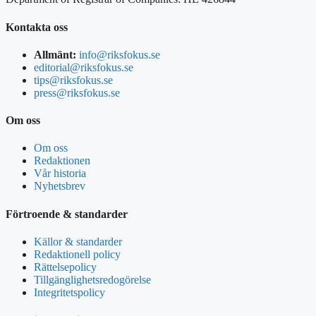
Kontakta oss
Allmänt:
info@riksfokus.se
editorial@riksfokus.se
tips@riksfokus.se
press@riksfokus.se
Om oss
Om oss
Redaktionen
Vår historia
Nyhetsbrev
Förtroende & standarder
Källor & standarder
Redaktionell policy
Rättelsepolicy
Tillgänglighetsredogörelse
Integritetspolicy