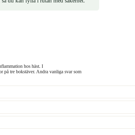
 så du kan fylla i rutan med säkerhet.
flammation hos häst. I
r på tre bokstäver. Andra vanliga svar som