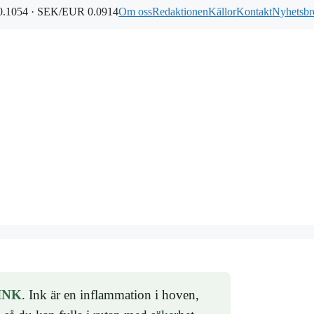
.1054 · SEK/EUR 0.0914
Om oss
Redaktionen
Källor
Kontakt
Nyhetsbr
INK
. Ink är en inflammation i hoven,