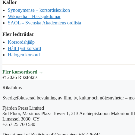
Källor
Synonymer.se – korsordslexikon
Wikipedia – Hästsjukdomar
SAOL – Svenska Akademiens ordlista
Fler ledtrådar
Korsordshjälp
Håll Tyst korsord
Halogen korsord
Fler korsordsord →
© 2026 Riksfokus
Riksfokus
Sverigefokuserad bevakning av film, tv, kultur och nöjesnyheter – med
Fjärden Press Limited
3rd Floor, Maximos Plaza Tower 1, 213 Archiepiskopou Makariou III
Limassol 3030, CY
+357 25 760 530
Department of Registrar of Companies: HE 426844