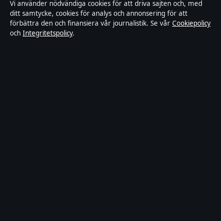
Vi använder nödvändiga cookies för att driva sajten och, med
ditt samtycke, cookies för analys och annonsering för att
Tillgänglighetsredogörelse
förbättra den och finansiera vår journalistik. Se vår
Cookiepolicy
och
Integritetspolicy
.
Integritetspolicy
Om Riksfokus i korthet
Riksfokus är en oberoende svensk digital nyhetssajt med fokus på
film, tv, kultur och nöjesnyheter. Varje artikel har en namngiven
byline, granskas av en redaktör och faktagranskas innan publicering.
Innehållet är endast avsett för allmän information. Allmänna
förfrågningar:
hello@riksfokus.se
. Rättelser:
hello@riksfokus.se
.
Utgivare:
Fjärden Press Limited, Limassol ·
Ansvarig utgivare:
Viktor Holmgren, Chefredaktör · Department of Registrar of
Companies HE 426844
© 2026 Riksfokus · Fjärden Press Limited ·
Så verifierar vi vår rapportering
·
WorldRSS