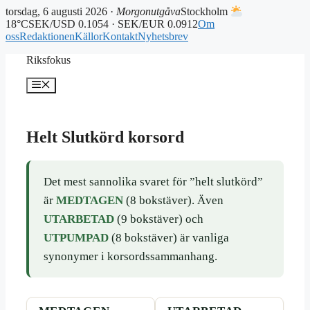
torsdag, 6 augusti 2026 ·
Morgonutgåva
Stockholm
18°C
SEK/USD 0.1054 · SEK/EUR 0.0912
Om
oss
Redaktionen
Källor
Kontakt
Nyhetsbrev
Hoppa
Riksfokus
till
innehåll
Meny
Helt Slutkörd korsord
Det mest sannolika svaret för ”helt slutkörd”
är
MEDTAGEN
(8 bokstäver). Även
UTARBETAD
(9 bokstäver) och
UTPUMPAD
(8 bokstäver) är vanliga
synonymer i korsordssammanhang.