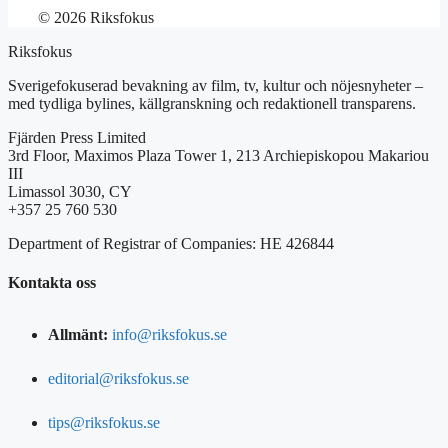
© 2026 Riksfokus
Riksfokus
Sverigefokuserad bevakning av film, tv, kultur och nöjesnyheter –
med tydliga bylines, källgranskning och redaktionell transparens.
Fjärden Press Limited
3rd Floor, Maximos Plaza Tower 1, 213 Archiepiskopou Makariou
III
Limassol 3030, CY
+357 25 760 530
Department of Registrar of Companies: HE 426844
Kontakta oss
Allmänt:
info@riksfokus.se
editorial@riksfokus.se
tips@riksfokus.se