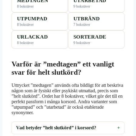
MEDTAGEN
UTARBETAD
8 bokstäver
9 bokstäver
UTPUMPAD
UTBRÄND
8 bokstäver
7 bokstäver
URLACKAD
SORTERADE
8 bokstäver
9 bokstäver
Varför är ”medtagen” ett vanligt
svar för helt slutkörd?
Uttrycket ”medtagen” används ofta bildligt för att beskriva
någon som är fysiskt eller psykiskt utmattad, precis som
”helt slutkörd”. Ordet har 8 bokstäver, vilket gör det till en
perfekt passform i många korsord. Andra varianter som
”utpumpad” och ”utarbetad” är också etablerade
synonymer.
Vad betyder ”helt slutkörd” i korsord?