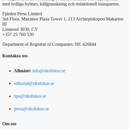
med tydliga bylines, källgranskning och redaktionell transparens.
Fjärden Press Limited
3rd Floor, Maximos Plaza Tower 1, 213 Archiepiskopou Makariou
III
Limassol 3030, CY
+357 25 760 530
Department of Registrar of Companies: HE 426844
Kontakta oss
Allmänt:
info@riksfokus.se
editorial@riksfokus.se
tips@riksfokus.se
press@riksfokus.se
Om oss