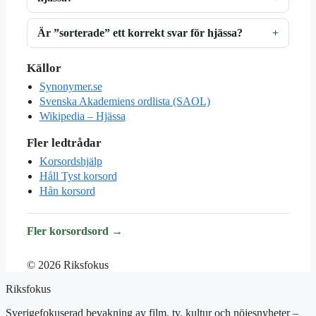
Är ”sorterade” ett korrekt svar för hjässa?
Källor
Synonymer.se
Svenska Akademiens ordlista (SAOL)
Wikipedia – Hjässa
Fler ledtrådar
Korsordshjälp
Håll Tyst korsord
Hån korsord
Fler korsordsord →
© 2026 Riksfokus
Riksfokus
Sverigefokuserad bevakning av film, tv, kultur och nöjesnyheter –