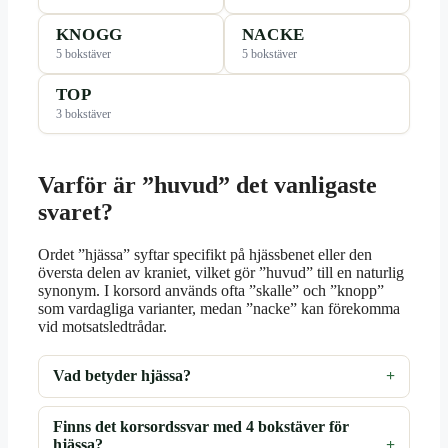
KNOGG
NACKE
5 bokstäver
5 bokstäver
TOP
3 bokstäver
Varför är ”huvud” det vanligaste
svaret?
Ordet ”hjässa” syftar specifikt på hjässbenet eller den
översta delen av kraniet, vilket gör ”huvud” till en naturlig
synonym. I korsord används ofta ”skalle” och ”knopp”
som vardagliga varianter, medan ”nacke” kan förekomma
vid motsatsledtrådar.
Vad betyder hjässa?
Finns det korsordssvar med 4 bokstäver för
hjässa?