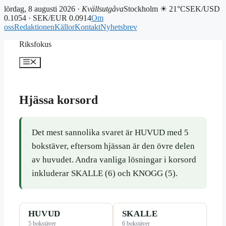
lördag, 8 augusti 2026 ·
Kvällsutgåva
Stockholm ☀ 21°C
SEK/USD
0.1054 · SEK/EUR 0.0914
Om
oss
Redaktionen
Källor
Kontakt
Nyhetsbrev
Hoppa
Riksfokus
till
innehåll
Meny
Hjässa korsord
Det mest sannolika svaret är HUVUD med 5
bokstäver, eftersom hjässan är den övre delen
av huvudet. Andra vanliga lösningar i korsord
inkluderar SKALLE (6) och KNOGG (5).
HUVUD
SKALLE
5 bokstäver
6 bokstäver