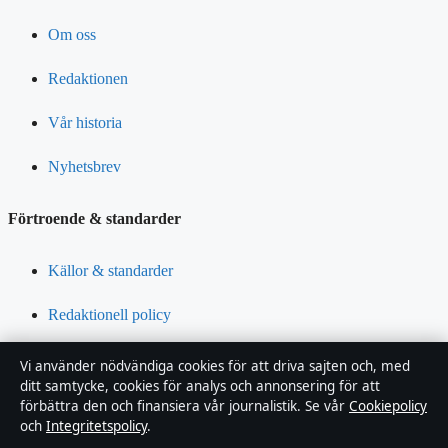
Om oss
Redaktionen
Vår historia
Nyhetsbrev
Förtroende & standarder
Källor & standarder
Redaktionell policy
Rättelsepolicy
Vi använder nödvändiga cookies för att driva sajten och, med
ditt samtycke, cookies för analys och annonsering för att
Tillgänglighetsredogörelse
förbättra den och finansiera vår journalistik. Se vår
Cookiepolicy
och
Integritetspolicy
.
Integritetspolicy