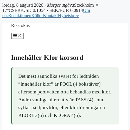
lördag, 8 augusti 2026 ·
Morgonutgåva
Stockholm ☀
17°C
SEK/USD 0.1054 · SEK/EUR 0.0914
Om
oss
Redaktionen
Källor
Kontakt
Nyhetsbrev
Hoppa
Riksfokus
till
innehåll
Meny
Innehåller Klor korsord
Det mest sannolika svaret för ledtråden
”innehåller klor” är POOL (4 bokstäver)
eftersom poolvatten ofta behandlas med klor.
Andra vanliga alternativ är TASS (4) som
syftar på djurs klor, eller klorföreningarna
KLORID (6) och KLORAT (6).