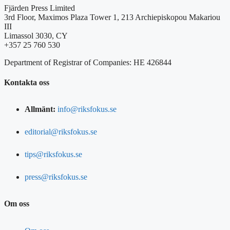
Fjärden Press Limited
3rd Floor, Maximos Plaza Tower 1, 213 Archiepiskopou Makariou
III
Limassol 3030, CY
+357 25 760 530
Department of Registrar of Companies: HE 426844
Kontakta oss
Allmänt:
info@riksfokus.se
editorial@riksfokus.se
tips@riksfokus.se
press@riksfokus.se
Om oss