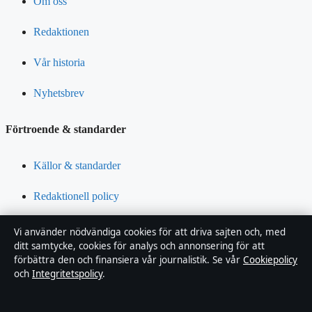
Om oss
Redaktionen
Vår historia
Nyhetsbrev
Förtroende & standarder
Källor & standarder
Redaktionell policy
Rättelsepolicy
Vi använder nödvändiga cookies för att driva sajten och, med
ditt samtycke, cookies för analys och annonsering för att
Tillgänglighetsredogörelse
förbättra den och finansiera vår journalistik. Se vår
Cookiepolicy
och
Integritetspolicy
.
Integritetspolicy