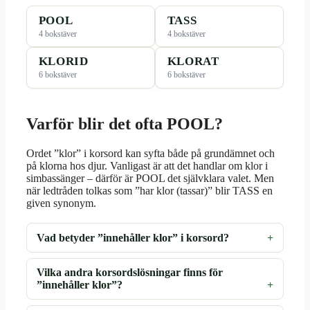
POOL
TASS
4 bokstäver
4 bokstäver
KLORID
KLORAT
6 bokstäver
6 bokstäver
Varför blir det ofta POOL?
Ordet ”klor” i korsord kan syfta både på grundämnet och
på klorna hos djur. Vanligast är att det handlar om klor i
simbassänger – därför är POOL det självklara valet. Men
när ledtråden tolkas som ”har klor (tassar)” blir TASS en
given synonym.
Vad betyder ”innehåller klor” i korsord?
Vilka andra korsordslösningar finns för
”innehåller klor”?