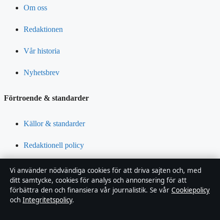
Om oss
Redaktionen
Vår historia
Nyhetsbrev
Förtroende & standarder
Källor & standarder
Redaktionell policy
Rättelsepolicy
Vi använder nödvändiga cookies för att driva sajten och, med
ditt samtycke, cookies för analys och annonsering för att
Tillgänglighetsredogörelse
förbättra den och finansiera vår journalistik. Se vår
Cookiepolicy
och
Integritetspolicy
.
Integritetspolicy