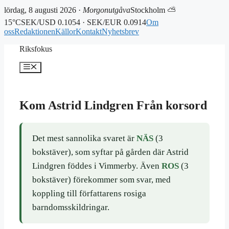
lördag, 8 augusti 2026 ·
Morgonutgåva
Stockholm ⛅
15°C
SEK/USD 0.1054 · SEK/EUR 0.0914
Om
oss
Redaktionen
Källor
Kontakt
Nyhetsbrev
Hoppa
Riksfokus
till
innehåll
Meny
Kom Astrid Lindgren Från korsord
Det mest sannolika svaret är
NÄS
(3
bokstäver), som syftar på gården där Astrid
Lindgren föddes i Vimmerby. Även
ROS
(3
bokstäver) förekommer som svar, med
koppling till författarens rosiga
barndomsskildringar.