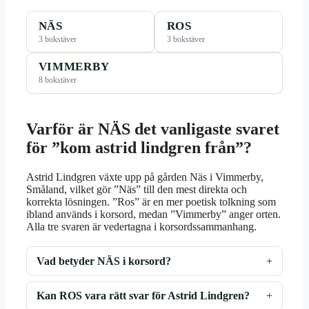
NÄS
ROS
3 bokstäver
3 bokstäver
VIMMERBY
8 bokstäver
Varför är NÄS det vanligaste svaret
för ”kom astrid lindgren från”?
Astrid Lindgren växte upp på gården Näs i Vimmerby,
Småland, vilket gör ”Näs” till den mest direkta och
korrekta lösningen. ”Ros” är en mer poetisk tolkning som
ibland används i korsord, medan ”Vimmerby” anger orten.
Alla tre svaren är vedertagna i korsordssammanhang.
Vad betyder NÄS i korsord?
Kan ROS vara rätt svar för Astrid Lindgren?