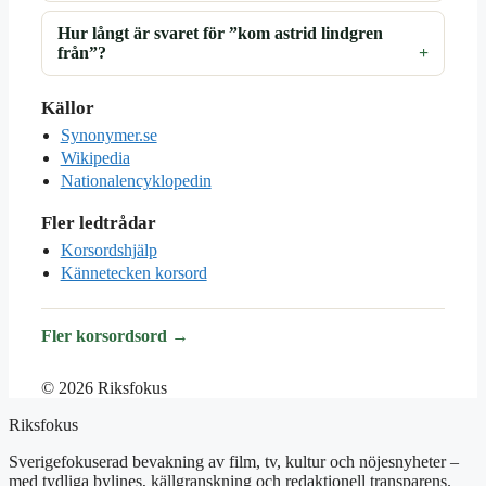
Hur långt är svaret för ”kom astrid lindgren
från”?
Källor
Synonymer.se
Wikipedia
Nationalencyklopedin
Fler ledtrådar
Korsordshjälp
Kännetecken korsord
Fler korsordsord →
© 2026 Riksfokus
Riksfokus
Sverigefokuserad bevakning av film, tv, kultur och nöjesnyheter –
med tydliga bylines, källgranskning och redaktionell transparens.