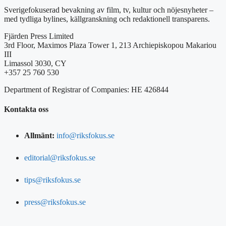
Sverigefokuserad bevakning av film, tv, kultur och nöjesnyheter –
med tydliga bylines, källgranskning och redaktionell transparens.
Fjärden Press Limited
3rd Floor, Maximos Plaza Tower 1, 213 Archiepiskopou Makariou
III
Limassol 3030, CY
+357 25 760 530
Department of Registrar of Companies: HE 426844
Kontakta oss
Allmänt:
info@riksfokus.se
editorial@riksfokus.se
tips@riksfokus.se
press@riksfokus.se