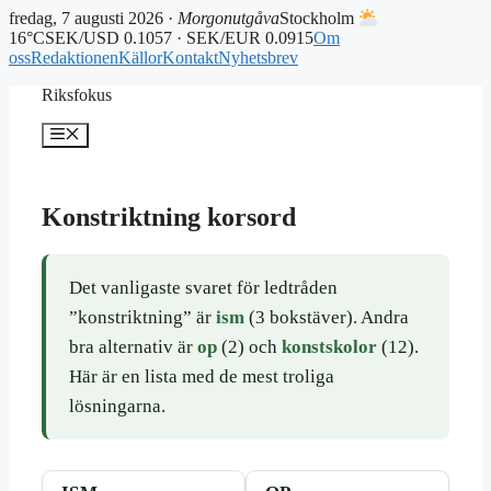
fredag, 7 augusti 2026 ·
Morgonutgåva
Stockholm
16°C
SEK/USD 0.1057 · SEK/EUR 0.0915
Om
oss
Redaktionen
Källor
Kontakt
Nyhetsbrev
Hoppa
Riksfokus
till
innehåll
Meny
Konstriktning korsord
Det vanligaste svaret för ledtråden
”konstriktning” är
ism
(3 bokstäver). Andra
bra alternativ är
op
(2) och
konstskolor
(12).
Här är en lista med de mest troliga
lösningarna.