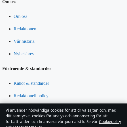
Om oss
Om oss
Redaktionen
Vår historia
Nyhetsbrev
Förtroende & standarder
Källor & standarder
Redaktionell policy
Rättelsepolicy
Vi använder nödvändiga cookies för att driva sajten och, med
ditt samtycke, cookies för analys och annonsering för att
Tillgänglighetsredogörelse
förbättra den och finansiera vår journalistik. Se vår
Cookiepolicy