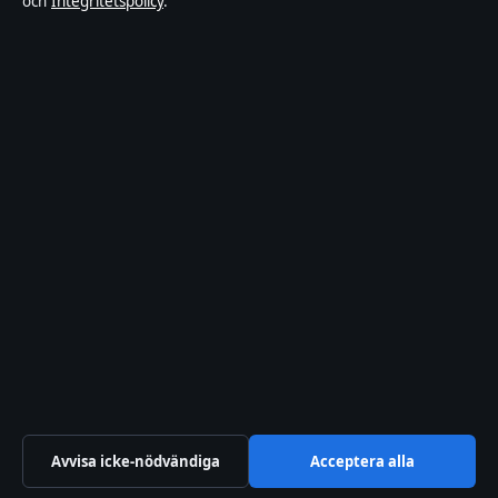
och
Integritetspolicy
.
Integritetspolicy
Om Riksfokus i korthet
Riksfokus är en oberoende svensk digital nyhetssajt med fokus på
film, tv, kultur och nöjesnyheter. Varje artikel har en namngiven
byline, granskas av en redaktör och faktagranskas innan publicering.
Innehållet är endast avsett för allmän information. Allmänna
förfrågningar:
hello@riksfokus.se
. Rättelser:
hello@riksfokus.se
.
Utgivare:
Fjärden Press Limited, Limassol ·
Ansvarig utgivare:
Viktor Holmgren, Chefredaktör · Department of Registrar of
Companies HE 426844
© 2026 Riksfokus · Fjärden Press Limited ·
Så verifierar vi vår rapportering
·
WorldRSS
Avvisa icke-nödvändiga
Acceptera alla
↑