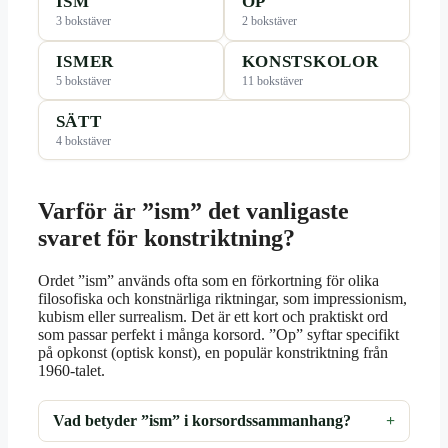
ISM
OP
3 bokstäver
2 bokstäver
ISMER
KONSTSKOLOR
5 bokstäver
11 bokstäver
SÄTT
4 bokstäver
Varför är ”ism” det vanligaste
svaret för konstriktning?
Ordet ”ism” används ofta som en förkortning för olika
filosofiska och konstnärliga riktningar, som impressionism,
kubism eller surrealism. Det är ett kort och praktiskt ord
som passar perfekt i många korsord. ”Op” syftar specifikt
på opkonst (optisk konst), en populär konstriktning från
1960-talet.
Vad betyder ”ism” i korsordssammanhang?