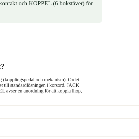
k kontakt och KOPPEL (6 bokstäver) för
t?
g (kopplingspedal och mekanism). Ordet
et till standardlösningen i korsord. JACK
EL avser en anordning för att koppla ihop,