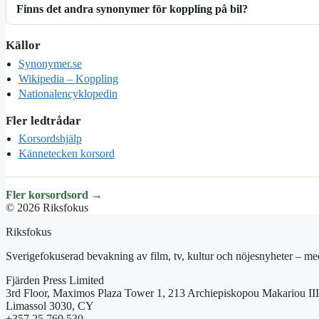
Finns det andra synonymer för koppling på bil?
Källor
Synonymer.se
Wikipedia – Koppling
Nationalencyklopedin
Fler ledtrådar
Korsordshjälp
Kännetecken korsord
Fler korsordsord →
© 2026 Riksfokus
Riksfokus
Sverigefokuserad bevakning av film, tv, kultur och nöjesnyheter – med
Fjärden Press Limited
3rd Floor, Maximos Plaza Tower 1, 213 Archiepiskopou Makariou III
Limassol 3030, CY
+357 25 760 530