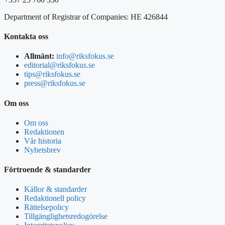
Department of Registrar of Companies: HE 426844
Kontakta oss
Allmänt:
info@riksfokus.se
editorial@riksfokus.se
tips@riksfokus.se
press@riksfokus.se
Om oss
Om oss
Redaktionen
Vår historia
Nyhetsbrev
Förtroende & standarder
Källor & standarder
Redaktionell policy
Rättelsepolicy
Tillgänglighetsredogörelse