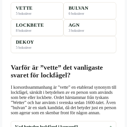
VETTE
BULVAN
5 bokstäver
6 bokstäver
LOCKBETE
AGN
8 bokstäver
3 bokstäver
DEKOY
5 bokstäver
Varför är ”vette” det vanligaste
svaret för lockfågel?
I korsordssammanhang är ”vette” en etablerad synonym till
lockfågel, särskilt i betydelsen av en person som används
som bete eller lockbete. Ordet härstammar från tyskans
”Wetter” och har använts i svenska sedan 1600-talet. Även
”bulvan” är en stark kandidat, då det betyder just en person
som agerar som en skenbar front för någon annan.
Vad betyder lockfågel i korsord?