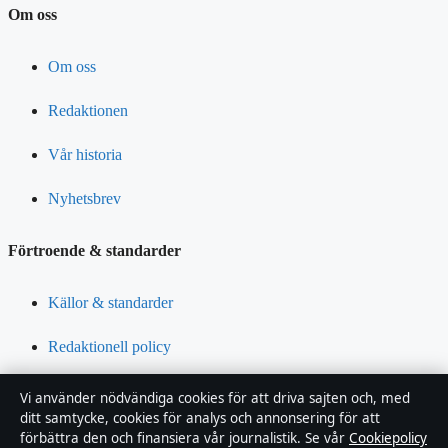
Om oss
Om oss
Redaktionen
Vår historia
Nyhetsbrev
Förtroende & standarder
Källor & standarder
Redaktionell policy
Rättelsepolicy
Vi använder nödvändiga cookies för att driva sajten och, med
ditt samtycke, cookies för analys och annonsering för att
Tillgänglighetsredogörelse
förbättra den och finansiera vår journalistik. Se vår
Cookiepolicy