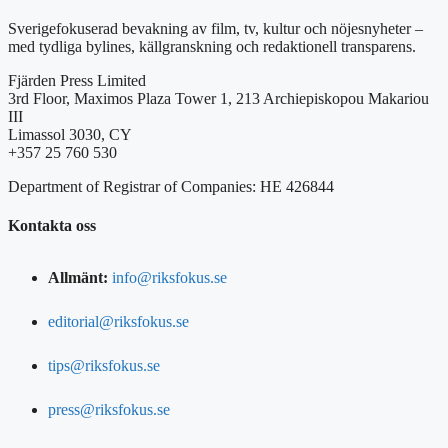
Sverigefokuserad bevakning av film, tv, kultur och nöjesnyheter –
med tydliga bylines, källgranskning och redaktionell transparens.
Fjärden Press Limited
3rd Floor, Maximos Plaza Tower 1, 213 Archiepiskopou Makariou
III
Limassol 3030, CY
+357 25 760 530
Department of Registrar of Companies: HE 426844
Kontakta oss
Allmänt:
info@riksfokus.se
editorial@riksfokus.se
tips@riksfokus.se
press@riksfokus.se