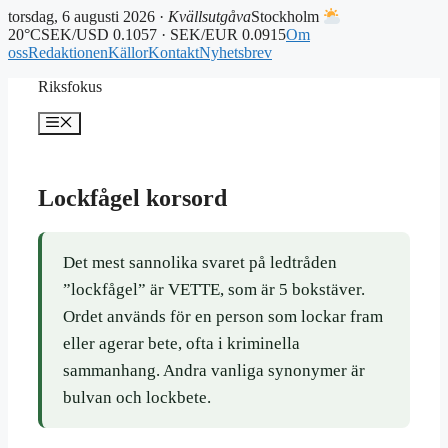
torsdag, 6 augusti 2026 ·
Kvällsutgåva
Stockholm
20°C
SEK/USD 0.1057 · SEK/EUR 0.0915
Om
oss
Redaktionen
Källor
Kontakt
Nyhetsbrev
Hoppa
Riksfokus
till
innehåll
Meny
Lockfågel korsord
Det mest sannolika svaret på ledtråden
”lockfågel” är VETTE, som är 5 bokstäver.
Ordet används för en person som lockar fram
eller agerar bete, ofta i kriminella
sammanhang. Andra vanliga synonymer är
bulvan och lockbete.