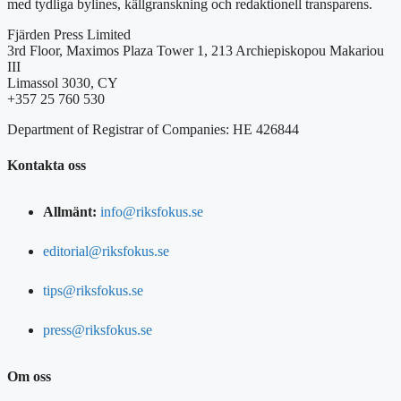
med tydliga bylines, källgranskning och redaktionell transparens.
Fjärden Press Limited
3rd Floor, Maximos Plaza Tower 1, 213 Archiepiskopou Makariou
III
Limassol 3030, CY
+357 25 760 530
Department of Registrar of Companies: HE 426844
Kontakta oss
Allmänt:
info@riksfokus.se
editorial@riksfokus.se
tips@riksfokus.se
press@riksfokus.se
Om oss