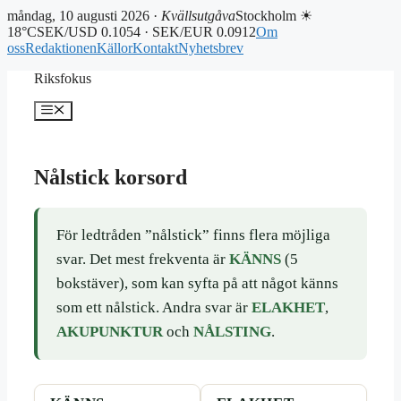
måndag, 10 augusti 2026 ·
Kvällsutgåva
Stockholm ☀
18°C
SEK/USD 0.1054 · SEK/EUR 0.0912
Om
oss
Redaktionen
Källor
Kontakt
Nyhetsbrev
Hoppa
Riksfokus
till
innehåll
Meny
Nålstick korsord
För ledtråden ”nålstick” finns flera möjliga
svar. Det mest frekventa är
KÄNNS
(5
bokstäver), som kan syfta på att något känns
som ett nålstick. Andra svar är
ELAKHET
,
AKUPUNKTUR
och
NÅLSTING
.