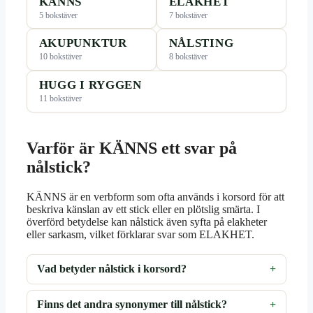
KÄNNS
ELAKHET
5 bokstäver
7 bokstäver
AKUPUNKTUR
NÅLSTING
10 bokstäver
8 bokstäver
HUGG I RYGGEN
11 bokstäver
Varför är KÄNNS ett svar på
nålstick?
KÄNNS är en verbform som ofta används i korsord för att
beskriva känslan av ett stick eller en plötslig smärta. I
överförd betydelse kan nålstick även syfta på elakheter
eller sarkasm, vilket förklarar svar som ELAKHET.
Vad betyder nålstick i korsord?
Finns det andra synonymer till nålstick?