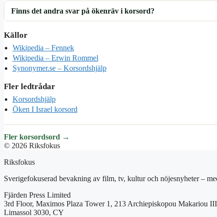
Finns det andra svar på ökenräv i korsord?
Källor
Wikipedia – Fennek
Wikipedia – Erwin Rommel
Synonymer.se – Korsordshjälp
Fler ledtrådar
Korsordshjälp
Öken I Israel korsord
Fler korsordsord →
© 2026 Riksfokus
Riksfokus
Sverigefokuserad bevakning av film, tv, kultur och nöjesnyheter – med
Fjärden Press Limited
3rd Floor, Maximos Plaza Tower 1, 213 Archiepiskopou Makariou III
Limassol 3030, CY