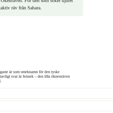
 Ökenräven. För den som söker djuret
aktiv räv från Sahara.
ligaste är som smeknamn för den tyske
avligt svar är fennek – den lilla öknenräven
.