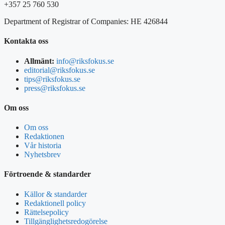
+357 25 760 530
Department of Registrar of Companies: HE 426844
Kontakta oss
Allmänt:
info@riksfokus.se
editorial@riksfokus.se
tips@riksfokus.se
press@riksfokus.se
Om oss
Om oss
Redaktionen
Vår historia
Nyhetsbrev
Förtroende & standarder
Källor & standarder
Redaktionell policy
Rättelsepolicy
Tillgänglighetsredogörelse