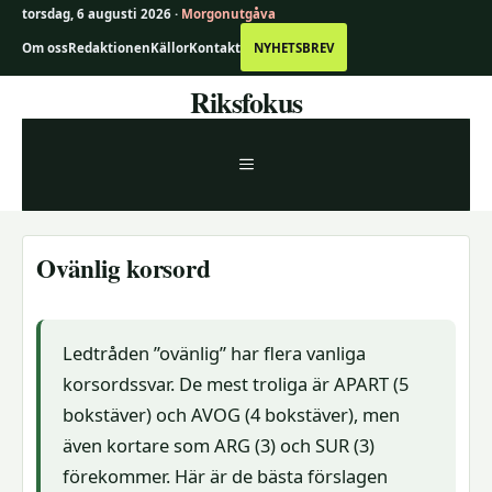
torsdag, 6 augusti 2026 ·
Morgonutgåva
Om oss
Redaktionen
Källor
Kontakt
NYHETSBREV
Hoppa
Riksfokus
till
innehåll
MENY
Ovänlig korsord
Ledtråden ”ovänlig” har flera vanliga
korsordssvar. De mest troliga är APART (5
bokstäver) och AVOG (4 bokstäver), men
även kortare som ARG (3) och SUR (3)
förekommer. Här är de bästa förslagen