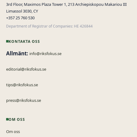
3rd Floor, Maximos Plaza Tower 1, 213 Archiepiskopou Makariou III
Limassol 3030, CY
+357 25 760 530
Department of Registrar of Companies: HE 426844
KONTAKTA OSS
Allmänt:
info@riksfokus.se
editorial@riksfokus.se
tips@riksfokus.se
press@riksfokus.se
OM OSS
Om oss