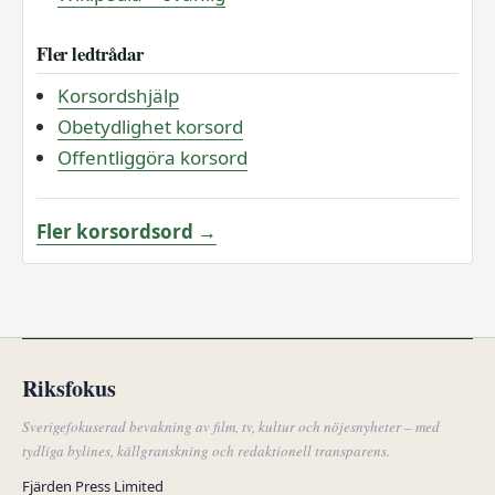
Fler ledtrådar
Korsordshjälp
Obetydlighet korsord
Offentliggöra korsord
Fler korsordsord →
Riksfokus
Sverigefokuserad bevakning av film, tv, kultur och nöjesnyheter – med
tydliga bylines, källgranskning och redaktionell transparens.
Fjärden Press Limited