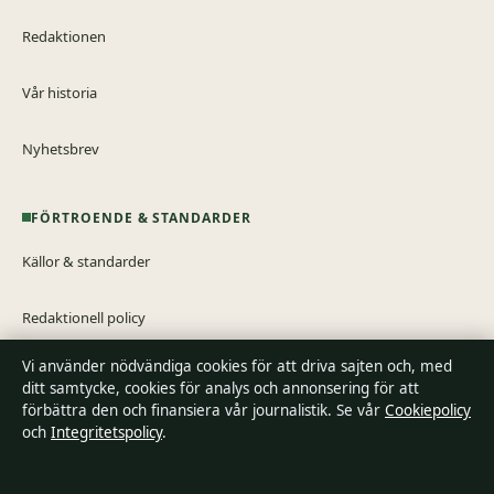
Redaktionen
Vår historia
Nyhetsbrev
FÖRTROENDE & STANDARDER
Källor & standarder
Redaktionell policy
Vi använder nödvändiga cookies för att driva sajten och, med
Rättelsepolicy
ditt samtycke, cookies för analys och annonsering för att
förbättra den och finansiera vår journalistik. Se vår
Cookiepolicy
Tillgänglighetsredogörelse
och
Integritetspolicy
.
Integritetspolicy