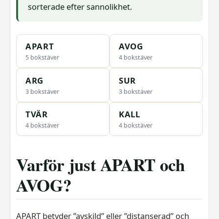
sorterade efter sannolikhet.
APART
AVOG
5 bokstäver
4 bokstäver
ARG
SUR
3 bokstäver
3 bokstäver
TVÄR
KALL
4 bokstäver
4 bokstäver
Varför just APART och
AVOG?
APART betyder ”avskild” eller ”distanserad” och