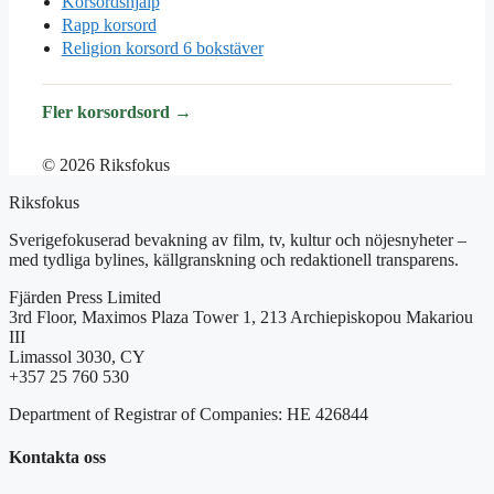
Korsordshjälp
Rapp korsord
Religion korsord 6 bokstäver
Fler korsordsord →
© 2026 Riksfokus
Riksfokus
Sverigefokuserad bevakning av film, tv, kultur och nöjesnyheter –
med tydliga bylines, källgranskning och redaktionell transparens.
Fjärden Press Limited
3rd Floor, Maximos Plaza Tower 1, 213 Archiepiskopou Makariou
III
Limassol 3030, CY
+357 25 760 530
Department of Registrar of Companies: HE 426844
Kontakta oss