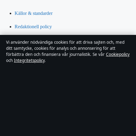
Källor & standarder
Redaktionell policy
Rättelsepolicy
Vi använder nödvändiga cookies för att driva sajten och, med
ditt samtycke, cookies för analys och annonsering för att
Tillgänglighetsredogörelse
förbättra den och finansiera vår journalistik. Se vår
Cookiepolicy
och
Integritetspolicy
.
Integritetspolicy
Om Riksfokus i korthet
Riksfokus är en oberoende svensk digital nyhetssajt med fokus på
film, tv, kultur och nöjesnyheter. Varje artikel har en namngiven
byline, granskas av en redaktör och faktagranskas innan publicering.
Innehållet är endast avsett för allmän information. Allmänna
förfrågningar:
hello@riksfokus.se
. Rättelser:
hello@riksfokus.se
.