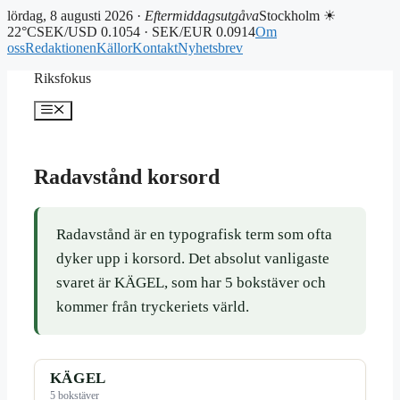
lördag, 8 augusti 2026 ·
Eftermiddagsutgåva
Stockholm ☀
22°C
SEK/USD 0.1054 · SEK/EUR 0.0914
Om
oss
Redaktionen
Källor
Kontakt
Nyhetsbrev
Hoppa
Riksfokus
till
innehåll
Meny
Radavstånd korsord
Radavstånd är en typografisk term som ofta
dyker upp i korsord. Det absolut vanligaste
svaret är KÄGEL, som har 5 bokstäver och
kommer från tryckeriets värld.
KÄGEL
5 bokstäver