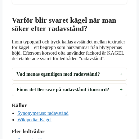
Varför blir svaret kägel när man
söker efter radavstånd?
Inom typografi och tryck kallas avståndet mellan textrader
för kägel – ett begrepp som härstammar från blytypernas
höjd. Eftersom korsord ofta använder fackord är KÄGEL
det etablerade svaret för ledtråden ”radavstånd”.
Vad menas egentligen med radavstånd?
Finns det fler svar på radavstånd i korsord?
Källor
Synonymer.se: radavstånd
Wikipedia: Kägel
Fler ledtrådar