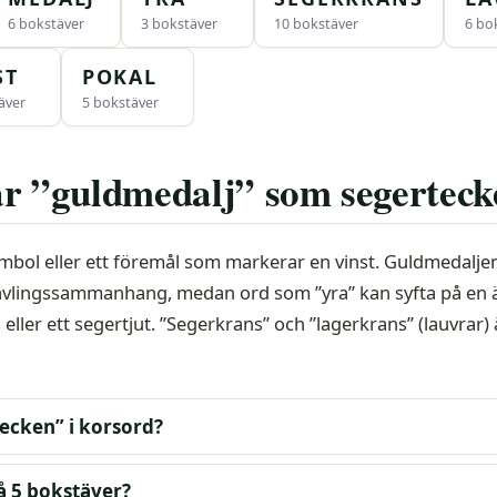
6 bokstäver
3 bokstäver
10 bokstäver
6 bo
ST
POKAL
äver
5 bokstäver
ar ”guldmedalj” som segertec
ymbol eller ett föremål som markerar en vinst. Guldmedalje
ävlingssammanhang, medan ord som ”yra” kan syfta på en 
ller ett segertjut. ”Segerkrans” och ”lagerkrans” (lauvrar) 
ecken” i korsord?
på 5 bokstäver?