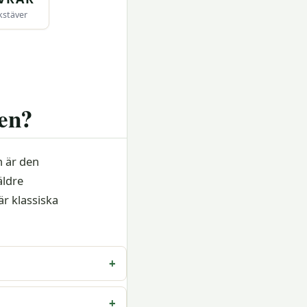
kstäver
ken?
n är den
äldre
är klassiska