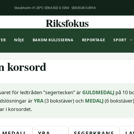
Stockholm ⛅ 20°C
SEK/USD 0.1054 · SEK/EUR 0.0914
Riksfokus
TER
NÖJE
BAKOM KULISSERNA
REPORTAGE
SPORT
n korsord
varet för ledtråden ”segertecken” är
GULDMEDALJ
på 10 bo
dslösningar är
YRA
(3 bokstäver) och
MEDALJ
(6 bokstäver)
ar i korsordet.
MEDALJ
YRA
SEGERKRANS
LA