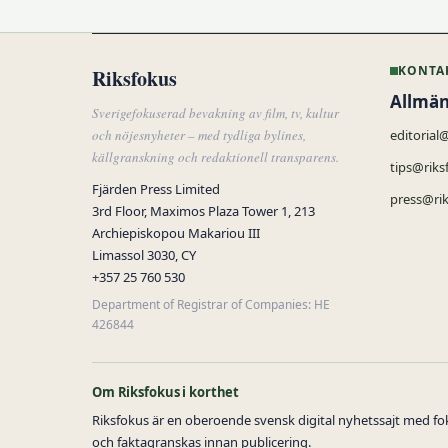
KONTA
Riksfokus
Allmän
Sverigefokuserad bevakning av film, tv, kultur
och nöjesnyheter – med tydliga bylines,
editorial
källgranskning och redaktionell transparens.
tips@riks
Fjärden Press Limited
press@rik
3rd Floor, Maximos Plaza Tower 1, 213
Archiepiskopou Makariou III
Limassol 3030, CY
+357 25 760 530
Department of Registrar of Companies: HE
426844
Om Riksfokus i korthet
Riksfokus är en oberoende svensk digital nyhetssajt med foku
och faktagranskas innan publicering.