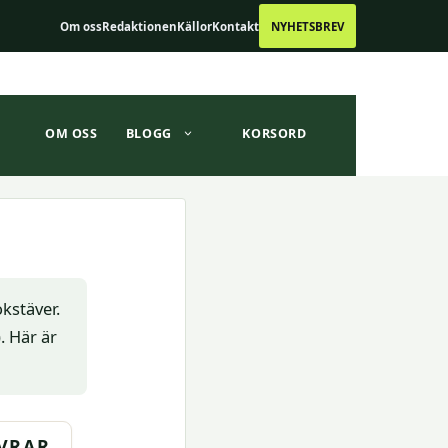
Om oss
Redaktionen
Källor
Kontakt
NYHETSBREV
OM OSS
BLOGG
KORSORD
kstäver.
. Här är
VRAR