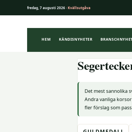
fredag, 7 augusti 2026 ·
Kvällsutgåva
Hoppa
till
innehåll
HEM
KÄNDISNYHETER
BRANSCHNYHE
Segertecke
Det mest sannolika s
Andra vanliga korsor
fler förslag som pass
GULDMEDALJ