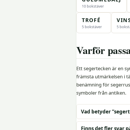
10 bokstäver
TROFÉ
VIN
5 bokstäver
5 bokst
Varför pass
Ett segertecken är en s
främsta utmärkelsen i t
benämning för segerrus e
symboler från antiken.
Vad betyder ”segert
Finns det fler svar 