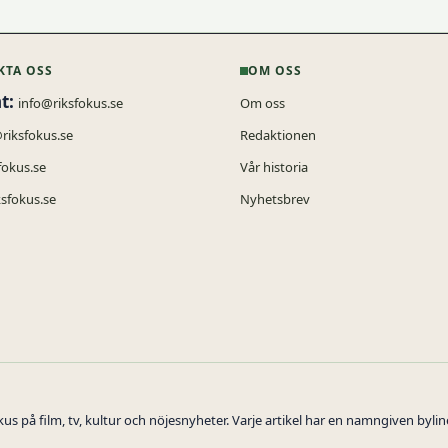
KTA OSS
OM OSS
t:
info@riksfokus.se
Om oss
@riksfokus.se
Redaktionen
fokus.se
Vår historia
sfokus.se
Nyhetsbrev
s på film, tv, kultur och nöjesnyheter. Varje artikel har en namngiven byli