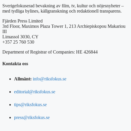
Sverigefokuserad bevakning av film, tv, kultur och nöjesnyheter –
med tydliga bylines, källgranskning och redaktionell transparens.
Fjärden Press Limited
3rd Floor, Maximos Plaza Tower 1, 213 Archiepiskopou Makariou
III
Limassol 3030, CY
+357 25 760 530
Department of Registrar of Companies: HE 426844
Kontakta oss
Allmänt:
info@riksfokus.se
editorial@riksfokus.se
tips@riksfokus.se
press@riksfokus.se