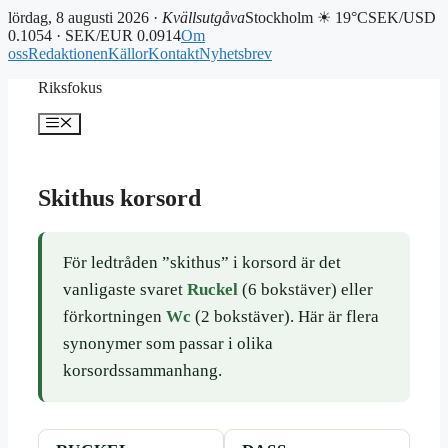
lördag, 8 augusti 2026 ·
Kvällsutgåva
Stockholm ☀ 19°C
SEK/USD
0.1054 · SEK/EUR 0.0914
Om
oss
Redaktionen
Källor
Kontakt
Nyhetsbrev
Hoppa
Riksfokus
till
innehåll
Meny
Skithus korsord
För ledtråden ”skithus” i korsord är det
vanligaste svaret
Ruckel
(6 bokstäver) eller
förkortningen
Wc
(2 bokstäver). Här är flera
synonymer som passar i olika
korsordssammanhang.