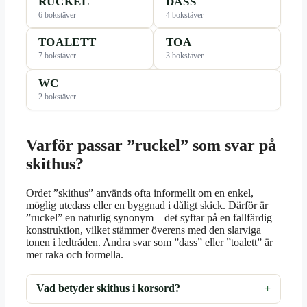
RUCKEL
DASS
6 bokstäver
4 bokstäver
TOALETT
TOA
7 bokstäver
3 bokstäver
WC
2 bokstäver
Varför passar ”ruckel” som svar på
skithus?
Ordet ”skithus” används ofta informellt om en enkel,
möglig utedass eller en byggnad i dåligt skick. Därför är
”ruckel” en naturlig synonym – det syftar på en fallfärdig
konstruktion, vilket stämmer överens med den slarviga
tonen i ledtråden. Andra svar som ”dass” eller ”toalett” är
mer raka och formella.
Vad betyder skithus i korsord?