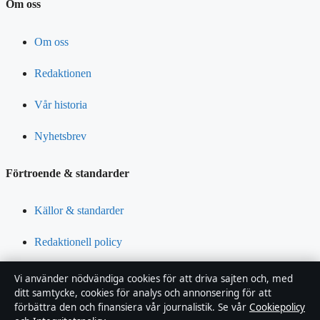
Om oss
Om oss
Redaktionen
Vår historia
Nyhetsbrev
Förtroende & standarder
Källor & standarder
Redaktionell policy
Rättelsepolicy
Vi använder nödvändiga cookies för att driva sajten och, med
ditt samtycke, cookies för analys och annonsering för att
Tillgänglighetsredogörelse
förbättra den och finansiera vår journalistik. Se vår
Cookiepolicy