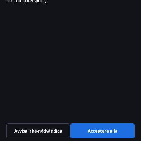
och
Integritetspolicy
.
Integritetspolicy
Om Riksfokus i korthet
Riksfokus är en oberoende svensk digital nyhetssajt med fokus på
film, tv, kultur och nöjesnyheter. Varje artikel har en namngiven
byline, granskas av en redaktör och faktagranskas innan publicering.
Innehållet är endast avsett för allmän information. Allmänna
förfrågningar:
hello@riksfokus.se
. Rättelser:
hello@riksfokus.se
.
Utgivare:
Fjärden Press Limited, Limassol ·
Ansvarig utgivare:
Viktor Holmgren, Chefredaktör · Department of Registrar of
Companies HE 426844
© 2026 Riksfokus · Fjärden Press Limited ·
Så verifierar vi vår rapportering
·
WorldRSS
Avvisa icke-nödvändiga
Acceptera alla
↑