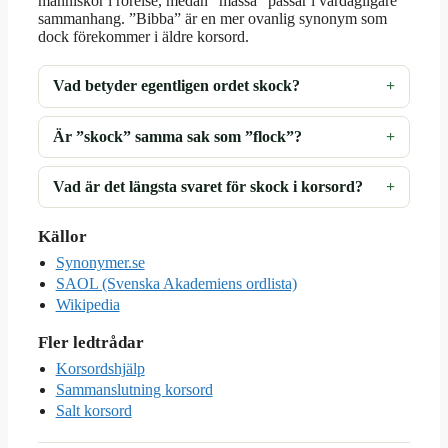
människor i rörelse, medan ”massa” passar i vardagligare
sammanhang. ”Bibba” är en mer ovanlig synonym som
dock förekommer i äldre korsord.
Vad betyder egentligen ordet skock?
Är ”skock” samma sak som ”flock”?
Vad är det längsta svaret för skock i korsord?
Källor
Synonymer.se
SAOL (Svenska Akademiens ordlista)
Wikipedia
Fler ledtrådar
Korsordshjälp
Sammanslutning korsord
Salt korsord