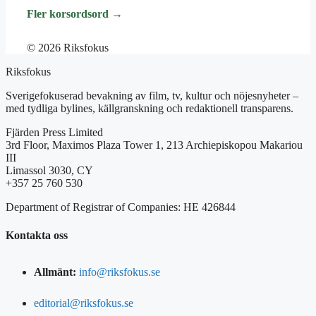
Fler korsordsord →
© 2026 Riksfokus
Riksfokus
Sverigefokuserad bevakning av film, tv, kultur och nöjesnyheter –
med tydliga bylines, källgranskning och redaktionell transparens.
Fjärden Press Limited
3rd Floor, Maximos Plaza Tower 1, 213 Archiepiskopou Makariou
III
Limassol 3030, CY
+357 25 760 530
Department of Registrar of Companies: HE 426844
Kontakta oss
Allmänt:
info@riksfokus.se
editorial@riksfokus.se