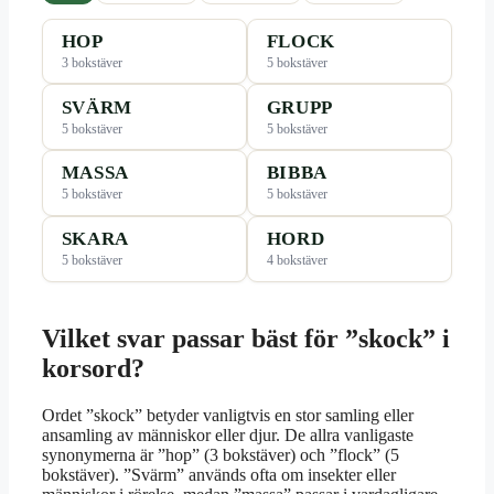
HOP
FLOCK
3 bokstäver
5 bokstäver
SVÄRM
GRUPP
5 bokstäver
5 bokstäver
MASSA
BIBBA
5 bokstäver
5 bokstäver
SKARA
HORD
5 bokstäver
4 bokstäver
Vilket svar passar bäst för ”skock” i
korsord?
Ordet ”skock” betyder vanligtvis en stor samling eller
ansamling av människor eller djur. De allra vanligaste
synonymerna är ”hop” (3 bokstäver) och ”flock” (5
bokstäver). ”Svärm” används ofta om insekter eller