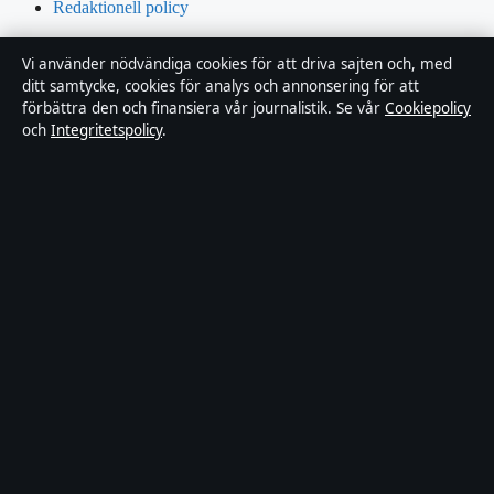
Redaktionell policy
Rättelsepolicy
Vi använder nödvändiga cookies för att driva sajten och, med
ditt samtycke, cookies för analys och annonsering för att
Tillgänglighetsredogörelse
förbättra den och finansiera vår journalistik. Se vår
Cookiepolicy
och
Integritetspolicy
.
Integritetspolicy
Om Riksfokus i korthet
Riksfokus är en oberoende svensk digital nyhetssajt med fokus på
film, tv, kultur och nöjesnyheter. Varje artikel har en namngiven
byline, granskas av en redaktör och faktagranskas innan publicering.
Innehållet är endast avsett för allmän information. Allmänna
förfrågningar:
hello@riksfokus.se
. Rättelser:
hello@riksfokus.se
.
Utgivare:
Fjärden Press Limited, Limassol ·
Ansvarig utgivare:
Viktor Holmgren, Chefredaktör · Department of Registrar of
Companies HE 426844