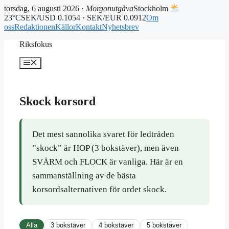
torsdag, 6 augusti 2026 ·
Morgonutgåva
Stockholm
23°C
SEK/USD 0.1054 · SEK/EUR 0.0912
Om
oss
Redaktionen
Källor
Kontakt
Nyhetsbrev
Hoppa
Riksfokus
till
innehåll
Meny
Skock korsord
Det mest sannolika svaret för ledtråden
”skock” är HOP (3 bokstäver), men även
SVÄRM och FLOCK är vanliga. Här är en
sammanställning av de bästa
korsordsalternativen för ordet skock.
Alla
3 bokstäver
4 bokstäver
5 bokstäver