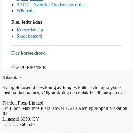
SAOL – Svenska Akademiens ordlista
Wikipedia
Fler ledtrådar
Korsordshjälp
Skröt korsord
Fler korsordsord →
© 2026 Riksfokus
Riksfokus
Sverigefokuserad bevakning av film, tv, kultur och nöjesnyheter –
med tydliga bylines, källgranskning och redaktionell transparens.
Fjärden Press Limited
3rd Floor, Maximos Plaza Tower 1, 213 Archiepiskopou Makariou
III
Limassol 3030, CY
+357 25 760 530