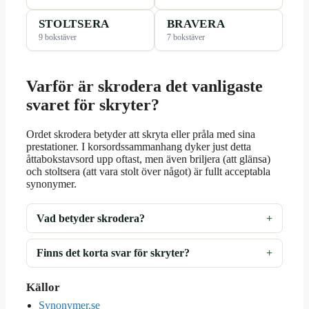
STOLTSERA
BRAVERA
9 bokstäver
7 bokstäver
Varför är skrodera det vanligaste
svaret för skryter?
Ordet skrodera betyder att skryta eller pråla med sina
prestationer. I korsordssammanhang dyker just detta
åttabokstavsord upp oftast, men även briljera (att glänsa)
och stoltsera (att vara stolt över något) är fullt acceptabla
synonymer.
Vad betyder skrodera?
Finns det korta svar för skryter?
Källor
Synonymer.se