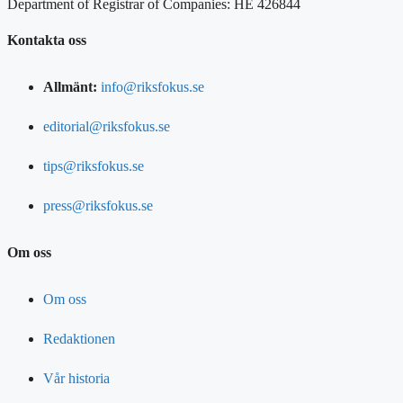
Department of Registrar of Companies: HE 426844
Kontakta oss
Allmänt:
info@riksfokus.se
editorial@riksfokus.se
tips@riksfokus.se
press@riksfokus.se
Om oss
Om oss
Redaktionen
Vår historia