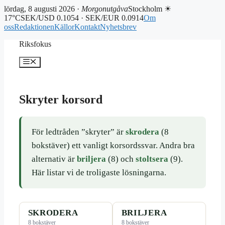
lördag, 8 augusti 2026 ·
Morgonutgåva
Stockholm ☀
17°C
SEK/USD 0.1054 · SEK/EUR 0.0914
Om
oss
Redaktionen
Källor
Kontakt
Nyhetsbrev
Hoppa
Riksfokus
till
innehåll
Meny
Skryter korsord
För ledtråden ”skryter” är
skrodera
(8
bokstäver) ett vanligt korsordssvar. Andra bra
alternativ är
briljera
(8) och
stoltsera
(9).
Här listar vi de troligaste lösningarna.
SKRODERA
BRILJERA
8 bokstäver
8 bokstäver