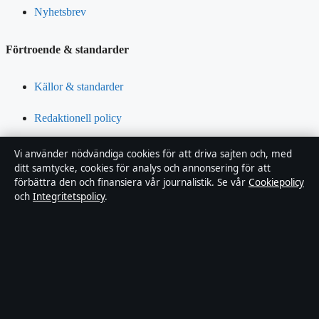
Nyhetsbrev
Förtroende & standarder
Källor & standarder
Redaktionell policy
Rättelsepolicy
Vi använder nödvändiga cookies för att driva sajten och, med
ditt samtycke, cookies för analys och annonsering för att
Tillgänglighetsredogörelse
förbättra den och finansiera vår journalistik. Se vår
Cookiepolicy
och
Integritetspolicy
.
Integritetspolicy
Om Riksfokus i korthet
Riksfokus är en oberoende svensk digital nyhetssajt med fokus på
film, tv, kultur och nöjesnyheter. Varje artikel har en namngiven
byline, granskas av en redaktör och faktagranskas innan publicering.