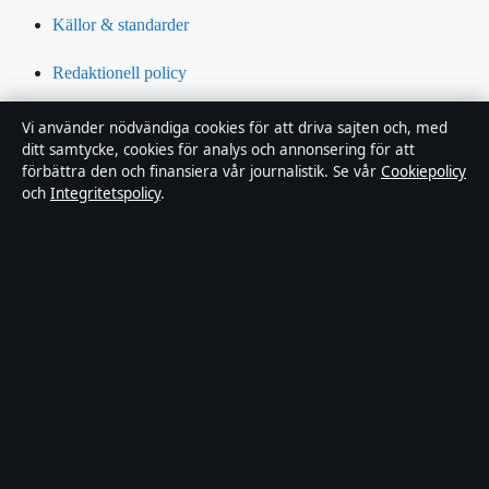
Källor & standarder
Redaktionell policy
Rättelsepolicy
Vi använder nödvändiga cookies för att driva sajten och, med
ditt samtycke, cookies för analys och annonsering för att
Tillgänglighetsredogörelse
förbättra den och finansiera vår journalistik. Se vår
Cookiepolicy
och
Integritetspolicy
.
Integritetspolicy
Om Riksfokus i korthet
Riksfokus är en oberoende svensk digital nyhetssajt med fokus på
film, tv, kultur och nöjesnyheter. Varje artikel har en namngiven
byline, granskas av en redaktör och faktagranskas innan publicering.
Innehållet är endast avsett för allmän information. Allmänna
förfrågningar:
hello@riksfokus.se
. Rättelser:
hello@riksfokus.se
.
Utgivare:
Fjärden Press Limited, Limassol ·
Ansvarig utgivare: