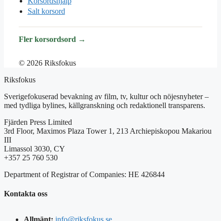
Korsordshjälp
Salt korsord
Fler korsordsord →
© 2026 Riksfokus
Riksfokus
Sverigefokuserad bevakning av film, tv, kultur och nöjesnyheter –
med tydliga bylines, källgranskning och redaktionell transparens.
Fjärden Press Limited
3rd Floor, Maximos Plaza Tower 1, 213 Archiepiskopou Makariou
III
Limassol 3030, CY
+357 25 760 530
Department of Registrar of Companies: HE 426844
Kontakta oss
Allmänt:
info@riksfokus.se