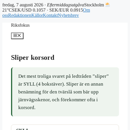
fredag, 7 augusti 2026 ·
Eftermiddagsutgåva
Stockholm
21°C
SEK/USD 0.1057 · SEK/EUR 0.0915
Om
oss
Redaktionen
Källor
Kontakt
Nyhetsbrev
Hoppa
Riksfokus
till
innehåll
Meny
Sliper korsord
Det mest troliga svaret på ledtråden ”sliper”
är SYLL (4 bokstäver). Sliper är en annan
benämning för den tvärslå som bär upp
järnvägsskenor, och förekommer ofta i
korsord.